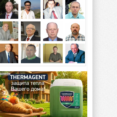
ветрогенераторов от аварий
Разработка учитывает влияние
мерзлоты, обледенения и снеговых ...
6 АВГУСТА 2026
Гибридный тепловой насос PV/T
с одним общим испарителем
Исследователи предложили
конструкцию двухисточникового ...
5 АВГУСТА 2026
21-й ежегодный форум
«ЦОД-2026»
Мероприятие пройдет 2-3 сентября в
отеле Radisson Slavyanskaya. Форум
посетит более двух тысяч участников ...
Реклама
5 АВГУСТА 2026
Китайская Shenling представила
линейку тепловых насосов
«воздух-вода» на R290
Серия ThermaX R290 All-In-One
включает три модели ...
4 АВГУСТА 2026