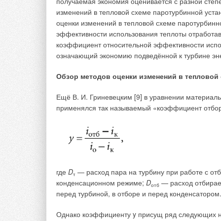
получаемая экономия оценивается с разной степ
запасов топливных ресурсов, увеличение стоимос
изменений в тепловой схеме паротурбинной уста
[1], рост энергопотребления, повышение темпер
оценки изменений в тепловой схеме паротурбинно
парниковых газов и многое другое.
эффективности использования теплоты отработав
коэффициент относительной эффективности испо
означающий экономию подведённой к турбине эне
Обзор методов оценки изменений в тепловой
Ещё В. И. Гриневецким [9] в уравнении материал
применялся так называемый «коэффициент отбо
где
D
— расход пара на турбину при работе с от
т
конденсационном режиме;
D
— расход отбира
отб
перед турбиной, в отборе и перед конденсатором
Однако коэффициенту y присущ ряд следующих не