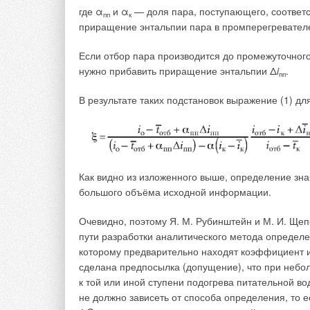
где α
и α
— доля пара, поступающего, соответс
Кроме того, в связи с действующей госпрограмм
пп
к
приращение энтальпии пара в промперегревател
федерального округа» и «Стратегией развития Ар
технологий и конструкций для строительства зда
Если отбор пара производится до промежуточного 
с экстремальными природно-климатическими усл
нужно прибавить приращение энтальпии Δ
i
.
пп
Отличительными особенностями данных регионов
В результате таких подстановок выражение (1) д
условия, удалённость от основных промышленных
Например, общая площадь регионов, входящих в
(Забайкальский, Приморский, Хабаровский и Камч
Амурская, Магаданская и Сахалинская области, кр
Как видно из изложенного выше, определение зна
плотность населения по перечисленным областям 
большого объёма исходной информации.
Перечисленные особенности делают развитие по
Очевидно, поэтому Я. М. Рубинштейн и М. И. Щеп
пути разработки аналитического метода определе
которому предварительно находят коэффициент
Конструкция многослойной фасадно
сделана предпосылка (допущение), что при небо
к той или иной ступени подогрева питательной во
Произведённый анализ современных фасадных ре
не должно зависеть от способа определения, то 