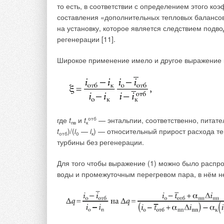
то есть, в соответствии с определением этого к
составления «дополнительных тепловых балансов
на установку, которое является следствием подв
регенерации [11].
Широкое применение имело и другое выражение 
где
t
и
t
отб
— энтальпии, соответственно, питате
пв
к
t
)/(
i
—
i
) — относительный прирост расхода 
отб
o
к
турбины без регенерации.
Для того чтобы выражение (1) можно было распро
воды и промежуточным перегревом пара, в нём н
Строительство и эксплуатация зданий и сооруже
газов [2]. Таким образом, энергосберегающие тех
для проектировщиков и строителей.