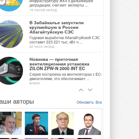
инфраструктуру ЖКХ к дальнейшей
деградации, считают эксперты ...
19 ЧАСОВ НАЗАД
В Забайкалье запустили
крупнейшую в России
Абагайтуйскую СЭС
Годовая выработка Абагайтуйской СЭС
составит 223 221 тыс. кВт-ч ...
22 ЧАСА НАЗАД
Новинка — приточная
вентиляционная установка
ZILON ZPW-N 2000 INT EC
Серия построена на вентиляторах с EC-
двигателями, что обеспечивает ...
ВЧЕРА
Учёные ЮУрГУ создали
каскадную установку,
аши авторы
Обновить
Все
объединяющую солнечную и
геотермальную энергию
Природосберегающие технологии ...
6 АВГУСТА 2026
Для Арктики создали
технологию защиты