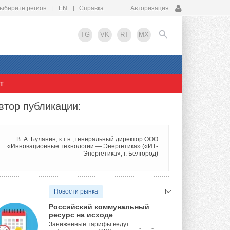
ыберите регион
EN
Справка
Авторизация
TG
VK
RT
MX
Т
EN
втор публикации:
В. А. Буланин, к.т.н., генеральный директор ООО
«Инновационные технологии — Энергетика» («ИТ-
Энергетика», г. Белгород)
Новости рынка
Российский коммунальный
ресурс на исходе
Заниженные тарифы ведут