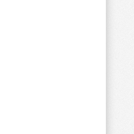
Компания «Даичи» совместно с
партнером «Энердрим» открыла новый
фирменный магазин Midea в Сургуте ...
29 ИЮЛЯ 2026
Токио — лидер по
интенсивности использования
кондиционеров
Данные получены в ходе очередного
опроса Daikin о восприятии жары ...
28 ИЮЛЯ 2026
CDU производства LG прошёл
валидацию NVIDIA для ИИ-дата-
центров
Компания становится официальным
партнёром NVIDIA по системам ...
28 ИЮЛЯ 2026
В Великобритании предлагают
сделать кондиционирование
обязательным для новостроек
Либеральные демократы внесли
предложение оснащать все новые ...
1
28 ИЮЛЯ 2026