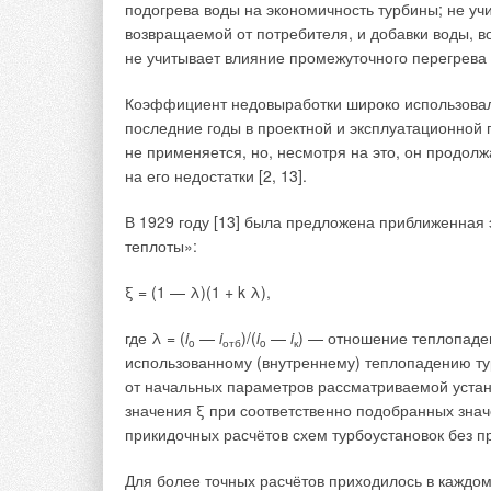
подогрева воды на экономичность турбины; не уч
возвращаемой от потребителя, и добавки воды, 
не учитывает влияние промежуточного перегрева 
Коэффициент недовыработки широко использовался
последние годы в проектной и эксплуатационной 
не применяется, но, несмотря на это, он продолж
на его недостатки [2, 13].
С конца XX века можно было наблюдать резкий рос
году на Земле жило 5 млрд человек, а в 2019 год
В 1929 году [13] была предложена приближенна
в 8 млрд. Одновременно с ростом населения раст
теплоты»:
резкое увеличение объёмов выбросов парниковых га
рис. 2 [2]. По предполагаемым сценариям разви
ξ = (1 — λ)(1 + k λ),
земной биосферы к 2100 году может составить +5°
где λ = (
i
—
i
)/(
i
—
i
) — отношение теплопаден
o
отб
o
к
использованному (внутреннему) теплопадению т
от начальных параметров рассматриваемой устан
значения ξ при соответственно подобранных зна
прикидочных расчётов схем турбоустановок без п
Для более точных расчётов приходилось в каждом