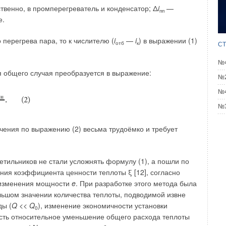
твенно, в промперегреватель и конденсатор; Δ
i
—
ой «Социально-экономическое развитие Дальневосточного
пп
е.
ктической зоны РФ» развитие и создание новых
ний и сооружений в труднодоступных регионах
перегрева пара, то к числителю (
i
—
i
) в выражении (1)
отб
к
овиями становятся необходимыми.
СТ
№4
 являются: экстремальные природно-климатические
ля общего случая преобразуется в выражение:
 центров, малая плотность населения.
№2
№4
 «Программу освоения земель Дальнего Востока»
№3
атский края, Республика Бурятия, ЕАО, Республика Саха,
ай, Чукотский АО), составляет 6169329 км², а средняя
чения по выражению (2) весьма трудоёмко и требует
и республикам составляет 1,0 человек на 1 км².
добных «удалённых» территорий затруднительным.
етильников не стали усложнять формулу (1), а пошли по
ния коэффициента ценности теплоты ξ [12], согласно
 изменения мощности
e
. При разработке этого метода была
й панели
льшом значении количества теплоты, подводимой извне
ды (
Q
<<
Q
), изменение экономичности установки
0
шений позволил создать новый тип многослойной
есть относительное уменьшение общего расхода теплоты