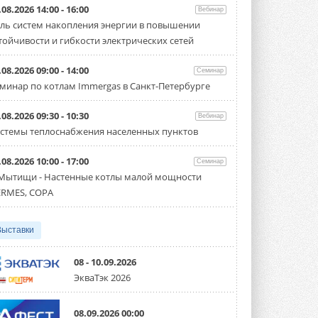
.08.2026 14:00 - 16:00
Вебинар
«СиСофт Девелопмент» подвел
ль систем накопления энергии в повышении
итоги конкурса студенческих
проектов «ТИМ-лидеры 2026»
тойчивости и гибкости электрических сетей
Новый сезон конкурса «ТИМ-лидеры»
стартует уже в сентябре 2026 года ...
.08.2026 09:00 - 14:00
Семинар
3 АВГУСТА 2026
минар по котлам Immergas в Санкт-Петербурге
«Русклимат» укрепляет
партнёрство за Уралом
.08.2026 09:30 - 10:30
Вебинар
Президент Омского землячества в
стемы теплоснабжения населенных пунктов
Москве Михаил Тимошенко посетил
Омск с трёхдневным рабочим визитом ...
31 ИЮЛЯ 2026
.08.2026 10:00 - 17:00
Семинар
 Мытищи - Настенные котлы малой мощности
Carrier модернизирует
RMES, COPA
флагманский чиллер AquaEdge
19XR
Чиллер получил новую версию,
работающую на хладагенте R1234ze ...
Выставки
31 ИЮЛЯ 2026
08 - 10.09.2026
Mitsubishi расширяет
ЭкваТэк 2026
направление систем
охлаждения для ЦОД
Mitsubishi Electric создаёт в США новую
08.09.2026 00:00
компанию MEHITS US Inc. ...