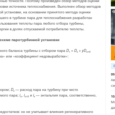
енью точности. Поэтому произведён обзор методов оценки
ти ископаемого топлива, быстрый рост населения Земли
новки источника теплоснабжения. Выполнен обзор методов
атуры биосферы, необходимость снижения выбросов
й установки, на основании принятого метода оценки
шего в турбине пара для теплоснабжения разработан
льзования теплоты пара любого отбора турбины,
ргии в долях отпускаемой потребителю теплоты.
 схеме паротурбинной установки
ьного баланса турбины с отбором пара
D
=
D
+
yD
т
к
отб
ра» или «коэффициент недовыработки»:
09
Ав
сэ
бором;
D
— расход пара на турбину при чисто
к
емого пара;
i
,
i
и
i
— энтальпия пара, соответственно,
10
о
отб
к
.
Мо
да
достатков: он не учитывает влияния регенеративного