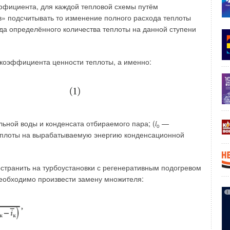
оэффициента, для каждой тепловой схемы путём
» подсчитывать то изменение полного расхода теплоты
ода определённого количества теплоты на данной ступени
коэффициента ценности теплоты, а именно:
льной воды и конденсата отбираемого пара; (
i
—
o
теплоты на вырабатываемую энергию конденсационной
странить на турбоустановки с регенеративным подогревом
еобходимо произвести замену множителя:
ний производят более половины выбросов всех парниковых
нологии в строительстве становятся приоритетной задачей