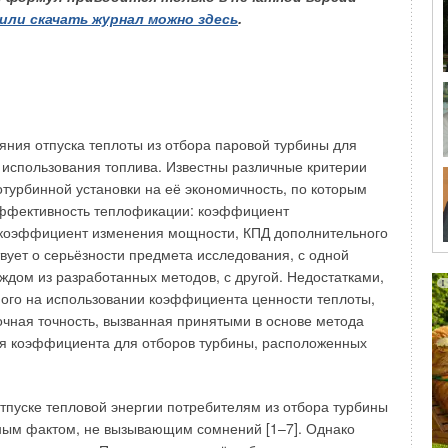
или скачать журнал можно здесь
.
ование возобновляемых источников энергии (ВИЭ)
тировщиков и строителей. В данной статье
 — многослойная фасадная панель (МФП) с
ергоэффективных зданий с комплексом ВИЭ.
щим каркасом из перфорированных профилей,
яния отпуска теплоты из отбора паровой турбины для
лого осушенного вытяжного воздуха. Наружный слой
использования топлива. Известны различные критерии
полнительным слоем из тонкоплёночных солнечных
турбинной установки на её экономичность, по которым
садных панелей значительно сокращает расход
эффективность теплофикации: коэффициент
ию здания.
 коэффициент изменения мощности, КПД дополнительного
твует о серьёзности предмета исследования, с одной
аждом из разработанных методов, с другой. Недостатками,
ного на использовании коэффициента ценности теплоты,
очная точность, вызванная принятыми в основе метода
я коэффициента для отборов турбины, расположенных
актуальна проблема экономии энергетических ресурсов.
лают упор на сокращение удельного энергопотребления
 энергии.
тпуске тепловой энергии потребителям из отбора турбины
дным фактом, не вызывающим сомнений [1–7]. Однако
 мире возобновляемой энергетики, являются: сокращение