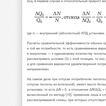
фасадной панели (МФП) [4]. Прототипом для мно
Δ
Q
в первом случае и относительный прирост м
0
европейской архитектуры — климатический фасад 
Основоположником идеи климатического фасада с
Предложенная архитектором в начале XX века ин
wall) заключалась в создании двухслойного фаса
трубки для нагрева и охлаждения воздуха [5].
где η — внутренний (абсолютный) КПД установки.
В настоящее время конструкция двойного остекл
строительстве.
Расчёты сравнительной эффективности обычно п
и той же потребности, то есть сравниваемые вар
Мировую известность получили такие здания, как
в энергетике — к одинаковому количеству теплоты
«Коммерцбанк» во Франкфурте-на-Майне и многи
рассматривать условие (3) с этой позиции, то оно
а для сравнения вариантов удовлетворения потр
Фасад с «двойной кожей» представляет собой две
неприемлемо.
оформление и выполняют функцию ограждения. 
параметрам: размещению поверхностей двойного
На самом деле при отпуске потребителю теплоты
отверстий, с отверстиями, на обоих слоях фасада
отпуска теплоты из котельной), имеет место бол
зазора и другим. Климатический фасад может пре
установки, то есть Δ
N
= 0, а отношение Δ
N
/Δ
Q
= 
0
вентиляцией через запроектированную систему о
вычисленный по методу [10], применим лишь в слу
от 20 до 200 см.
рассматриваемой схемы, при которых отсутствует 