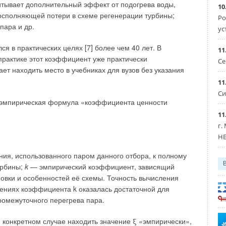
итывает дополнительный эффект от подогрева воды,
10
восполняющей потери в схеме регенерации турбины;
Ро
пара и др.
ус
 в практических целях [7] более чем 40 лет. В
11
практике этот коэффициент уже практически
Се
ает находить место в учебниках для вузов без указания
т человеческой популяции (рис. 1). К примеру, в 1987
11
у численность человечества приближается к отметке
Си
я эмпирическая формула «коэффициента ценности
ёт энергопотребление, в результате чего происходит
11
зов (углекислого газа, метана, оксида азота и т. п.),
г.
тия глобального потепления, повышение температуры
HE
C [3].
ия, использованного паром данного отбора, к полному
урбины;
k
— эмпирический коэффициент, зависящий
овки и особенностей её схемы. Точность вычисления
чениях коэффициента k оказалась достаточной для
ромежуточного перегрева пара.
 конкретном случае находить значение ξ «эмпирически»,