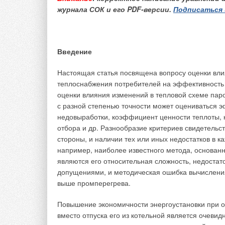
журнала СОК и его PDF-версии.
Подписаться 
Энергосберегающие технологии и использ
являются приоритетной задачей для проек
представлена новая фасадная конструкция
Введение
вентилируемым воздушным зазором для эн
Вентилируемый зазор, образованный несу
Настоящая статья посвящена вопросу оценки вли
используется как канал для движения тёп
теплоснабжения потребителей на эффективность 
фасадной панели может выполняться с до
оценки влияния изменений в тепловой схеме паро
панелей. Использование многослойных фа
с разной степенью точности может оцениваться 
тепловой энергии на отопление и вентиляц
недовыработки, коэффициент ценности теплоты,
отбора и др. Разнообразие критериев свидетельс
стороны, и наличии тех или иных недостатков в к
например, наиболее известного метода, основан
Введение
являются его относительная сложность, недостат
допущениями, и методическая ошибка вычислени
В настоящее время в мировом сообществе особо 
выше промперегрева.
Развитые страны в решении данной проблемы де
и рост использования возобновляемых источников
Повышение экономичности энергоустановки при о
вместо отпуска его из котельной является очеви
Основными факторами, влияющими на развитие в