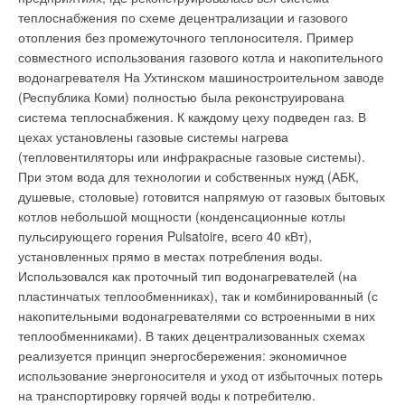
максимум пять лет) не проходят периодическую поверку и
теплоснабжения по схеме децентрализации и газового
признаются непригодными [7].
Прогнозируемое глобальное потепление, ежегодное
отопления без промежуточного теплоносителя. Пример
удорожание энергоносителей на фоне угрозы их полного
совместного использования газового котла и накопительного
Причем основная часть счетчиков при поверке бракуется
истощения и господствующий в мире экономический кризис
водонагревателя На Ухтинском машиностроительном заводе
именно из-за неработоспособности или сверхнормативной
вынуждают все чаще обращаться к энергосберегающим
(Республика Коми) полностью была реконструирована
погрешности на минимальном расходе. Достаточно
технологиям. Кстати, в Германии уже получают практические
система теплоснабжения. К каждому цеху подведен газ. В
длительный межповерочный интервал не дает возможности
результаты внедрения вышеупомянутых мер: по данным
цехах установлены газовые системы нагрева
в процессе эксплуатации оперативно выявить приборы,
Немецкого федерального союза газовой и водной экономики
(тепловентиляторы или инфракрасные газовые системы).
ведущие недостоверный учет и снизить небаланс. Порог
(Bundesverband der Energie und Wasserwirtschaft BDEW), в
При этом вода для технологии и собственных нужд (АБК,
чувствительности приборов устанавливается изготовителями
первом квартале 2009 г. немцы использовали 140 млрд кВт⋅ч
душевые, столовые) готовится напрямую от газовых бытовых
и указывается в паспортах на счетчики.
электроэнергии, что на 4 % меньше, чем за аналогичный
котлов небольшой мощности (конденсационные котлы
Анализ методик поверки, выложенных на интернет-сайтах
период в прошлом году (1й квартал 2008 г.: 146 млрд кВт⋅ч).
пульсирующего горения Pulsatoire, всего 40 кВт),
производителей приборов, показывает, что далеко не на
Можно лишь представить, сколько энергии удастся
установленных прямо в местах потребления воды.
всех заводах этот параметр контролируется при выпуске из
сэкономить в масштабах нашей необъятной Родины.
Использовался как проточный тип водонагревателей (на
производства. В этих методиках, в соответствии с которыми
пластинчатых теплообменниках), так и комбинированный (с
ARISTON
после завершения межповерочного интервала проводится
накопительными водонагревателями со встроенными в них
поверка, в большинстве своем контроль работоспособности
теплообменниками). В таких децентрализованных схемах
Котел Genus Premium является вершиной современной
на пороге чувствительности вообще не предусмотрен. Этот
реализуется принцип энергосбережения: экономичное
инженерной мысли, направленной на получение
параметр становится формальным и не контролируется.
использование энергоносителя и уход от избыточных потерь
максимального комфорта при максимальной экономии. Это
на транспортировку горячей воды к потребителю.