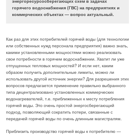
показаниям этих приборов. В соответствии с
энергоресурсосберегающих схем в задачах
повышающих производительность термоблока и
«Правилами предоставления коммунальных услуг
горячего водоснабжения (ГВС) на предприятиях и
одновременно по возможности снижающих
населению» [1] расчет квартировладельцев с
коммерческих объектах — вопрос актуальный.
затраты на производство.
водоснабжающей организацией за потребленные
ресурсы проводится на основании показаний
квартирных водосчетчиков (если они
Как раз для этих потребителей горячей воды (для технологии
установлены) или нормативов водопотребления
или собственных нужд персонала предприятия) важно знать,
(если счетчики не установлены). В результате
Рынок конденсационной техники находится в России в
какими установленными мощностями можно реализовать
применения этой методики расчетов выяснилось,
стадии становления. Процент закладываемых в проект,
свои потребности в горячем водоснабжении. Хватит ли уже
что месячное потребление воды по
приобретаемых и устанавливаемых котлов, использующих
отпущенных тепловых мощностей? И если нет, каким
общедомовому водосчетчику в большинстве
скрытую теплоту парообразования, до сих пор довольно
образом получить дополнительные лимиты, можно ли
случаев превышает сумму показаний квартирных
невелик. Сказываются и значительные первоначальные
использовать другой источник энергии? Для разрешения этих
водосчетчиков и объемов по нормативам
капиталовложения, и низкая стоимость энергоносителей, в
вопросов предлагается применение правильно выбранного
потребления. Расхождение в ряде случаев
данном случае природного газа, и слабая осведомленность
типа децентрализовано установленных коммерческих
достигает десятков процентов [2] даже при
населения, и несовершенство законодательства в данной
водонагревателей, т.е. приближенных к месту потребления
установке водосчетчиков во всех квартирах.
области, и сильные зимние морозы, не позволяющие
горячей воды. Это очень простой энергосберегающий
раскрыть потенциал «чудотехники» в полной мере.
подход, позволяющий сократить потери, связанные с
передачей горячей воды по очень длинным магистралям.
Между тем, в Европе доля конденсационных котлов на рынке
в настоящее время превышает 70 %. Самой передовой
Такая ситуация приводит к появлению в расчетах между
Приблизить производство горячей воды к потребителю —