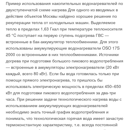
соединить котлы Luna HT Residential в каскад до 12 котлов.
Пример использования накопительных водонагревателей по
двухступенчатой схеме нагрева Для одного из вводимых в
BIASI
действие объектов Москвы найдено хорошее решение по
рекуперации тепла от холодильных машин. Выделяемое
Котлы Parva Condensing обладают всеми преимуществами
тепло в пределах 1,63 Гкал при температуре теплоносителя
инновационной технологии конденсации. Благодаря
45 °C поступает на первую ступень подогрева ГВС —
усовершенствованному теплообменнику и экономии энергии
встроенные в бак-аккумулятор теплообменники. Для этого
достигается высокий КПД в режиме отопления, а также при
использованы аккумулирующие водонагреватели OSO 17S
приготовлении ГВС. Первичный теплообменник-конденсатор
2000 со встроенными в них теплообменниками. Источники
изготовлен из нержавеющей стали, максимально устойчивой
догрева при подготовке большого пикового водопотребления
к коррозии.
— встроенные в аккумуляторы электронагреватели (20 кВт
каждый, всего 80 кВт). Если бы вода готовилась только при
Горелка из нержавеющей стали с полным предварительным
помощи прямого электронагрева, то пришлось бы
смешиванием позволяет при любой мощности получить
использовать электрическую мощность в пределах 450–650
оптимальное соотношение «газ–воздух» и высокий КПД.
кВт для подготовки пикового водопотребления за два-три
Вторичный теплообменник ГВС, также нержавеющий, имеет
часа. При решении задачи технологического нагрева воды с
увеличенную площадь теплообмена и, как следствие,
использованием аккумулирующих водонагревателей
большую производительность ГВС.В котлах Parva Recupera
необходимо знать точный график водопотребления и
дополнительная эффективность достигается благодаря
понимать, что технологическая горячая вода имеет зачастую
использованию нового теплообменника-рекуператора,
термоконстантную характеристику, т.е. всегда постоянной
разработанного и запатентованного компанией Biasi, и