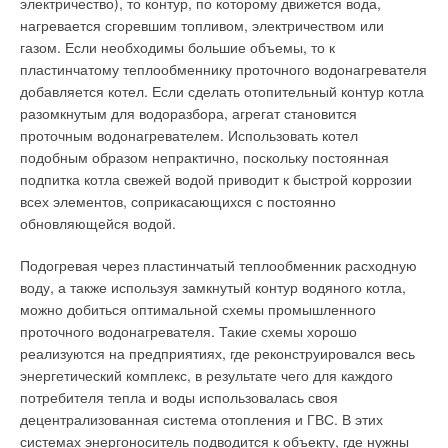
электричество), то контур, по которому движется вода,
превышает 100 %.Коэффициенты по природе своей —
холодной и 154 м3 горячей воды. Возможно ли такие
нагревается сгоревшим топливом, электричеством или
величины относительные, и зависят от точки отсчета. Если за
объемы отнести к внутридомовым утечкам за пределами
газом. Если необходимы большие объемы, то к
единицу берется энергия пара, то наличие любых других
квартир? Утечка 246 м3 воды за месяц (средний расход 340
пластинчатому теплообменнику проточного водонагревателя
агрегатных состояний, обуславливающих дополнительные
л/ч) в одноподъездном доме вряд ли осталась бы
добавляется котел. Если сделать отопительный контур котла
энергетически вливания, будут прибавляться к ней. Если же
незамеченной жильцами. Водосчетчики в разное время суток
разомкнутым для водоразбора, агрегат становится
за 100 % брать, допустим, всю энергию, выделяющуюся при
работают как в паспортном диапазоне расходов, так и при
проточным водонагревателем. Использовать котел
сгорании газа, то цифры получатся не такие эффектные
расходах ниже минимального.
подобным образом непрактично, поскольку постоянная
даже при использовании теплоты конденсации. Поэтому
подпитка котла свежей водой приводит к быстрой коррозии
производители в маркетинговых целях используют лишь те
Исследования специалистов Московского государственного
всех элементов, соприкасающихся с постоянно
способы расчета относительных показателей, которые
строительного университета [5] показали, что расход воды в
обновляющейся водой.
выставляют их товар в наиболее выгодном свете.
течение суток в усредненной квартире имеет дискретный
характер: «технологический расход» — при открытых кранах,
Подогревая через пластинчатый теплообменник расходную
Конденсационная конструкция имеет намного больше
«расход утечек» — при закрытых кранах; длительность
воду, а также используя замкнутый контур водяного котла,
плюсов, чем говорят сухие цифры КПД. Мощность
«технологического расхода» составляет всего1–2 % от всего
можно добиться оптимальной схемы промышленного
настенного котла увеличивается примерно на2–3 кВт, а это
времени суток (24 ч); в течение оставшихся 98–99 %
проточного водонагревателя. Такие схемы хорошо
как минимум отопление одной комнаты и большое
суточного времени поступающая в квартиру вода
реализуются на предприятиях, где реконструировался весь
подспорье при пользовании горячей водой. Основной
расходуется на утечки.
энергетический комплекс, в результате чего для каждого
теплообменник защищен от внепланового
потребителя тепла и воды использовалась своя
конденсатообразования, т.к. в него теплоноситель поступает
Даже при небольшой величине расхода утечек из-за его
децентрализованная система отопления и ГВС. В этих
уже изрядно нагретым. В дымовых газах содержатся,
большой длительности суммарный объем за эти 98–99 %
системах энергоноситель подводится к объекту, где нужны
помимо углекислого газа и водяных паров, различные