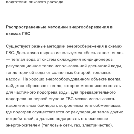
подготовки пикового расхода.
Все котлы снабжены многофункциональными
жидкокристаллическими дисплеями, отображающими
полную информацию о работе котла, цифровой системой
Текст комментария
Распространенные методики энергосбережения в
самодиагностики и запоминания последних ошибок в
схемах ГВС
работе, встроенной погодозависимой автоматикой с
возможностью подключения датчика уличной температуры,
Существуют разные методики энергосбережения в схемах
продвинутой системой управления разнотемпературными
ГВС. Достаточно широко используется «бесплатное тепло»
зональными системами.
— теплая вода от систем охлаждения кондиционеров,
рекуперационное тепло использованной дренажной воды,
тепло горячей воды от солнечных батарей, тепловые
насосы. На хорошо энергооборудованном объекте всегда
найдется «бросовое» тепло, которое можно использовать
для частичного подогрева воды. Для предварительного
Для термоблоков малой мощности (до 30 кВт) возможно
подогрева на первой ступени ГВС можно использовать
дистанционное управление посредством съемной цифровой
накопительные бойлеры с встроенным теплообменником,
панели управления, являющейся одновременно датчиком
где подогрев осуществляется от рекуперации тепла других
комнатной температуры и программируемым таймером.
потребителей, а дальше подогревать его основным
Электронная плата от компании Siemens и имеющиеся в
энергоносителем (тепловые сети, газ, электричество).
качестве аксессуаров блоки управления позволяют