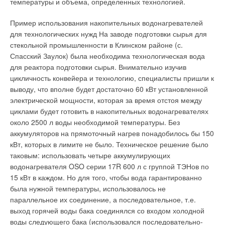
температуры и объема, определенных технологией.
модулирующего вентилятора, который оптимизирует
соотношение газовоздушной смеси при различных режимах
Пример использования накопительных водонагревателей
работы.
для технологических нужд На заводе подготовки сырья для
стекольной промышленности в Клинском районе (с.
Спасский Заулок) была необходима технологическая вода
для реактора подготовки сырья. Внимательно изучив
цикличность конвейера и технологию, специалисты пришли к
выводу, что вполне будет достаточно 60 кВт установленной
Рекуператор для подогрева воды в первичном контуре котла
электрической мощности, которая за время отстоя между
имеет встроенный спиральный теплообменник (змеевик) с
циклами будет готовить в накопительных водонагревателях
большим количеством ребер, что значительно увеличивает
около 2500 л воды необходимой температуры. Без
поверхность теплообмена. Данная технология позволяет
аккумуляторов на прямоточный нагрев понадобилось бы 150
извлекать скрытую теплоту дымовых газов, тем самым
кВт, которых в лимите не было. Техническое решение было
повышая КПД котла и значительно экономя топливо. Для
таковым: использовать четыре аккумулирующих
обеспечения теплом крупных зданий предусмотрена
водонагревателя OSO серии 17R 600 л с группой ТЭНов по
модульная серия Multiparva Cond, легко объединяющаяся в
15 кВт в каждом. Но для того, чтобы вода гарантированно
каскад до восьми котлов. Управление каскадом,
была нужной температуры, использовалось не
осуществляется при помощи каскадного контроллера для
параллельное их соединение, а последовательное, т.е.
Multiparva Cond. Для быстрой сборки котельной на базе
выход горячей воды бака соединялся со входом холодной
Multiparva Cond также поставляются оригинальные
воды следующего бака (использовался последовательно-