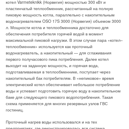
котел Varmeteknikk (Норвегия) мощностью 300 кВт и
отопления (со значениями 40/30 °C) либо внести коррективы
устранении утечек. Сегодня за протекающий унитаз в
пластинчатый теплообменник, рассчитанный на полную
в конструкцию вспомогательных элементов (отказ от
квартире жильца Иванова платят сам Иванов, его соседи
пиковую мощность котла, параллельно с накопительным
четырехходовых смесителей и прочих устройств
Петров, Сидоров, а также все остальные жильцы дома.
водонагревателем OSO 17S 3000 (Норвегия) объемом 3000
подмешивания в обратную линию, использование
л. Мощности котла и теплообменника достаточно для
специально разработанных узлов, таких как UniBlock
Экономия воды жильцом, в которой он заинтересован прямо
обеспечения потребителя горячей водой в момент
rendeMIX [2]).
— это снижение ее потребления только во время
максимальной пиковой нагрузки. В этом случае пара «котел–
«технологического расхода», при котором счетчики
Теперь вернемся к ситуации в России. Недоверие к
теплообменник» используется как проточный
фиксируют потребление. При неизменном водоразборе во
конденсационным котлам вполне объяснимо — при
водонагреватель, а накопительный — для сглаживания
время «расхода утечек» уменьшение полезного разбора
проектировании системы отопления на основе этих
первого получасового пика потребления. Далее котел
воды жильцом (водосбережение) приводит к относительному
аппаратов нужно забыть некоторые привычные основы и
выходит на заданную мощность, и горячая вода,
росту небаланса [5], распределяемому между всеми
делать все наоборот, а если система уже имеется в
подготавливаемая в теплообменнике, поступает через
жильцами, установившими водосчетчики, пропорционально
смонтированном виде, то ее практически наверняка
накопительный бак потребителям. В «непиковое» время
площадям занимаемых ими квартир.
придется переделывать. Психология же российского
электрический котел обеспечивает небольшое потребление
гражданина базируется на принципе: «зачем ломать то, что
воды и успевает подготовить горячую воду в накопительном
Низкое качество водопроводной воды или самих счетчиков
и так работает». К тому же, не все проектировщики имеют
баке для следующего пикового водопотребления. Такая
ведет к ускоренному их износу, смещению порога
навык расчетов радиаторов и «теплого пола» с низкими
схема применяется для многих резервных узлов ГВС
чувствительности в сторону больших расходов, часто до
входящими температурами или с целью максимального
гостиниц.
уровня минимального расхода, что ведет к дальнейшему
понижения температуры теплоносителя на входе в котел. Не
росту величины небаланса. Большинство приборов (70 %)
Проточный нагрев воды использовался и на тех
стоит бояться всего нового, тем более что конденсационная
после завершения межповерочного интервала (четыре года,
предприятиях, где реконструировалась вся система
техника в Европе уже давно стала вполне привычным делом.