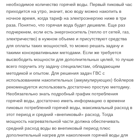
необходимое количество горячей воды. Первый пиковый час
Комментарии
приходится на утро, значит, всю воду можно накопить в
ночное время, когда тариф на электроэнергию ниже в три
раза. Понятно, что горячая вода будет дешевле. Еще раз
Vodomer
09-04-2012
подчеркнем, если есть энергоноситель (тепло от сетей, газ,
Эффективный способ уменьшения домовых небалансов -
периодическая проверка (не поверка !) состояния водосчетчиков,
электричество) в нужном объеме и присутствуют средства
Двухконтурные Luna 3 Comfort HT снабжены раздельными
оценка их погрешности и работоспособности на минимальном
для оплаты таких мощностей, то можно решать задачу и
пластинчатыми теплообменниками ГВС, а одноконтурные
расходе, вывод неисправных счетчиков из эксплуатации. Такую работу
могут проводить управляющие компании.
такими консервативными методами. Если же требуется
модели получают встроенный трехходовой клапан. Наличие
МИ 2997-2006 позволяет организовать такую проверку при помощи
высвободить мощности для дополнительных целей, то лучше
в Nuvola3 Comfort HT встроенного 60литрового бойлера
недорогих весов, которые стоят всего около 5 тыс.руб.
всего поручить эту задачу специалистам, обладающим
обеспечивают 450 л горячей воды в течение первых 30
Комментарий полезен?
методикой и опытом. Для решения задач ГВС с
минут (при Δt = 30 °C). Котлы увеличенной мощности серии
ДА
НЕТ
использованием накопительных (аккумулирующих) бойлеров
Luna HT Residential — продолжение гаммы передовых
рекомендуется использовать достаточно простую методику.
котлов серии Luna HT — достигают мощности 100 кВт.
Необязательно знать подробный график потребления
Первичный теплообменник, камера сгорания и
горячей воды, достаточно иметь информацию о времени
Добавить комментарий
теплообменник либо бойлер контура горячего
пиковых потреблений горячей воды, максимальный расход в
водоснабжения (у двухконтурных моделей) у всех трех серий
этот период и средний «внепиковый» расход. Тогда
Ваше имя *
изготавливаются из нержавеющей стали AISI 316L.В системе
мощность нагревательной части должна обеспечивать
управления и индикации производитель делает ставку на
средний расход воды во внепиковый период плюс
высокую информативность.
дополнительный нагрев для накопления горячей воды для
Ваш E-mail *