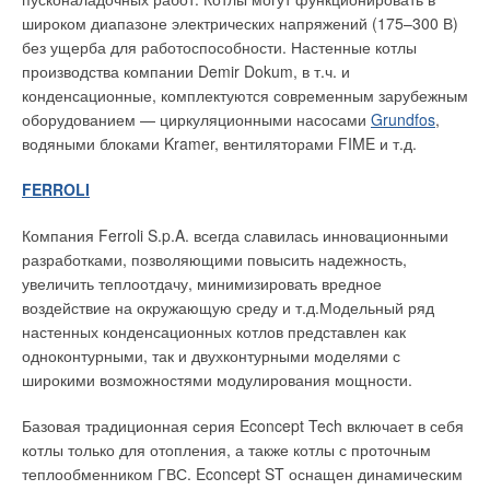
широком диапазоне электрических напряжений (175–300 В)
без ущерба для работоспособности. Настенные котлы
производства компании Demir Dokum, в т.ч. и
конденсационные, комплектуются современным зарубежным
оборудованием — циркуляционными насосами
Grundfos
,
водяными блоками Kramer, вентиляторами FIME и т.д.
FERROLI
Компания Ferroli S.p.A. всегда славилась инновационными
разработками, позволяющими повысить надежность,
увеличить теплоотдачу, минимизировать вредное
воздействие на окружающую среду и т.д.Модельный ряд
настенных конденсационных котлов представлен как
одноконтурными, так и двухконтурными моделями с
широкими возможностями модулирования мощности.
Базовая традиционная серия Econcept Tech включает в себя
котлы только для отопления, а также котлы с проточным
теплообменником ГВС. Econcept ST оснащен динамическим