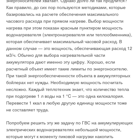
энергоносителей хватает. Однако долго ли так продлится?
Олейников П. Кому выгодна поверка квартирных водосчетчиков. —
соответствуют классу 5.
Как правило, до сих пор пользуются методиками, которые
газета «Промышленные ведомости», №5–6/2008.
базировались на расчете обеспечения максимального
BAXI
часового расхода при прямом нагреве. Выбор мощности
Читайте по теме:
нагрева при этом показан красным пунктиром мощность
Компания ВАХI предлагает широкую гамму современных
водонагревателя (электронагревателя или теплообменника),
→
Обзор систем защиты от протечек 2026
конденсационных отопительных котлов, отличительными
которая обеспечивает максимальный часовой расход. В
ЖУРНАЛ СОК ИЮНЬ 2026
особенностями которых являются высокая эффективность и
→
Совершенствование отопительно-вентиляционных
данном случае — это мощность, обеспечивающая расход 12
систем коррекцией процессов регулирования
экологичность. Специальная конструкция камеры сгорания
м3/ч. Обычно для выбора нагревательной части
ЖУРНАЛ СОК ИЮНЬ 2026
позволяет достигать КПД, близкий к 110 %, что обеспечивает
→
аккумулятора дают именно эту цифру. Хорошо, если
Как определить качество хомутов — несколько простых
экономию газа до 35 % в год по сравнению с традиционными
способов
расчетный объект имеет такие лимиты по энергоносителю.
ЖУРНАЛ СОК ИЮНЬ 2026
котлами.
→
При такой энергообеспеченности объекта в аккумуляторных
Система Качества РЕХАУ: как цифровые технологии
помогают защитить рынок от подделок
бойлерах нет нужды. Необходимую мощность посчитать
ЖУРНАЛ СОК ИЮНЬ 2026
Благодаря полному предварительному смешению воздуха и
несложно. Каждый теплотехник знает, что количество тепла
→
Термоокислительная деструкция — основной фактор
газа и соответствующей горелке, содержание вредных
сокращения срока службы полипропиленовых труб
при подогреве 1 л воды на 1 °C — это одна килокалория.
веществ в продуктах сгорания существенно снижается. По
ЖУРНАЛ СОК МАЙ 2026
Перевести 1 ккал в любую другую единицу мощности тоже
сравнению с обычными котлами, уменьшение количества
не составляет труда.
NOX и СО составляет 80 и 90 %, соответственно. Гамма
конденсационных котлов BAXI включает в себя три уже
Попробуем решить эту же задачу по ГВС на аккумулирующих
знакомые нам по предыдущим обзорам серии Luna и Nuvola
электрических водонагревателях небольшой мощности,
третьего поколения.
которые могут к моменту пиковой нагрузки накопить
Уведомления отключены