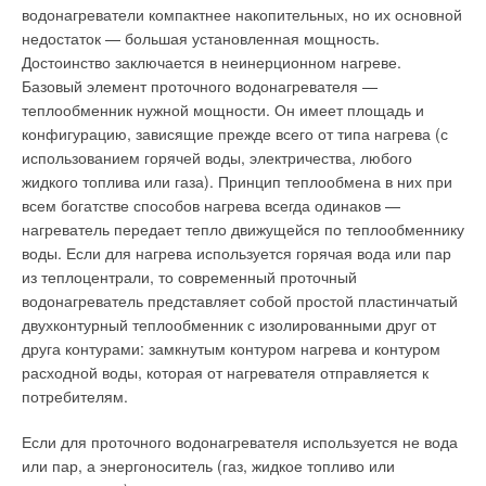
Снижение порога чувствительности невыгодно заводам-
водонагреватели компактнее накопительных, но их основной
теплообменнике, прежде чем улететь в трубу.
изготовителям, т.к. увеличивает затраты на производство,
недостаток — большая установленная мощность.
Образующийся при этом конденсат считали досадной
повышает отпускную цену, уменьшает объемы сбыта и
Достоинство заключается в неинерционном нагреве.
помехой и просто сливали в канализацию.
прибыль. Потребитель заинтересован в приобретении более
Базовый элемент проточного водонагревателя —
дешевого счетчика с более высоким порогом
теплообменник нужной мощности. Он имеет площадь и
Но вспомним законы физики: передача энергии происходит
чувствительности. Такой счетчик не фиксирует малые
конфигурацию, зависящие прежде всего от типа нагрева (с
не только при охлаждении вещества, но и в момент его
расходы — он более «экономичен»; после завершения
использованием горячей воды, электричества, любого
перехода из одного агрегатного состояния в другое (без
межповерочного интервала он с большей вероятностью
жидкого топлива или газа). Принцип теплообмена в них при
изменения температуры). Итак, требовалось лишь
пройдет поверку.
всем богатстве способов нагрева всегда одинаков —
усовершенствовать и без того идущий процесс. Для этих
нагреватель передает тепло движущейся по теплообменнику
целей был разработан особый теплообменник, получивший
Однако применение такого прибора неизбежно отразится в
воды. Если для нагрева используется горячая вода или пар
название «экономайзер». В нем остывший теплоноситель,
увеличении небаланса. Насколько велик вклад недоучтенной
из теплоцентрали, то современный проточный
только что вернувшийся из путешествия по отопительным
приборами составляющей водопотребления в общий
водонагреватель представляет собой простой пластинчатый
приборам, предварительно подогревался уходящими
небаланс? В ходе эксперимента, проведенного в Москве в
двухконтурный теплообменник с изолированными друг от
газами, и лишь затем попадал в основной теплообменник,
типовом 84квартирном доме [2], по установке водосчетчиков
друга контурами: замкнутым контуром нагрева и контуром
расположенный в топке.
во все квартиры жилого дома, установке общедомового
расходной воды, которая от нагревателя отправляется к
водосчетчика и организации автоматизированного сбора
потребителям.
Из-за значительного перепада температур на внешних
данных, месячный небаланс по холодной воде составил 20
стенках экономайзера образуется конденсат, выделяющий
%, по горячей воде — 30 %.
Если для проточного водонагревателя используется не вода
некоторое количество энергии, которая также идет на нагрев.
или пар, а энергоноситель (газ, жидкое топливо или
В результате КПД, вычисленное традиционным способом,
Бытовые водосчетчики недосчитали за месяц 92 м3