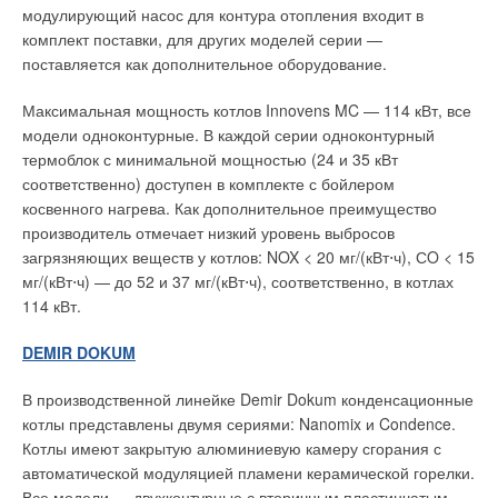
модулирующий насос для контура отопления входит в
комплект поставки, для других моделей серии —
поставляется как дополнительное оборудование.
Максимальная мощность котлов Innovens MC — 114 кВт, все
модели одноконтурные. В каждой серии одноконтурный
термоблок с минимальной мощностью (24 и 35 кВт
соответственно) доступен в комплекте с бойлером
косвенного нагрева. Как дополнительное преимущество
производитель отмечает низкий уровень выбросов
загрязняющих веществ у котлов: NOX < 20 мг/(кВт⋅ч), СO < 15
мг/(кВт⋅ч) — до 52 и 37 мг/(кВт⋅ч), соответственно, в котлах
114 кВт.
DEMIR DOKUM
В производственной линейке Demir Dokum конденсационные
котлы представлены двумя сериями: Nanomix и Condence.
Котлы имеют закрытую алюминиевую камеру сгорания с
автоматической модуляцией пламени керамической горелки.
Все модели — двухконтурные с вторичным пластинчатым