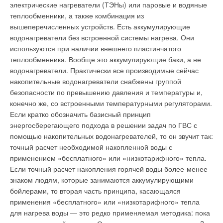
требований, регламентирующих производство и
электрические нагреватели (ТЭНы) или паровые и водяные
на его выходе в контур отопления автоматически
применение водосчетчиков с максимально низкими
теплообменники, а также комбинация из
поддерживается на оптимальном уровне. При этом
порогами чувствительности и минимальными нижними
вышеперечисленных устройств. Есть аккумулирующие
границами диапазонов измерений; внесение в методики
гарантирована экономия энергии от 11–12 до 35 %.
водонагреватели без встроенной системы нагрева. Они
поверки приборов дополнений, обязывающих
контролировать порог чувствительности при выпуске из
используются при наличии внешнего пластинчатого
производства и при периодических поверках; организация
теплообменника. Вообще это аккумулирующие баки, а не
входного контроля работоспособности водосчетчиков на
водонагреватели. Практически все производимые сейчас
пороге чувствительности и минимальном расходе перед
накопительные водонагреватели снабжены группой
их монтажом; в процессе эксплуатации приборов при
безопасности по превышению давления и температуры и,
появлении небалансов — организация оперативной
Для создания наиболее комфортных условий в
конечно же, со встроенными температурными регуляторами.
диагностики состояния приборов учета на месте.
отапливаемых помещениях предусмотрена система
Если кратко обозначить базисный принцип
«Комфорт» с двумя режимами работы. При этом время
энергосберегающего подхода в решении задач по ГВС с
ожидания подачи воды в контур ГВС сокращается до пяти
помощью накопительных водонагревателей, то он звучит так:
Постановление Правительства РФ от 23 мая 2006 г. №307 «О
порядке предоставления коммунальных услуг гражданам».
секунд. Функция полуавтоматической подпитки выводит на
точный расчет необходимой накопленной воды с
Данилина Т. Алексеевский эксперимент: квартирные реки
дисплей оповещение, если давление в контуре отопления
иссякают. — газета «Московская правда», 3 февраля 2005 г.
применением «бесплатного» или «низкотарифного» тепла.
начинает снижаться. Для восстановления допустимых
ГОСТ Р 50193.1–92. Измерение расхода воды в закрытых каналах.
Если точный расчет накопления горячей воды более-менее
Счетчики питьевой воды. Технические требования.
параметров необходимо нажать всего одну кнопку.
знаком людям, которые занимаются аккумулирующими
ГОСТ Р 50602–93. Счетчики питьевой воды крыльчатые. Общие
Термоблокам Genus Premium в Великобритании присвоен
технические условия.
бойлерами, то вторая часть принципа, касающаяся
Исаев В.Н., Пупков М.В. Системы учета водопотребления //
класс А по стандарту SEDBUK (сезонная эффективность для
применения «бесплатного» или «низкотарифного» тепла
Сантехника, №1/2005.
отопительных котлов — Seasonal Efficiency of Domestic
для нагрева воды — это редко применяемая методика: пока
Михайлов В. Небалансы энергетики. — «Липецкая газета», 26
декабря 2008 г.
Boilers in the UK), по выбросам оксидов азота NOX они