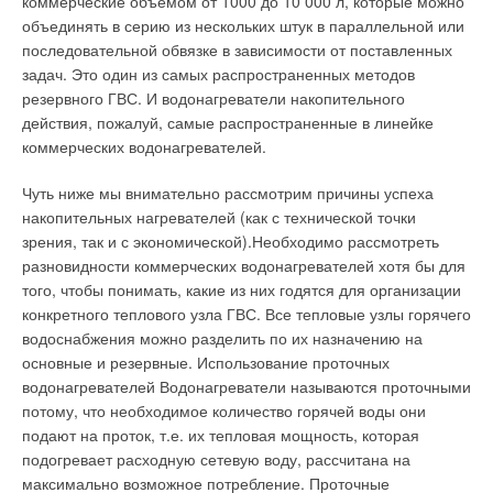
коммерческие объемом от 1000 до 10 000 л, которые можно
водяного пара в момент перехода его в жидкое состояние,
объединять в серию из нескольких штук в параллельной или
здесь гораздо больше, чем в конструкции традиционных
Наибольшее распространение получили приборы с Ду 15
последовательной обвязке в зависимости от поставленных
настенников. Это свидетельствует о сравнительно юном
мм. Минимальный паспортный расход для класса A и B — 60
задач. Это один из самых распространенных методов
возрасте отрасли, когда лишь компании с солидным
и 30 л/ч, для класса C — 15 л/ч. При расходах, меньших
резервного ГВС. И водонагреватели накопительного
капиталом могут позволить себе творческие метания.
минимального, водосчетчики работают неустойчиво. При
действия, пожалуй, самые распространенные в линейке
расходах меньше порога чувствительности (который по
коммерческих водонагревателей.
Этим же объясняется и относительная дороговизна
стандарту [4] должен составлять не более половины
нынешних конденсационных котлов. В настоящий момент
минимального расхода) счетчики вообще не фиксируют
Чуть ниже мы внимательно рассмотрим причины успеха
разработчики заняты в основном поисками путей повышения
расход.
накопительных нагревателей (как с технической точки
максимальной отопительной мощности, и уже достигли
зрения, так и с экономической).Необходимо рассмотреть
значительных успехов: уже встречаются котлы в настенном
Водосчетчики диаметром 15 мм, предлагаемые на
разновидности коммерческих водонагревателей хотя бы для
исполнении мощностью более 100 кВт.
отечественном рынке, в зависимости от производителя
того, чтобы понимать, какие из них годятся для организации
имеют в качестве порога чувствительности величину 6, 10,
конкретного теплового узла ГВС. Все тепловые узлы горячего
Несмотря на то, что в рекламных буклетах каждого
12, 15 и 30 л/ч. Таким образом, при водоразборе с расходом
водоснабжения можно разделить по их назначению на
производителя принцип работы конденсационного прибора с
меньше порога чувствительности водосчетчика жилец
основные и резервные. Использование проточных
КПД, превышающим 100 %, подробно описывается, до конца
получает «законное» право не платить за потребленную
водонагревателей Водонагреватели называются проточными
понимают его суть далеко не все. Когдато давно, на заре эры
воду, что становится одной из причин появления небаланса
потому, что необходимое количество горячей воды они
отопительных котлов, считалось, что теплоноситель может
показаний общедомового и суммы показаний квартирных
подают на проток, т.е. их тепловая мощность, которая
быть нагрет исключительно газообразными продуктами
водосчетчиков.
подогревает расходную сетевую воду, рассчитана на
сгорания, поэтому КПД рассчитывался исходя из того,
максимально возможное потребление. Проточные
насколько сильно горячий дым успел нагреть воду в