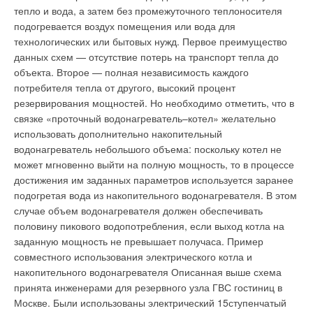
времени (при неотрегулированной арматуре сливных бачков
тепло и вода, а затем без промежуточного теплоносителя
химические соединения, в первую очередь кислоты. При
унитазов, протечках в кранах, использовании бытовых
подогревается воздух помещения или вода для
использовании конденсационной технологии они не улетают
фильтров и пр.) может быть сопоставим с общим объемом
технологических или бытовых нужд. Первое преимущество
в воздух, а стекают в специальную емкость с целью
потребления. Один счетчик с порогом чувствительности 30 л/
данных схем — отсутствие потерь на транспорт тепла до
последующей надлежащей утилизации.
ч, в таком случае, в пределе может допустить недоучет
объекта. Второе — полная независимость каждого
воды:30 л × 24 ч × 0,98 = 705 л/сутки.
потребителя тепла от другого, высокий процент
А теперь самое главное — все описанные преимущества
резервирования мощностей. Но необходимо отметить, что в
доступны лишь в случае, если конденсация вообще будет
Указанная величина утечки в 705 л отнюдь не является
связке «проточный водонагреватель–котел» желательно
происходить, иначе экономайзер выступит в роли
математической абстракцией. Например, общедомовой
использовать дополнительно накопительный
обыкновенного теплообменника. Для этого температура
прибор в 108квартирном доме в Липецке [6] показывал, что
водонагреватель небольшого объема: поскольку котел не
обратной, а лучше и подающей линии тоже, не должна
средний расход холодной воды на одного человека здесь
может мгновенно выйти на полную мощность, то в процессе
превышать примерно 55–57 °C. Обычные же радиаторы
превышает 800 л/сутки. После того, как были
достижения им заданных параметров используется заранее
рассчитаны исходя из значений 80/60 °C (как раз с целью
отремонтированы неисправные смесители и бачки унитазов,
подогретая вода из накопительного водонагревателя. В этом
предотвращения конденсатообразования).
средний расход снизился в три с половиной раза.
случае объем водонагревателя должен обеспечивать
половину пикового водопотребления, если выход котла на
Таким образом, если в традиционной отопительной системе
Такая ситуация (высокий уровень утечек воды из-за низкого
заданную мощность не превышает получаса. Пример
просто заменить котел, то никакой экономии энергоносителя,
качества сетей и водоразборной арматуры) в целом
совместного использования электрического котла и
никакого обещанного КПД не получится. В качестве решения
характерна для отечественных систем водоснабжения и на
накопительного водонагревателя Описанная выше схема
предлагается использовать радиаторы с большей
разных зданиях отличается лишь количественно. При этом
принята инженерами для резервного узла ГВС гостиниц в
поверхностью теплоотдачи (для снижения температуры
конечный потребитель воды (жилец) слабо, только косвенно
Москве. Были использованы электрический 15ступенчатый
подающей линии), максимально перейти на напольное
— через «тринадцатую квитанцию» — заинтересован в