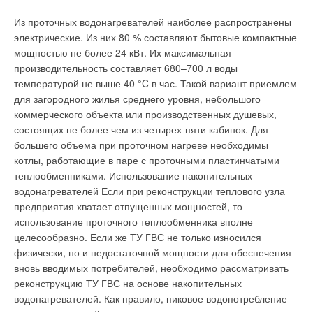
передовой настенный термоблок мощностью до 35 кВт с
Исходя из этого, резонно предположить, что указанный выше
раздельными теплообменниками (в двухконтурных моделях),
«расход утечек» не регистрируется водосчетчиками не в
Из проточных водонагревателей наиболее распространены
новейшей логикой управления и большим
узком диапазоне «от нуля до порога чувствительности», а в
электрические. Из них 80 % составляют бытовые компактные
жидкокристаллическим дисплеем.
два раза более широком диапазоне «от нуля до
мощностью не более 24 кВт. Их максимальная
минимального расхода». При этом величины
производительность составляет 680–700 л воды
регистрируемых приборами объемов суточного потребления
температурой не выше 40 °C в час. Такой вариант приемлем
воды жильцами и величины нерегистрируемых приборами
для загородного жилья среднего уровня, небольшого
объемов суточных утечек становятся сопоставимыми.
коммерческого объекта или производственных душевых,
состоящих не более чем из четырех-пяти кабинок. Для
Это наиболее вероятная причина появления описанных в
большего объема при проточном нагреве необходимы
Дизайн котлов серии Genus Premium является показателем
разных источниках информации ситуаций, когда при 100 %м
котлы, работающие в паре с проточными пластинчатыми
технологического совершенства, изысканные формы и
оснащении квартир приборами учета домовой небаланс
теплообменниками. Использование накопительных
функциональность отражают качество, долговечность и
достигает многих десятков процентов. Таким образом,
водонагревателей Если при реконструкции теплового узла
комфорт. Интеллектуальная система управления котлом
наиболее вероятной причиной возникновения небаланса
предприятия хватает отпущенных мощностей, то
позволяет ему самостоятельно устанавливать различные
между показаниями общедомового водосчетчика и суммой
использование проточного теплообменника вполне
температурные режимы, а также программировать работу
показаний квартирных водосчетчиков является не утечки за
целесообразно. Если же ТУ ГВС не только износился
котла в рамках недели (доступны режимы «отпуск»,
пределами квартир, а несоответствие реальных диапазонов
физически, но и недостаточной мощности для обеспечения
«вечеринка»; задание дневной, ночной и фиксированной
расходов водосчетчиков реальным диапазонам расходов,
вновь вводимых потребителей, необходимо рассматривать
температур и т.д.), что обеспечивает удобство для
существующих в квартирных системах водоснабжения.
реконструкцию ТУ ГВС на основе накопительных
пользователя.
водонагревателей. Как правило, пиковое водопотребление
Величина небаланса растет с увеличением срока