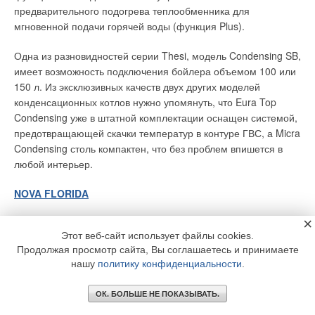
предварительного подогрева теплообменника для
мгновенной подачи горячей воды (функция Plus).
Одна из разновидностей серии Thesi, модель Condensing SB,
имеет возможность подключения бойлера объемом 100 или
150 л. Из эксклюзивных качеств двух других моделей
конденсационных котлов нужно упомянуть, что Eura Top
Condensing уже в штатной комплектации оснащен системой,
предотвращающей скачки температур в контуре ГВС, а Micra
Condensing столь компактен, что без проблем впишется в
любой интерьер.
NOVA FLORIDA
×
Настенные конденсационные котлы Pictor Condensing
Этот веб-сайт использует файлы cookies.
оснащены: первичным теплообменником из нержавеющей
Продолжая просмотр сайта, Вы соглашаетесь и принимаете
стали с термополимерным покрытием, горелкой с
нашу
политику конфиденциальности
.
полноценным принудительным смешиванием,
модуляционным газовым клапаном с постоянным
ОК. БОЛЬШЕ НЕ ПОКАЗЫВАТЬ.
газовоздушным коэффициентом и вентилятором горелки с