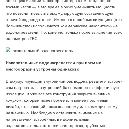
носит циклический характер с интервалом от одного до
Предусмотрены подключение устройств диспетчеризации,
эксплуатации счетчиков. Отечественная система
восьми часов — в это время можно уменьшить мощность,
управления двумя отопительными контурами и солнечным
организации учета коммунального водопотребления,
что позволит повысить аккумулирующую составляющую
коллектором. Котлы Genus Premium снабжены
состоящая из большого количества федеральных и
горячей водоподготовки. Именно в подобных ситуациях (а их
вентиляторной горелкой с предварительным смешением
региональных нормативных документов, не учитывает тот
большинство) используются коммерческие накопительные
газа и воздуха, обеспечивающей максимальную экономию и
факт, что отечественные системы водоснабжения
водонагреватели. Но, конечно, только после выяснения всех
экологическую безопасность из-за высокой эффективности
существенно отличаются от западных значительным
параметров ГВС.
сжигания топлива.
внутриквартирным объемом утечек, не регистрируемых
квартирными приборами учета. Для создания эффективной
Плавное электронное зажигание (три ступени) является
системы коммунального водоснабжения и водоучета,
причиной бесшумного включения и дальнейшей работы.
стимулирующей водосбережение, необходим ряд мер
Накопительные водонагреватели при всем их
Автоматическая задержка повторного розжига повышает
организационного и технического характера:
многообразии устроены одинаково
.
надежность и безопасность работы. Конденсационные
технологии, реализованные в этой серии котлов,
а) в сфере водоснабжения и водопотребления:
В аккумулирующий внутренний бак водонагревателя встроен
способствуют понижению влияния на окружающую
применение водоразборной и запорной арматуры с
сам нагреватель, внутренний бак помещен в эффективную
природную среду.
минимальным уровнем утечек; организация и проведение
изоляцию, и уже вся эта конструкция закрыта внешним
периодических профилактических осмотров и
кожухом, который имеет более или менее приличный
Энергосбережение и высший уровень комфорта
регулировок водоразборной и запорной арматуры;
дизайн, отвечающий промышленному или коммерческому
улучшение качества водопроводной воды и приведение
обеспечивает режим Auto. Система управления регулирует
назначению. Необходимо остановить внимание на
ее характеристик в соответствие с действующими
работу термоблока в соответствии с условиями в
нормативами;
нагревателях, встроенных в накопительный
отапливаемом помещении и на улице. Для пуска котла
б) в сфере водоучета: разработка обязательных
водонагреватель: это топливная горелка, трубчатые
достаточно нажать кнопку, в дальнейшем температура воды