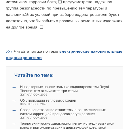
изготовлении которого производитель воплотил в жизнь
источником коррозии бака; ❏ предусмотрена надежная
несколько инновационных разработок. Котлы этой серии
группа безопасности по превышению температуры и
компактны, но имеют высокую теплопроизводительность (до
давления.Этих условий при выборе водонагревателя будет
100 кВт), которая достигается благодаря применению
достаточно, чтобы забыть о различных ремонтных издержках
технологии ALU plus при создании усовершенствованного
на долгое время. ❏
алюминиевого оребренного теплообменника.
>>>
Читайте так же по теме
электрические накопительные
водонагреватели
Данная технология предусматривает инновационную
Читайте по теме:
геометрию внутренних труб в теплообменнике котла и
особую обработку его поверхности. За счет этого
→
Инверторные накопительные водонагреватели Royal
температура отходящих газов может быть снижена до
Thermo: чем отличаются три серии
ЖУРНАЛ СОК 2026
величины, всего на несколько градусов превышающей
→
Об утилизации тепловых отходов
температуру обратной воды, тем самым обеспечивая
ЖУРНАЛ СОК 2026
→
оптимальные условия конденсации в течение всего года.
Совершенствование отопительно-вентиляционных
систем коррекцией процессов регулирования
Еще одна особенность новых котлов — система ETA plus,
ЖУРНАЛ СОК 2026
→
включающая модулируемую керамическую горелку,
Теплотехнические характеристики лучисто-конвективной
панели при эксплуатации в действующей котельной