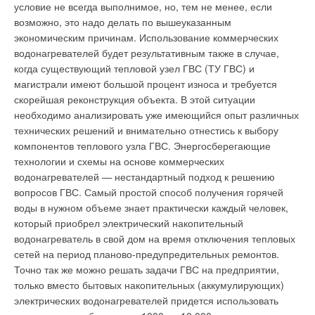
страной в этом смысле является Германия. Немцы всегда
поставщиком и потребителем воды «тринадцатой
условие не всегда выполнимое, но, тем не менее, если
славились своим умением считать деньги, и в случае с
квитанции», которая выставляется квартировладельцам раз
возможно, это надо делать по вышеуказанным
организацией систем отопления государство решило слегка
в год и компенсирует водоснабжающей организации затраты
экономическим причинам. Использование коммерческих
подтолкнуть их бережливость в нужное русло, разработав
по поставке в дом неоплаченных в течение года объемов
водонагревателей будет результативным также в случае,
«Закон об энергосбережении» (EnEV) [1], и в течение вот уже
воды. К причинам возникновения небаланса в большинстве
когда существующий тепловой узел ГВС (ТУ ГВС) и
нескольких лет постоянно внося в него поправки,
публикаций относят следующие: утечки и
магистрали имеют большой процент износа и требуется
ужесточающие нормы.
несанкционированный слив во внутридомовой сети за
скорейшая реконструкция объекта. В этой ситуации
пределами квартир; сверхнормативное потребление воды
необходимо анализировать уже имеющийся опыт различных
В общем смысле данный закон под угрозой штрафных
квартировладельцами, не установившими водосчетчики.
технических решений и внимательно отнестись к выбору
санкций запрещает тратить на отопления здания больше
компонентов теплового узла ГВС. Энергосберегающие
предписанных объемов природного газа, дизеля,
Достоверность показаний квартирных водосчетчиков
технологии и схемы на основе коммерческих
электроэнергии с обычных станций и прочих исчерпаемых
воспринимается как аксиома. Однако, водосчетчик
водонагревателей — нестандартный подход к решению
энергоносителей. Вместо этого предлагается либо
предназначен для решения конкретной задачи — измерений
вопросов ГВС. Самый простой способ получения горячей
переоснастить котельные менее ресурсозатратной техникой
объема воды, потребленной за отчетный период (месяц) при
воды в нужном объеме знает практически каждый человек,
(к которой относятся и конденсационные котлы), либо
ее расходе в паспортном диапазоне расходов. Этот
который приобрел электрический накопительный
переходить на биотопливо, солнечные батареи и «ветряки».
диапазон установлен паспортом на прибор и
водонагреватель в свой дом на время отключения тепловых
соответствующим ГОСТ [3]. На основании требований
сетей на период планово-предупредительных ремонтов.
Производителей, готовых похвастаться наличием в своем
стандарта предприятия-производители выпускают
Точно так же можно решать задачи ГВС на предприятии,
ассортименте конденсационных термоблоков, не так уж и
квартирные водосчетчики классов A, B и C (более точные
только вместо бытовых накопительных (аккумулирующих)
много. Причем разнообразие решений по материалу, форме
счетчики класса C достаточно дороги и не пользуются
электрических водонагревателей придется использовать
и расположению теплообменника, отбирающего энергию у
спросом).