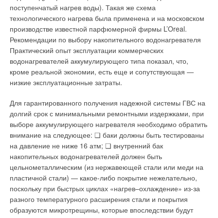
аксессуары: готовые узлы дымоходов, монтажные рамы,
поступенчатый нагрев воды). Такая же схема
фитинги и гидромодули.
технологического нагрева была применена и на московском
производстве известной парфюмерной фирмы L’Oreal.
Автоматика котлов имеет функцию самодиагностики,
Рекомендации по выбору накопительного водонагревателя
регулирует частоту повторного розжига, препятствует
Практический опыт эксплуатации коммерческих
образованию тепловой инерции в основном контуре,
водонагревателей аккумулирующего типа показал, что,
выбирает режим работы циркуляционного насоса,
кроме реальной экономии, есть еще и сопутствующая —
сигнализирует об отсутствии воды в отопительном контуре,
низкие эксплуатационные затраты.
защищает циркуляционный насос от заклинивания,
обеспечивает защиту котла от замерзания, контролирует
Для гарантированного получения надежной системы ГВС на
работу дымохода. Конденсационные котлы Biasi имеют
долгий срок с минимальными ремонтными издержками, при
низкий уровень выбросов NOX и CO. При установках в
выборе аккумулирующего нагревателя необходимо обратить
низкотемпературных системах экономия топлива до 30
внимание на следующее: ❏ баки должны быть тестированы
%.Все котлы имеют возможность подключения датчика
на давление не ниже 16 атм; ❏ внутренний бак
наружной температуры и дистанционного управления.
накопительных водонагревателей должен быть
цельнометаллическим (из нержавеющей стали или меди на
BUDERUS
пластичной стали) — какое-либо покрытие нежелательно,
поскольку при быстрых циклах «нагрев–охлаждение» из-за
Из трех серий настенных конденсационных котлов
разного температурного расширения стали и покрытия
наибольший интерес представляет Logamax plus GB162, при
образуются микротрещины, которые впоследствии будут