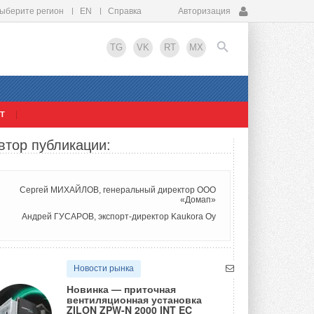
ыберите регион
EN
Справка
Авторизация
TG
VK
RT
MX
Т
EN
втор публикации:
Сергей МИХАЙЛОВ, генеральный директор ООО
«Домап»
Андрей ГУСАРОВ, экспорт-директор Kaukora Oy
Новости рынка
Новинка — приточная
вентиляционная установка
ZILON ZPW-N 2000 INT EC