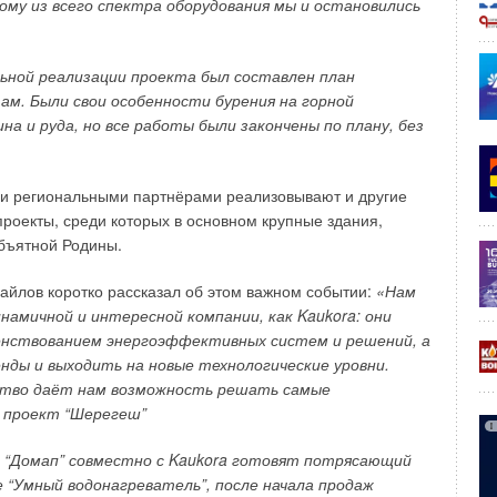
му из всего спектра оборудования мы и остановились
стену, примыкающую к остеклённому балкону, связано с
орый отдаёт в помещение теплоту с периодичностью,
льной реализации проекта был составлен план
льном теплогенераторе (например, отопительном котле).
ам. Были свои особенности бурения на горной
на и руда, но все работы были закончены по плану, без
ие ограждения при расчёте теплового баланса помещения
ми региональными партнёрами реализовывают и другие
оекты, среди которых в основном крупные здания,
объятной Родины.
йлов коротко рассказал об этом важном событии:
«Нам
ой баланс помещения приведён в табл. 1. Количество
намичной и интересной компании, как
Kaukora: они
потери теплоты через окно и балконную дверь определены
нствованием энергоэффективных систем и решений, а
 6]. В период замеров искусственное освещение в
нды и выходить на новые технологические уровни.
ыми шторами, а люди отсутствовали, что позволяет
ство даёт нам возможность решать самые
ловыделений в помещении равными нулю.
 проект “Шерегеш”
через смежные комнаты, примыкающие к исследуемому
и “Домап” совместно с Kaukora готовят потрясающий
 16 % от общей мощности отопительных приборов — в тоже
 “Умный водонагреватель”, после начала продаж
омещения не превысила величины 2 %.