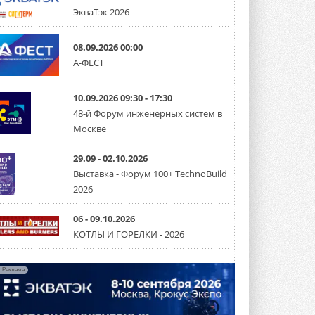
микрогенерацию в многоквартирных ...
ЭкваТэк 2026
30 ИЮЛЯ 2026
Канальные вентиляторы с ЕС-
08.09.2026 00:00
двигателями Sysimple TRS EC
А-ФЕСТ
Poti
Новинка от Системэйр —
прямоугольный канальный ...
10.09.2026 09:30 - 17:30
30 ИЮЛЯ 2026
48-й Форум инженерных систем в
Краска для окон: как выбрать
Москве
состав, который не
растрескается после первой
зимы
29.09 - 02.10.2026
Частые вопросы о краске для окон ...
Выставка - Форум 100+ TechnoBuild
30 ИЮЛЯ 2026
2026
СИЭНПИ РУС представила
новую серию консольных
06 - 09.10.2026
насосов NM
КОТЛЫ И ГОРЕЛКИ - 2026
Усовершенствованная гидравлика
помогает снизить энергопотребление ...
30 ИЮЛЯ 2026
Реклама
Группа «Теплолюкс» открыла
новую производственную
площадку