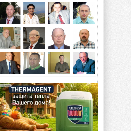
«ЦОД-2026»
Мероприятие пройдет 2-3 сентября в
отеле Radisson Slavyanskaya. Форум
посетит более двух тысяч участников ...
ВЧЕРА
Китайская Shenling представила
линейку тепловых насосов
«воздух-вода» на R290
Серия ThermaX R290 All-In-One
включает три модели ...
4 АВГУСТА 2026
Тепловые насосы в связке с
солнечной генерацией и
накопителем снижают
потребление на 60%
Исследователи из Италии установили ...
Реклама
4 АВГУСТА 2026
«РУСКЛИМАТ Fest 2026» в Уфе
собрал свыше 700 профи
климатической отрасли
Организатором выступил торгово-
производственный холдинг ...
3 АВГУСТА 2026