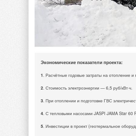
Экономические показатели проекта:
1
. Расчётные годовые затраты на отопление и 
Иными словами, для поддержания комфортной те
поквартирного отопления была вынуждена произв
2
. Стоимость электроэнергии — 6,5 руб/кВт·ч.
теплопотерь через наружные ограждения и на на
теплопотерь через смежные помещения. При это
3
. При отоплении и подготовке ГВС электриче
перепада между температурами в соседних кварти
4
. С тепловыми насосами JASPI JAMA Star 60 R
По результатам обработки данных авторами было
между смежными и исследуемым помещениями:
5
. Инвестиции в проект (геотермальное обору
t
–
t
= 24 – 15 °С [3]