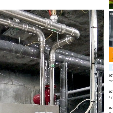
ые наружные стены — силикатный кирпич, плиты из
ажные перекрытия — железобетонные плиты; заполнение
ный стеклопакет в ПВХ-переплёте. Измерения величин
них суток. Температура наружного воздуха
t
за период
н
льтаты замеров удельного теплового потока приведены на
ь следующие значения колебаний удельных тепловых
/м
2
;
к балкону,
q
≈ -16.-4 Вт/м
2
;
огр
;
07
5.0 Вт/м
2
.
Ус
07
Пр
07