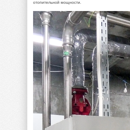
отопительной мощности.
Конструкция исследуемых ограждений: трёхслойн
минеральной ваты, облицовочный кирпич; межэт
оконного проёма и балконной двери — двухкамер
q
производились каждые 10 минут в течение од
огр
измерений колебалась в пределах 0...+2 °C. Резу
рис. 2.
Анализ полученных данных позволяет установит
потоков:
для наружной стены
q
≈ -8.-6,5 Вт
огр
для наружной стены, примыкающей 
для внутренних стен
q
≈ 1-2 Вт/м
2
огр
для межэтажных перекрытий
q
≈ -
огр