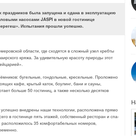
storey residential building with every apartment heating system
located in Nizhny Novgorod city, as well as the components of
the heat balance of the room for one day of the heating period.
х праздников была запущена и сдана в эксплуатацию
ловыми насосами JASPI в новой гостинице
Keywords:
climate, building envelope, every apartment heating
ерегеш». Испытания прошли успешно.
system, heat balance, heat fl ux.
плового режима помещения многоэтажного жилого
еровской области, где сходятся в сложный узел хребты
расположенного в городе Нижнем Новгороде, а также
лаирского кряжа. За удивительную красоту природы этот
помещения в течение одних суток отопительного
вейцарией».
ёмников: бугельные, гондольные, кресельные. Проложено
оящих кафе, крытый каток, боулинг, бани и сауны,
тает больше 50 гостиниц, а также несколько десятков
Н
еменной нормативной документации [1, 2] решений
и успешно внедрены наши технологии, расположена прямо
жима многоквартирных жилых домов (МЖД) является
его в гостинице пять этажей, собственный ресторан и спа-
дивидуальными теплогенераторами (газовыми котлами)
ых расположилось 35 комфортабельных номеров,
ытяжной вентиляции.
временно.