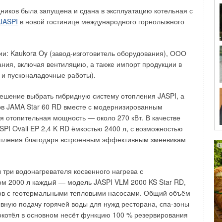
егулирования отпуска тепловой энергии и, как следствие,
дников была запущена и сдана в эксплуатацию котельная с
его воздуха
t
Одновременно жильцам предоставляется
в
JASPI
в новой гостинице международного горнолыжного
за вследствие уменьшения теплоотдачи отопительных
иях (за счёт снижения температуры внутреннего воздуха
и: Kaukora Oy (завод-изготовитель оборудования), ООО
ния, включая вентиляцию, а также импорт продукции в
 теплопотерь между смежными помещениями через
и пусконаладочные работы).
ся.
решение выбрать гибридную систему отопления JASPI, а
терь теплоты через внутренние ограждения на тепловой
ов JAMA Star 60 RD вместе с модернизированным
а авторами проведено инструментальное обследование
ая отопительная мощность — около 270 кВт. В качестве
илого дома с поквартирными системами отопления, целью
PI Ovali EP 2,4 K RD ёмкостью 2400 л, с возможностью
отока
q
[Вт/м
2
] через наружные и внутренние
огр
топления благодаря встроенным эффективным змеевикам
), с последующим определением величины теплопотерь и
 тепловом балансе помещений многоквартирного жилого
три водонагревателя косвенного нагрева с
м 2000 л каждый — модель JASPI VLM 2000 KS Star RD,
дились в помещении шестого этажа 17-этажного МЖД,
тов с геотермальными тепловыми насосами. Общий объём
омощью измерителя плотностей тепловых потоков
вную подачу горячей воды для нужд ресторана, спа-зоны
указанием точек замера плотности теплового потока
трокотёл в основном несёт функцию 100 % резервирования