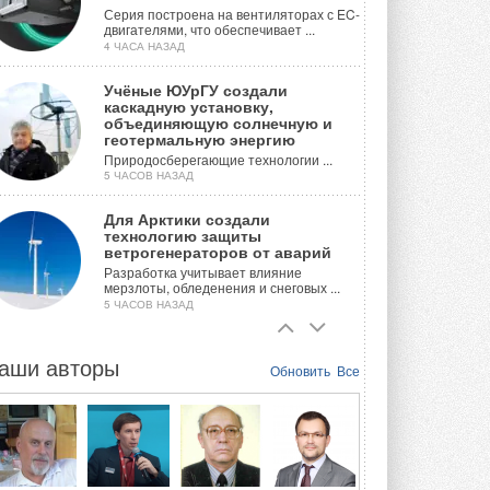
Серия построена на вентиляторах с EC-
двигателями, что обеспечивает ...
4 ЧАСА НАЗАД
Учёные ЮУрГУ создали
каскадную установку,
объединяющую солнечную и
геотермальную энергию
Природосберегающие технологии ...
5 ЧАСОВ НАЗАД
Для Арктики создали
технологию защиты
ветрогенераторов от аварий
Разработка учитывает влияние
мерзлоты, обледенения и снеговых ...
5 ЧАСОВ НАЗАД
Гибридный тепловой насос PV/T
с одним общим испарителем
аши авторы
Обновить
Все
Исследователи предложили
конструкцию двухисточникового ...
ВЧЕРА
21-й ежегодный форум