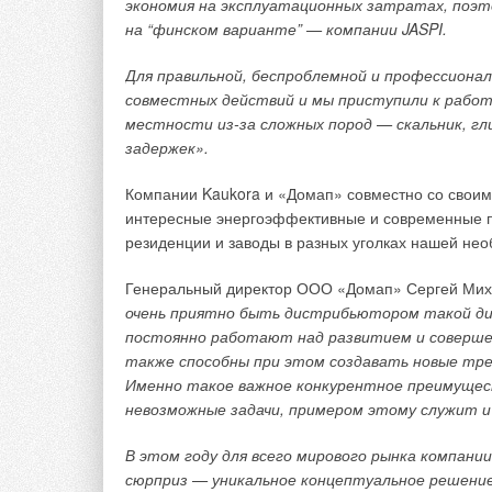
экономия на эксплуатационных затратах, поэто
на “финском варианте” — компании JASPI.
Значительное колебание теплового потока через 
установленным у данной стены конвектором, кот
Для правильной, беспроблемной и профессиона
соответствующей циклу горения газа в индивидуа
совместных действий и мы приступили к работ
местности из-за сложных пород — скальник, гли
Доля теплоперетоков через наружные и внутренн
задержек».
определяется по формуле:
Компании Kaukora и «Домап» совместно со свои
=
A
q
,
Q
(1)
огр
огр
огр
интересные энергоэффективные и современные пр
резиденции и заводы в разных уголках нашей не
где
A
— площадь ограждения, м
2
.
огр
Генеральный директор ООО «Домап» Сергей Миха
Полученный по результатам исследований теплов
очень приятно быть дистрибьютором такой ди
теплоты на нагрев инфильтрующегося воздуха и 
постоянно работают над развитием и соверше
расчётным путём по общепринятым методикам [5,
также способны при этом создавать новые тре
помещении было отключено, окна закрыты рулонн
Именно такое важное конкурентное преимуще
принять величины бытовых и биологических теп
невозможные задачи, примером этому служит и
Таким образом, доля нерасчётных теплопотерь 
В этом году для всего мирового рынка компани
помещению снизу, сверху и сбоку, составила до
сюрприз — уникальное концептуальное решение
время величина теплопритоков через смежные п