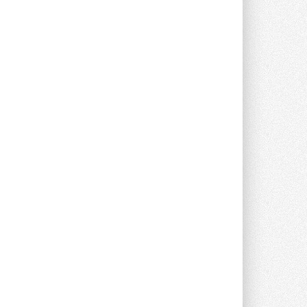
валидацию NVIDIA для ИИ-дата-
центров
Компания становится официальным
партнёром NVIDIA по системам ...
28 ИЮЛЯ 2026
В Великобритании предлагают
сделать кондиционирование
обязательным для новостроек
Либеральные демократы внесли
предложение оснащать все новые ...
1
28 ИЮЛЯ 2026
В Подмосковье запустят
производство холодильной
техники и теплообменного
оборудования
Проект реализует компания «ВЕЗА» ...
28 ИЮЛЯ 2026
Ридан объявил о старте продаж
автоматического
балансировочного клапана
Клапан APT‑R3 производится на заводе
в Лешково (Московская область) ...
27 ИЮЛЯ 2026