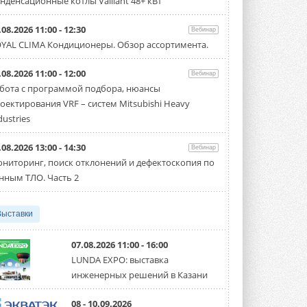
нденсационные котлы Vaillant 48+ кВт
Carrier модернизирует
.08.2026 11:00 - 12:30
Вебинар
флагманский чиллер AquaEdge
YAL CLIMA Кондиционеры. Обзор ассортимента.
19XR
Чиллер получил новую версию,
работающую на хладагенте R1234ze ...
.08.2026 11:00 - 12:00
Вебинар
31 ИЮЛЯ 2026
бота с программой подбора, нюансы
оектирования VRF – систем Mitsubishi Heavy
Mitsubishi расширяет
направление систем
dustries
охлаждения для ЦОД
Mitsubishi Electric создаёт в США новую
.08.2026 13:00 - 14:30
компанию MEHITS US Inc. ...
Вебинар
31 ИЮЛЯ 2026
ниторинг, поиск отклонений и дефектоскопия по
нным ТЛО. Часть 2
США запретили использование
иностранных инверторов
28 июля 2026 года Федеральная
Выставки
комиссия по связи США (FCC) обновила
свой специальный перечень Covered ...
31 ИЮЛЯ 2026
07.08.2026 11:00 - 16:00
LUNDA EXPO: выставка
Уже через месяц в России
инженерных решений в Казани
можно будет устанавливать
солнечные панели в МКД
С 1 сентября снимается запрет на
08 - 10.09.2026