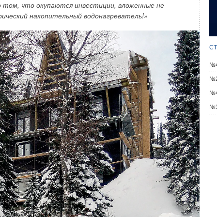
о том, что окупаются инвестиции, вложенные не
трический накопительный водонагреватель!»
СТ
№4
№2
№4
№3