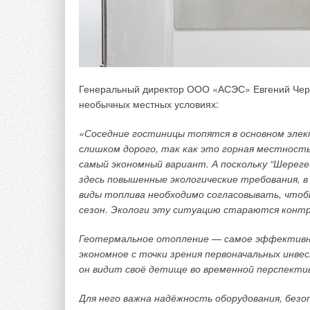
Генеральный директор ООО «АСЭС» Евгений Черн
необычных местных условиях:
«Соседние гостиницы топятся в основном эле
слишком дорого, так как это горная местность
самый экономный вариант. А поскольку “Шерег
здесь повышенные экологические требования, в
виды топлива необходимо согласовывать, чтоб
сезон. Экологи эту ситуацию стараются кон
Геотермальное отопление — самое эффективное
экономное с точки зрения первоначальных инвес
он видит своё детище во временной перспекти
Для него важна надёжность оборудования, безоп
Температура внутреннего воздуха за время изме