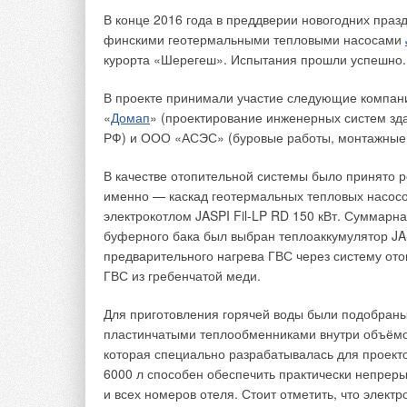
Одно из преимуществ этой схемы — возможность р
В конце 2016 года в преддверии новогодних праз
поддержания оптимальной температуры внутренн
финскими геотермальными тепловыми насосами
возможность экономии сжигаемого природного га
курорта «Шерегеш». Испытания прошли успешно.
приборов при отсутствии людей в жилых помещен
до допустимой величины
t
= +15 °C [3]).
В проекте принимали участие следующие компани
в
«
Домап
» (проектирование инженерных систем зда
При этом величина допустимых теплопритоков и
РФ) и ООО «АСЭС» (буровые работы, монтажные 
ограждения нормативно никак не регламентирует
В качестве отопительной системы было принято 
Для анализа влияния величин теплопритоков и по
именно — каскад геотермальных тепловых насос
баланс помещения многоквартирного жилого дом
электрокотлом JASPI Fil-LP RD 150 кВт. Суммарн
помещения (жилой комнаты) многоквартирного ж
буферного бака был выбран теплоаккумулятор JAS
которого было измерение удельного теплового п
предварительного нагрева ГВС через систему о
ограждающие конструкции (стены, покрытие пола
ГВС из гребенчатой меди.
теплопоступлений через ограждения и их доли в
дома
q
, Вт.
Для приготовления горячей воды были подобраны 
огр
пластинчатыми теплообменниками внутри объёмо
Измерения значений
q
через ограждения прово
огр
которая специально разрабатывалась для проек
расположенного в городе Нижнем Новгороде, с п
6000 л способен обеспечить практически непреры
«Теплограф-регистратор» [4]. План помещения с 
и всех номеров отеля. Стоит отметить, что элек
приведён на рис. 1.