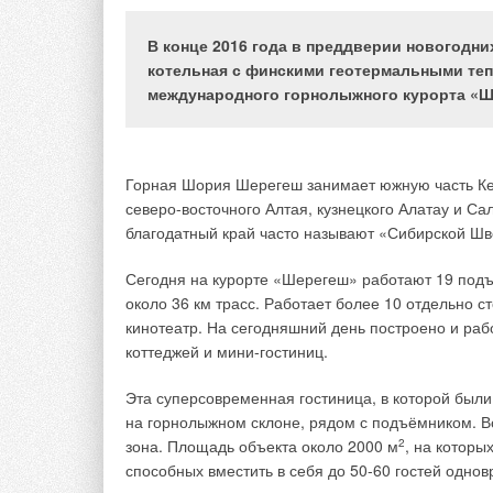
поквартирной системой отопления расположенного в
городе Нижнем Новгороде, а также составляющих
теплового баланса данного помещения в течение одних
В конце 2016 года в преддверии новогодни
суток отопительного периода.
котельная с финскими геотермальными теп
Ключевые слова:
микроклимат, ограждающие
конструкции, поквартирные системы отопления,
международного горнолыжного курорта «Ш
тепловой баланс, удельный тепловой поток.
Рассмотрены результаты исследования те
Горная Шория Шерегеш занимает южную часть Кем
дома с поквартирной системой отопления 
северо-восточного Алтая, кузнецкого Алатау и Са
составляющих теплового баланса данного 
благодатный край часто называют «Сибирской Ш
периода.
Сегодня на курорте «Шерегеш» работают 19 подъ
около 36 км трасс. Работает более 10 отдельно ст
кинотеатр. На сегодняшний день построено и рабо
Введение
коттеджей и мини-гостиниц.
Одним из распространённых и допустимых в совр
Эта суперсовременная гостиница, в которой был
поддержания требуемого воздушно-теплового ре
на горнолыжном склоне, рядом с подъёмником. Вс
устройство поквартирных систем отопления с ин
зона. Площадь объекта около 2000 м
2
, на котор
совместно с системами естественной приточно-в
способных вместить в себя до 50-60 гостей одно