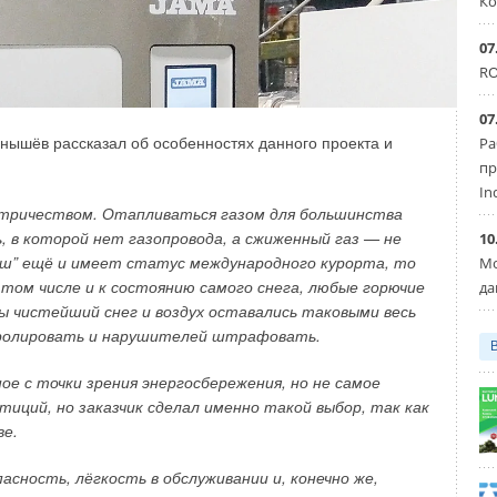
Ко
07
RO
07
ышёв рассказал об особенностях данного проекта и
Ра
пр
In
ктричеством. Отапливаться газом для большинства
, в которой нет газопровода, а сжиженный газ — не
10
еш” ещё и имеет статус международного курорта, то
Мо
 том числе и к состоянию самого снега, любые горючие
да
ы чистейший снег и воздух оставались таковыми весь
тролировать и нарушителей штрафовать.
 с точки зрения энергосбережения, но не самое
тиций, но заказчик сделал именно такой выбор, так как
ве.
асность, лёгкость в обслуживании и, конечно же,
рений колебалась в интервале
t
= +23.+24 °C.
в