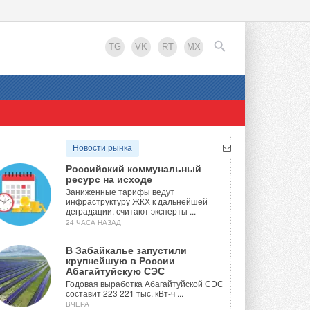
TG
VK
RT
MX
EN
Новости рынка
Российский коммунальный
ресурс на исходе
Заниженные тарифы ведут
инфраструктуру ЖКХ к дальнейшей
деградации, считают эксперты ...
24 ЧАСА НАЗАД
В Забайкалье запустили
крупнейшую в России
Абагайтуйскую СЭС
Годовая выработка Абагайтуйской СЭС
составит 223 221 тыс. кВт-ч ...
ВЧЕРА