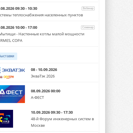
Организатором выступил торгово-
производственный холдинг ...
.08.2026 09:30 - 10:30
Вебинар
3 АВГУСТА 2026
стемы теплоснабжения населенных пунктов
«Датарк» испытал модульный
.08.2026 10:00 - 17:00
ЦОД с плотностью 54 кВт на
Семинар
стойку
 Мытищи - Настенные котлы малой мощности
Испытания прошли на собственной
RMES, COPA
производственной площадке и были ...
3 АВГУСТА 2026
Выставки
Samsung выпускает VRF-
систему DVM на R32
Линейка включает семь типоразмеров
08 - 10.09.2026
производительностью от 22,4 до 56 кВт.
ЭкваТэк 2026
Суммарная длина трубопроводов ...
3 АВГУСТА 2026
08.09.2026 00:00
«СиСофт Девелопмент» подвел
А-ФЕСТ
итоги конкурса студенческих
проектов «ТИМ-лидеры 2026»
Новый сезон конкурса «ТИМ-лидеры»
10.09.2026 09:30 - 17:30
стартует уже в сентябре 2026 года ...
3 АВГУСТА 2026
48-й Форум инженерных систем в
Москве
«Русклимат» укрепляет