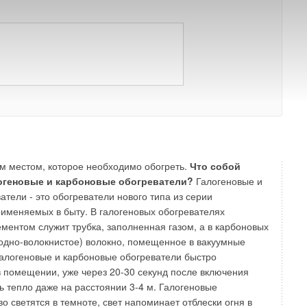
), который можно монтировать на стену, а пульт
ать на виду у малышей, или просто выбирать модель, у
е элементы, в том числе и открытого типа, спрятаны под
еткой. Существуют модели, оснащенные также
ком для защиты панели управления.
На чем основан
 длинноволновых обогревателей?
Принцип действия
и инфракрасных) обогревателей отличается от обычных
ров, к которым мы привыкли. Тепловые лучи, излучаемые
гревателя, поглощаются окружающими предметами (стены,
, от которых тепло передается воздуху. Инфракрасный
 использовать для точечного или зонального обогрева,
ем местом, которое необходимо обогреть.
Что собой
огеновые и карбоновые обогреватели?
Галогеновые и
тели - это обогреватели нового типа из серии
именяемых в быту. В галогеновых обогревателях
ментом служит трубка, заполненная газом, а в карбоновых
родно-волокнистое) волокно, помещенное в вакуумные
Галогеновые и карбоновые обогреватели быстро
в помещении, уже через 20-30 секунд после включения
ь тепло даже на расстоянии 3-4 м. Галогеновые
о светятся в темноте, свет напоминает отблески огня в