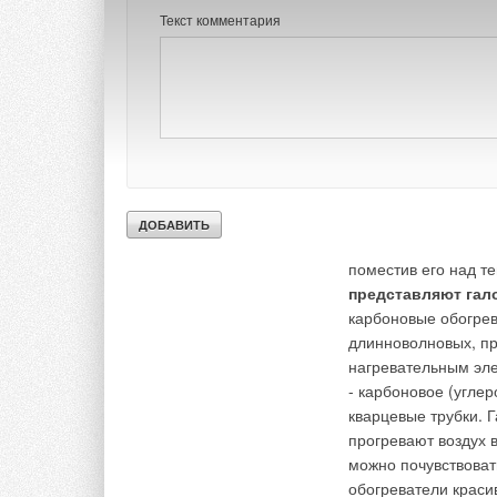
(например конвектор
Текст комментария
управления не держ
которой нагревающи
металлической реш
пластиковым колпа
принцип действия
длинноволновых (ил
отопительных прибо
с поверхности обо
пол, мебель и др.)
обогреватель можно
поместив его над т
представляют гал
карбоновые обогрева
длинноволновых, пр
нагревательным эле
- карбоновое (угле
кварцевые трубки. 
прогревают воздух 
можно почувствоват
обогреватели красив