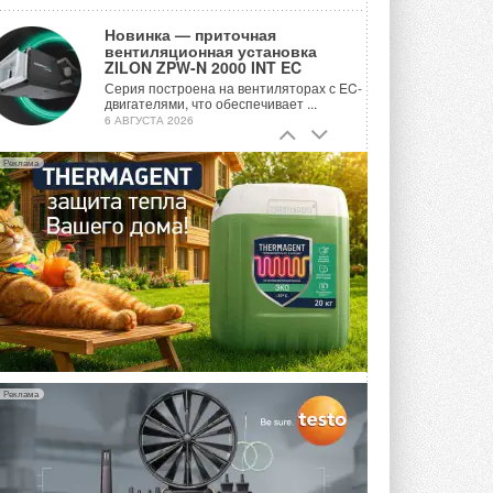
Новинка — приточная
вентиляционная установка
ZILON ZPW-N 2000 INT EC
Серия построена на вентиляторах с EC-
двигателями, что обеспечивает ...
6 АВГУСТА 2026
Учёные ЮУрГУ создали
Реклама
каскадную установку,
объединяющую солнечную и
геотермальную энергию
Природосберегающие технологии ...
6 АВГУСТА 2026
Для Арктики создали
технологию защиты
ветрогенераторов от аварий
Разработка учитывает влияние
мерзлоты, обледенения и снеговых ...
6 АВГУСТА 2026
Реклама
Гибридный тепловой насос PV/T
с одним общим испарителем
Исследователи предложили
конструкцию двухисточникового ...