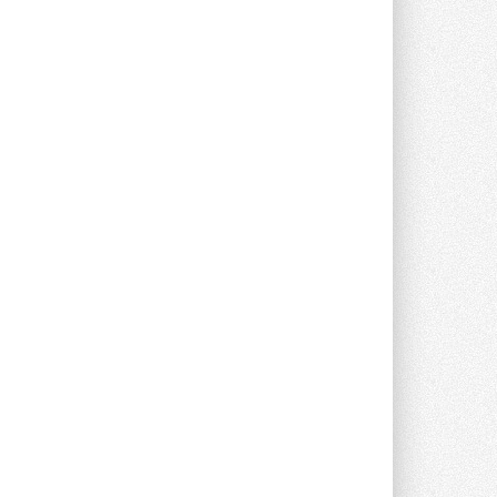
Группа «Теплолюкс» открыла
новую производственную
площадку
Открытие нового завода состоялось
сегодня в Мытищах ...
29 ИЮЛЯ 2026
Stiebel Eltron — спонсирует
международные соревнования
25 спортсменов, выступающих в
прыжках с трамплина и лыжном
двоеборье на международных ...
29 ИЮЛЯ 2026
Новый фирменный магазин
Midea открылся в Сургуте
Компания «Даичи» совместно с
партнером «Энердрим» открыла новый
фирменный магазин Midea в Сургуте ...
29 ИЮЛЯ 2026
Токио — лидер по
интенсивности использования
кондиционеров
Данные получены в ходе очередного