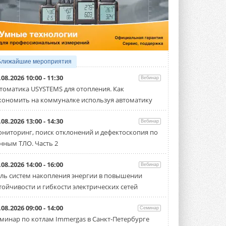
5 АВГУСТА 2026
21-й ежегодный форум
«ЦОД-2026»
Мероприятие пройдет 2-3 сентября в
отеле Radisson Slavyanskaya. Форум
посетит более двух тысяч участников ...
Ближайшие мероприятия
5 АВГУСТА 2026
.08.2026 10:00 - 11:30
Вебинар
Китайская Shenling представила
томатика USYSTEMS для отопления. Как
линейку тепловых насосов
кономить на коммуналке используя автоматику
«воздух-вода» на R290
Серия ThermaX R290 All-In-One
включает три модели ...
.08.2026 13:00 - 14:30
Вебинар
4 АВГУСТА 2026
ниторинг, поиск отклонений и дефектоскопия по
нным ТЛО. Часть 2
Тепловые насосы в связке с
солнечной генерацией и
накопителем снижают
.08.2026 14:00 - 16:00
Вебинар
потребление на 60%
ль систем накопления энергии в повышении
Исследователи из Италии установили ...
тойчивости и гибкости электрических сетей
4 АВГУСТА 2026
«РУСКЛИМАТ Fest 2026» в Уфе
.08.2026 09:00 - 14:00
Семинар
собрал свыше 700 профи
минар по котлам Immergas в Санкт-Петербурге
климатической отрасли