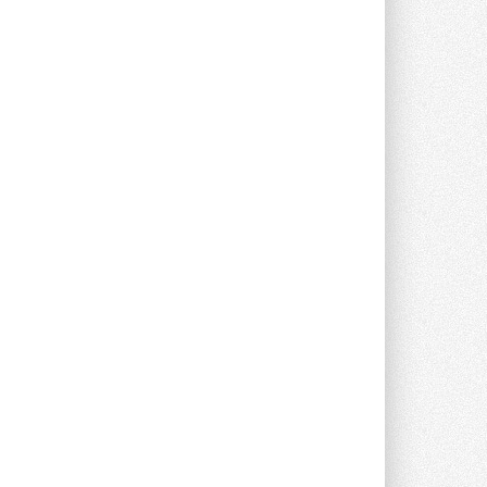
опроса Daikin о восприятии жары ...
28 ИЮЛЯ 2026
CDU производства LG прошёл
валидацию NVIDIA для ИИ-дата-
центров
Компания становится официальным
партнёром NVIDIA по системам ...
28 ИЮЛЯ 2026
В Великобритании предлагают
сделать кондиционирование
обязательным для новостроек
Либеральные демократы внесли
предложение оснащать все новые ...
1
28 ИЮЛЯ 2026
В Подмосковье запустят
производство холодильной
техники и теплообменного
оборудования
Проект реализует компания «ВЕЗА» ...
28 ИЮЛЯ 2026
Ридан объявил о старте продаж
автоматического
балансировочного клапана