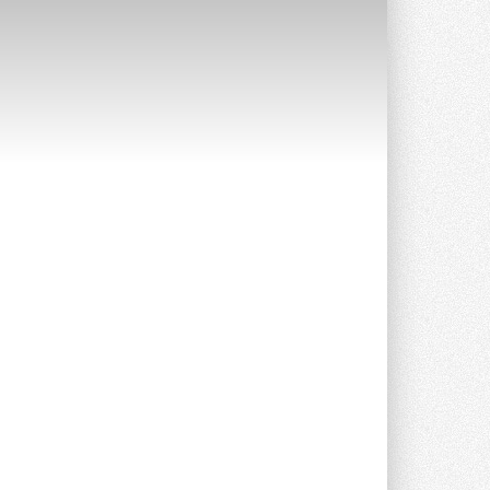
Уже через месяц в России
можно будет устанавливать
солнечные панели в МКД
С 1 сентября снимается запрет на
микрогенерацию в многоквартирных ...
30 ИЮЛЯ 2026
Канальные вентиляторы с ЕС-
двигателями Sysimple TRS EC
Poti
Новинка от Системэйр —
прямоугольный канальный ...
30 ИЮЛЯ 2026
Краска для окон: как выбрать
состав, который не
растрескается после первой
зимы
Частые вопросы о краске для окон ...
30 ИЮЛЯ 2026
СИЭНПИ РУС представила
новую серию консольных
насосов NM
Усовершенствованная гидравлика
помогает снизить энергопотребление ...
30 ИЮЛЯ 2026