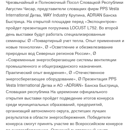
сравнению с аналогами Strusture характеризуется крайне
Чрезвычайный и Полномочный Посол Словацкой Республики
низким водопоглощением. Испытания, проведенные в
Августин Чисар, представители словацких фирм PPS Vesta
последнее время, показали: водопоглощение ХРР в 42 раза
International Детва, WAY Industry Крупина, ADRIAN Банска
меньше водопоглощения такого аналога, как
Быстрица. На открытой площадке перед «Экспоцентром»
экструдированный пенополистирол (материал, широко
пройдет презентация погрузчика LOCUST L752. Во второй
используемый сегодня в теплоизоляционных ограждающих
день выставки будут работать специализированные
конструкциях). Вследствие как собственно увлажнения, так и
семинары: Ø «Поквартирный учет тепла. Опыт применения и
замораживания-оттаивания теплоизоляция на основе
новые технологии», Ø «Осветление и обезжелезивание
Structure's XPP способна сохранять 97% своей
природных вод Северных регионов России», Ø
термоизолирующей способности (что же касается ваты EPS,
«Современные энергосберегающие системы вентиляции
то ее способность в данной области не превышает 36%).
промышленного и общегражданского назначения.
Будучи на 30% более устойчивым к различного рода
Практический опыт внедрения», Ø «Отечественное
воздействиям, чем вата EPS, Dow XPP STYROFOAM
энергосберегающее оборудование», Ø Презентация PPS
сообщает Structure дополнительную жесткость и внешнюю
Vesta International Детва и АО «ADRIAN» Банска Быстрица,
привлекательность. Гарантия качества Strusture
Словацкая республика На церемонии официального
обеспечивается патентованной системой T3-Lok System,
открытия выставки пройдет подведение итогов конкурса
разработанной специалистами компании Alcoa. Данная
среди муниципальных образований, предприятий,
система, делающая возможным уплотнение материала под
организаций автономного округа, достигших лучших
давлением, заставляет панели намертво смыкаться одна с
результатов в области энергосбережения. Победители
другой. Таким образом оказывается сопротивление ветру,
конкурса смогут принять участие во Всероссийском конкурсе
дующему со скоростью 160 км/час. Данная строительная
по энергосбережению. Окружной выставочный центр