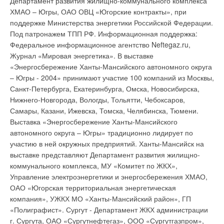
Департамент развития жилищно-коммунального комплекса
ограждающего материала. Это Structure(TM). На самом деле
Теперь же обязательной станет проверка воды на
ХМАО – Югры, ОАО ОВЦ «Югорские контракты», при
это одно из лучших предложений компании Dow в данной
бактериологическую безопасность. Кроме того, новые
поддержке Министерства энергетики Российской Федерации.
области (имеется в виду ряд STYROFOAM(R). Ряд путей,
рекомендации отличаются единым подходом к обеспечению
Под патронажем ТПП РФ. Информационная поддержка:
которыми могут следовать домовладельцы, стремясь снизить
очистки воды – от проверки источника на загрязнение
Федеральное информационное агентство Neftegaz.ru,
стоимость эксплуатации своих владений и создать
бытовыми отходами и нечистотами до регулярной смены
Журнал «Мировая энергетика». В выставке
действительно энергоэффективное жилище, включает
водопроводных фильтров. «Третье издание рекомендаций –
«Энергосбережение Ханты-Мансийского автономного округа
использование грамотной теплоизоляции. Именно
это шаг вперед в работе по обеспечению чистоты питьевой
– Югры - 2004» принимают участие 100 компаний из Москвы,
организация своего рода заграждения на пути
воды и улучшению здоровья населения, сравнимый разве
Санкт-Петербурга, Екатеринбурга, Омска, Новосибирска,
воздухообмена между интерьером и экстерьером и создает
что с введением метода хлорирования воды. Этот новый
Нижнего-Новгорода, Вологды, Тольятти, Чебоксаров,
фильтр, помогающий эффективно экономить. Будучи
подход должен стать основным при проведении очистки и
Самары, Казани, Ижевска, Томска, Челябинска, Тюмени.
грамотно смонтированной, система Structure может
контроле за качеством воды во всем мире», – говорит доктор
Выставка «Энергосбережение Ханты-Мансийского
существенно уменьшить степень утечки тепла через
Майкл Раус (Michael Rouse) президент Международной
автономного округа – Югры» традиционно лидирует по
различного рода неплотности стыков и прочие малые
ассоциации по питьевой воде.
Источник: Медновости
участию в ней окружных предприятий. Ханты-Мансийск на
отверстия наружных ограждений. Данный параметр может
выставке представляют Департамент развития жилищно-
достигнуть 25%. Результат – не только ощутимое
коммунального комплекса, МУ «Комитет по ЖКХ»,
уменьшение энерготарифа, но и более совершенный подход
Управление электроэнергетики и энергосбережения ХМАО,
к контролю интерьерного климата. Ведь работа как системы
Уведомления отключены
ОАО «Югорская территориальная энергетическая
отопления жилища в холодное время года, так и системы его
компания», УЖКХ МО «Ханты-Мансийский район», ГП
Комментарии
охлаждения в жаркий период может быть отрегулирована
«Полиграфист». Сургут - Департамент ЖКХ администрации
таким образом, что будут решаться обе немаловажные
г. Сургута, ОАО «Сургутнефтегаз», ООО «Сургутгазпром»,