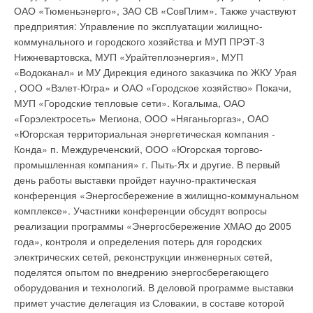
В этой теме еще нет комментариев
задачи. Даже тогда, когда конструктивная основа дома
ОАО «Тюменьэнерго», ЗАО СВ «СовПлим». Также участвуют
представляет собой деревянную пространственную раму (и
предприятия: Управление по эксплуатации жилищно-
теплопотери через наружные ограждения могут быть
коммунального и городского хозяйства и МУП ПРЭТ-3
Добавить комментарий
значительными), грамотная теплоизоляция помогает
Нижневартовска, МУП «Урайтеплоэнергия», МУП
преодолевать подобные трудности. Еще одно качество
«Водоканал» и МУ Дирекция единого заказчика по ЖКУ Урая
Ваше имя *
предлагаемого сайдинга, которое очень трудно переоценить,
, ООО «Взлет-Югра» и ОАО «Городское хозяйство» Покачи,
состоит в том, что данная конструкция наружного
МУП «Городские тепловые сети». Когалыма, ОАО
ограждения представляет собой отличную звукоизоляцию.
«Горэлектросеть» Мегиона, ООО «Няганьгоргаз», ОАО
Ваш E-mail *
Уровень как высокочастотного шума, так и шума,
«Югорская территориальная энергетическая компания -
рождающегося в результате воздействия ветровых нагрузок,
Конда» п. Междуреченский, ООО «Югорская торгово-
может быть уменьшен вдвое. Также немаловажное качество
промышленная компания» г. Пыть-Ях и другие. В первый
этого материала - это то, что его при всем желании
Текст комментария
день работы выставки пройдет научно-практическая
невозможно утопить в воде. Еще в 1942 г. Береговая охрана
конференция «Энергосбережение в жилищно-коммунальном
США использовала STYROFOAM от Dow в конструкции
комплексе». Участники конференции обсудят вопросы
спасательного плота, рассчитанного на 6 человек. Что же
реализации программы «Энергосбережение ХМАО до 2005
касается Strusture, то клеточная структура данного
года», контроля и определения потерь для городских
материала, созданного на основе XPP STYROFOAM,
электрических сетей, реконструкции инженерных сетей,
успешно сопротивляется увлажнению (которое в принципе
поделятся опытом по внедрению энергосберегающего
способно существенно подпортить как целостность, так и
оборудования и технологий. В деловой программе выставки
эффективность теплоизоляционного материала). По
примет участие делегация из Словакии, в составе которой