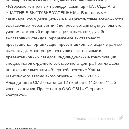
конструкция поставляется как в традиционном
«Югорские контракты» проведет семинар «КАК СДЕЛАТЬ
шестидюймовом варианте (15 см), так и в виде более
УЧАСТИЕ В ВЫСТАВКЕ УСПЕШНЫМ». В программе
широких семидюймовых (17,7 см) пластин. Наружная
семинара: коммуникационные и маркетинговые возможности
отделка сайдинга предполагает традиционный рисунок
выставочных мероприятий; вопросы организации успешного
(имитация древесных колец). Кроме того, изделия могут
участия компаний и организаций в выставке; дизайн
поставляться обширной гаммы цветов. В основе материала
выставочных стендов, оформление выставочного
более темных – формула GELOY, смолы высокого качества
пространства; организация презентационных акций в рамках
от GE Plastics. Данная добавка обеспечивает более сильную
выставки; демонстрация новейших выставочных и
сопротивляемость ультрафиолетовому воздействию, что
презентационных стендов; индивидуальные консультации
также способствует снижению изнашиваемости покрытия.
специалистов окружного выставочного центра Приглашаем
Источник: Construction Press Service
на открытие выставки «Энергосбережение Ханты-
Мансийского автономного округа – Югры - 2004».
Аккредитация СМИ состоится 12 октября с 11.30 до 11.55
часов
Источник: Пресс-центр ОАО ОВЦ «Югорские
Уведомления отключены
контракты»
Комментарии
В этой теме еще нет комментариев
Уведомления отключены