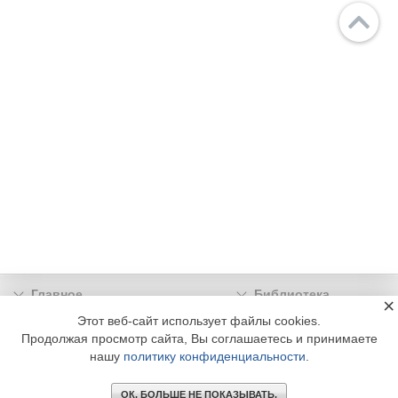
Главное
Библиотека
×
Подписка
Реклама
Этот веб-сайт использует файлы cookies.
Продолжая просмотр сайта, Вы соглашаетесь и принимаете
Информация
нашу
политику конфиденциальности
.
© 2002 - 2026 OOO Издательский дом «МЕДИА ТЕХНОЛОДЖИ» +7 (495) 665-00-
00
ОК. БОЛЬШЕ НЕ ПОКАЗЫВАТЬ.