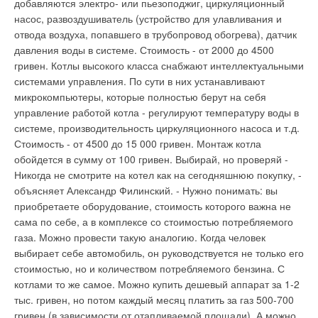
добавляются электро- или пьезоподжиг, циркуляционный
Ваш E-mail *
Ваш E-mail *
насос, развоздушиватель (устройство для улавливания и
отвода воздуха, попавшего в трубопровод обогрева), датчик
давления воды в системе. Стоимость - от 2000 до 4500
Текст комментария
Текст комментария
гривен. Котлы высокого класса снабжают интеллектуальными
системами управления. По сути в них устанавливают
микрокомпьютеры, которые полностью берут на себя
управление работой котла - регулируют температуру воды в
системе, производительность циркуляционного насоса и т.д.
Стоимость - от 4500 до 15 000 гривен. Монтаж котла
обойдется в сумму от 100 гривен. Выбирай, но проверяй -
Никогда не смотрите на котел как на сегодняшнюю покупку, -
объясняет Александр Филинский. - Нужно понимать: вы
приобретаете оборудование, стоимость которого важна не
сама по себе, а в комплексе со стоимостью потребляемого
газа. Можно провести такую аналогию. Когда человек
выбирает себе автомобиль, он руководствуется не только его
стоимостью, но и количеством потребляемого бензина. С
котлами то же самое. Можно купить дешевый аппарат за 1-2
тыс. гривен, но потом каждый месяц платить за газ 500-700
гривен (в зависимости от отапливаемой площади). А можно