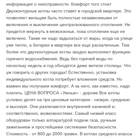
информация о неисправности. Комфорт того стоит
филиалы компании.
статус компании NOIROT, как производителя бытовой
профильных структур Правительства города, не имеющих
Двухконтурные котлы часто ставят в городской квартире. Это
электротехники высочайшего качества. Знак «Потребитель
координации и профессиональной подготовки в области
позволяет жильцам быть полностью независимыми от
рекомендует» означает, что продукция NOIROT
энергосбережения. Городу не удалось организовать четкого
включения и выключения централизованного отопления. Не
действительно соответствует жестким международным
контроля за реализацией программы, так как процессы
Уведомления отключены
придется мерзнуть в межсезонье, пока отопление еще не
требованиям в области производительности, экономичности
энергосбережения охватывали практически все отрасли
включено. Также не надо задыхаться от жары, когда на улице
и безопасности.
экономики и город мог воздействовать не на все из них.
Комментарии
уже тепло, а батареи в квартире все еще раскаленные. Тем
более что двухконтурные котлы заодно выполняют функцию
В этой теме еще нет комментариев
горячего водоснабжения. Ведь без горячей воды по
Уведомления отключены
Уведомления отключены
нескольку недель в год обходятся даже жители столицы. Что
уж говорить о других городах! Естественно, установка
Комментарии
Комментарии
Добавить комментарий
индивидуального котла потребует вложения средств. Но
взамен мы получаем комфорт. А за него, как известно, надо
Ваше имя *
В этой теме еще нет комментариев
В этой теме еще нет комментариев
платить. ЦЕНА ВОПРОСА «Умные» - дороже Все котлы
условно делят на три ценовые категории - низкую, среднюю
и высокую. Они различаются внутренней начинкой и,
Ваш E-mail *
Добавить комментарий
Добавить комментарий
соответственно, возможностями. Самый низкий класс
оборудован только аппаратурой подачи газа, ручным
Ваше имя *
Ваше имя *
зажиганием и простейшими системами безопасности.
Текст комментария
Стоимость - от 800 до 2000 гривен. В котлах среднего класса