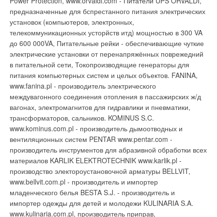
Power Protection, www.orvaldi.com - Питатели UPS ORVALDI,
счета квартиросъемщика тут же автоматически снимется
предназначенные для бспрестанного питания электрических
Комментарии
требуемая сумма за квартплату. Причем оплатить счет за
установок (компьютеров, электронных,
квартиру можно будет как с мобильного, так и с домашнего
телекоммуникационных усторйств итд) мощностью в 300 VA
В этой теме еще нет комментариев
Уведомления отключены
телефона. Аналогичный порядок оплаты станет действовать
до 600 000VA, Питательные рейки - обеспечивающие чуткие
и через Интернет, только в этом случае номер кредитки
электрические установки от перенапряжённых поврежедний
Комментарии
нужно будет ввести в специальный интерактивный бланк в
в питательной сети, Токопроизводящие генераторы для
Добавить комментарий
сайте.
Источник: по материалам "Московский комсомолец"
питания компьютерных систем и целых объектов. FANINA,
В этой теме еще нет комментариев
www.fanina.pl - производитель электрического
Ваше имя *
междувагонного соединения отопления в пассажирских ж/д
вагонах, электромагнитов для гидравлики и пневматики,
Добавить комментарий
Уведомления отключены
трансформаторов, сальников. KOMINUS S.C.
Ваш E-mail *
www.kominus.com.pl - производитель дымоотводных и
Комментарии
Ваше имя *
вентиляционных систем PENTAR www.pentar.com -
производитель инструментов для абразивной обработки всех
В этой теме еще нет комментариев
Текст комментария
материалов KARLIK ELEKTROTECHNIK www.karlik.pl -
Ваш E-mail *
производство электороустановочной арматуры BELLVIT,
www.bellvit.com.pl - производитель и импортер
Добавить комментарий
младенческого белья BESTA S.J. - производитель и
Текст комментария
импортер одежды для детей и молодежи KULINARIA S.A.
Ваше имя *
www.kulinaria.com.pl, производитель приправ,