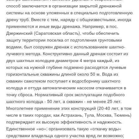
утилизации алюминиевого вторсырья, составляет не более 5
способ заключается в организации закрытой дренажной
процентов энергии, расходуемой на производство алюминия
системы на основе уложенных в специально подготовленную
из руды. Примерно 40 процентов продуктов, выпускаемых
дрену труб. Вместе с тем, наряду с общеизвестными, иногда
Guttermaster, делаются из переработанного материала.
применяются и иные виды дренажа. Например, в пос.
Дзержинский (Саратовская область), чтобы обеспечить
защиту территории поселка от подтопления грунтовыми
водами, был сооружен дренаж с использованием шахтно-
Уведомления отключены
лучевого метода. Конструктивно данный дренаж состоит из
двух шахтных колодцев диаметром 4 метра каждый, из
Комментарии
которых на нужной глубине подземно расходятся лучевые
горизонтальные скважины длиной около 50 м. Вода из
В этой теме еще нет комментариев
скважин самотеком поступает к водосборнику шахтного
колодца и оттуда автоматическим насосом откачивается в
точку сброса. Нормативный срок эксплуатации подобного
Добавить комментарий
шахтного колодца - 50 лет, а скважин - не менее 25 лет.
Многолетнее применение этих конструкций (20-40 лет, в том
Ваше имя *
числе в таких городах, как Астрахань, Тула, Москва, Тюмень)
подтверждает их высокую эффективность и надежность.
Единственное «но»: организовать такую «откачку воды»
Ваш E-mail *
средствами владельца одного участка вряд ли возможно;