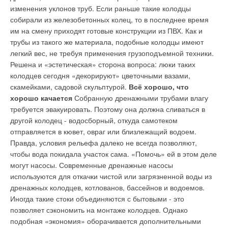
изменения уклонов труб. Если раньше такие колодцы
собирали из железобетонных колец, то в последнее время
им на смену приходят готовые конструкции из ПВХ. Как и
трубы из такого же материала, подобные колодцы имеют
легкий вес, не требуя применения грузоподъемной техники.
Решена и «эстетическая» сторона вопроса: люки таких
колодцев сегодня «декорируют» цветочными вазами,
скамейками, садовой скульптурой.
Всё хорошо, что
хорошо качается
Собранную дренажными трубами влагу
требуется эвакуировать. Поэтому она должна сливаться в
другой колодец - водосборный, откуда самотеком
отправляется в кювет, овраг или близлежащий водоем.
Правда, условия рельефа далеко не всегда позволяют,
чтобы вода покидала участок сама. «Помочь» ей в этом деле
могут насосы. Современные дренажные насосы
используются для откачки чистой или загрязненной воды из
дренажных колодцев, котлованов, бассейнов и водоемов.
Иногда такие стоки объединяются с бытовыми - это
позволяет сэкономить на монтаже колодцев. Однако
подобная «экономия» оборачивается дополнительными