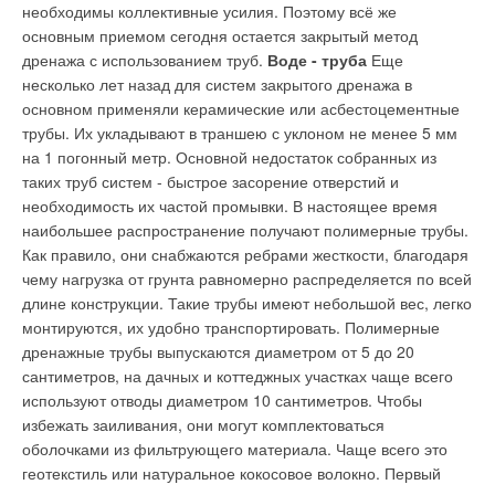
необходимы коллективные усилия. Поэтому всё же
основным приемом сегодня остается закрытый метод
Текст комментария
дренажа с использованием труб.
Воде - труба
Еще
несколько лет назад для систем закрытого дренажа в
основном применяли керамические или асбестоцементные
трубы. Их укладывают в траншею с уклоном не менее 5 мм
на 1 погонный метр. Основной недостаток собранных из
таких труб систем - быстрое засорение отверстий и
необходимость их частой промывки. В настоящее время
наибольшее распространение получают полимерные трубы.
Как правило, они снабжаются ребрами жесткости, благодаря
чему нагрузка от грунта равномерно распределяется по всей
длине конструкции. Такие трубы имеют небольшой вес, легко
монтируются, их удобно транспортировать. Полимерные
дренажные трубы выпускаются диаметром от 5 до 20
сантиметров, на дачных и коттеджных участках чаще всего
используют отводы диаметром 10 сантиметров. Чтобы
избежать заиливания, они могут комплектоваться
оболочками из фильтрующего материала. Чаще всего это
геотекстиль или натуральное кокосовое волокно. Первый