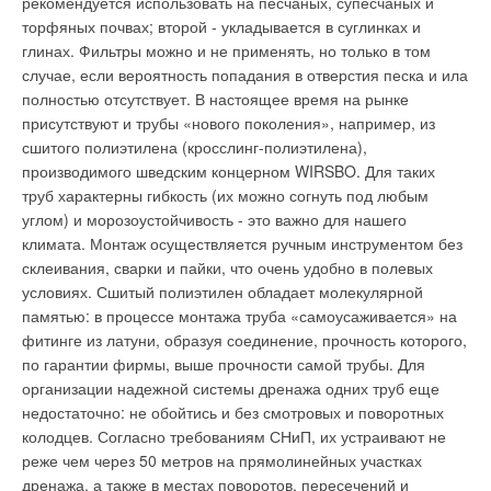
рекомендуется использовать на песчаных, супесчаных и
торфяных почвах; второй - укладывается в суглинках и
глинах. Фильтры можно и не применять, но только в том
случае, если вероятность попадания в отверстия песка и ила
полностью отсутствует. В настоящее время на рынке
присутствуют и трубы «нового поколения», например, из
сшитого полиэтилена (кросслинг-полиэтилена),
производимого шведским концерном WIRSBO. Для таких
труб характерны гибкость (их можно согнуть под любым
углом) и морозоустойчивость - это важно для нашего
климата. Монтаж осуществляется ручным инструментом без
склеивания, сварки и пайки, что очень удобно в полевых
условиях. Сшитый полиэтилен обладает молекулярной
памятью: в процессе монтажа труба «самоусаживается» на
фитинге из латуни, образуя соединение, прочность которого,
по гарантии фирмы, выше прочности самой трубы. Для
организации надежной системы дренажа одних труб еще
недостаточно: не обойтись и без смотровых и поворотных
колодцев. Согласно требованиям СНиП, их устраивают не
реже чем через 50 метров на прямолинейных участках
дренажа, а также в местах поворотов, пересечений и