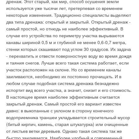
школ включает скрытые стоки и напоминает авиационные
дренаж. Этот старый, как мир, способ осушения земли
Ваше имя *
Добавить комментарий
Текст комментария
профили. Эти черты еще больше смягчают линии зданий и
используется уже тысячи лет, претерпевая со временем
подчеркивают их изогнутые фасады. Кроме того, кровля в
некоторые изменения. Традиционно специалисты выделяют
Ваше имя *
виде крыла самолета сама по себе есть средство
два типа дренажа: открытый и закрытый. Открытый дренаж -
Ваш E-mail *
устрашения особо отчаянных праздношатающихся. На
самый простой, но отнюдь не наиболее эффективный. В
строительство начальной школы Highfield Community Primary
случае его устройства по периметру участка вырываются
Ваш E-mail *
School в Сандерленде компания Guttermaster поставила
канавы шириной 0,5 м и глубиной не менее 0,6-0,7 метра,
полусферические панели авиационного профиля для
Текст комментария
стенки которых скашивают под углом 30 градусов. Их задача
карнизов, которые скрадывают впадину и подчеркивают
- перехватить и отвести поверхностную воду во время дождя
подъем в высшей степени изолированной крыши. Фактором
Текст комментария
и таяния снегов. Лучше всего такая система работает, если
же стабильности, устойчивости развития можно считать
участок расположен на склоне. Но со временем каналы
наличие у этих зданий зеленых крыш от Bauder. Здесь
заиливаются, необходимо их постоянно прочищать. И в
посажен очиток едкий, и эти посадки гасят слишком бурные
любом случае подобная система дренажа безнадежно
ливневые потоки, поглощают углерод и солнечный жар и
испортит вид всего участка, а значит, снизит и его стоимость.
помогают зданию естественно вписываться в окружающий
В настоящее время наиболее эффективным считается
ландшафт. Алюминий является материалом, избранным
закрытый дренаж. Самый простой его вариант известен
Guttermaster и для стандартных водосточных систем, и для
давно: в выкопанные с уклоном в сторону конечного
заказных продуктов. Алюминий гарантирует долгосрочную
водоприемника траншеи укладывается строительный мусор
стабильность. Помимо же долговечности и невысоких
(битый кирпич, камень, старая штукатурка) или очищенные
эксплуатационных расходов этот материал привлекателен
от листьев ветки деревьев. Однако такая система так же
легкостью переработки. Энергия, необходимая для
быстро заиливается. Наиболее удобный и современный