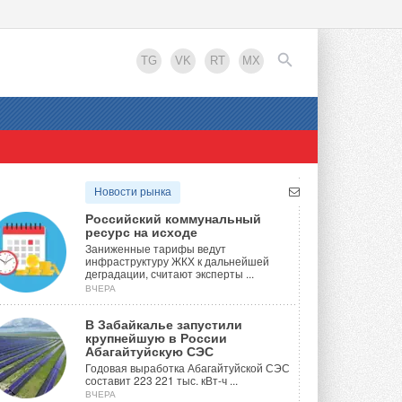
TG
VK
RT
MX
EN
Новости рынка
Российский коммунальный
ресурс на исходе
Заниженные тарифы ведут
инфраструктуру ЖКХ к дальнейшей
деградации, считают эксперты ...
ВЧЕРА
В Забайкалье запустили
крупнейшую в России
Абагайтуйскую СЭС
Годовая выработка Абагайтуйской СЭС
составит 223 221 тыс. кВт-ч ...
ВЧЕРА