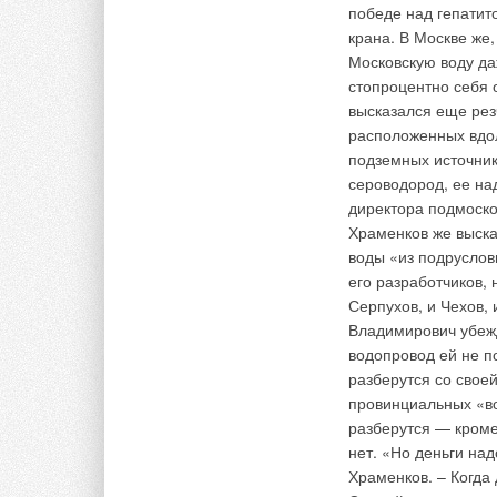
победе над гепатито
крана. В Москве же,
Московскую воду даж
стопроцентно себя 
высказался еще рез
расположенных вдол
подземных источник
сероводород, ее на
директора подмоско
Храменков же высказ
воды «из подруслов
его разработчиков, 
Серпухов, и Чехов, 
Владимирович убежд
водопровод ей не п
разберутся со свое
провинциальных «во
разберутся — кроме
нет. «Но деньги на
Храменков. – Когда 