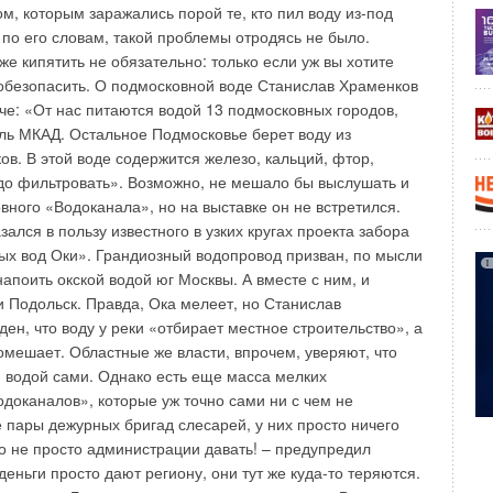
м, которым заражались порой те, кто пил воду из-под
 по его словам, такой проблемы отродясь не было.
е кипятить не обязательно: только если уж вы хотите
обезопасить. О подмосковной воде Станислав Храменков
че: «От нас питаются водой 13 подмосковных городов,
ь МКАД. Остальное Подмосковье берет воду из
ов. В этой воде содержится железо, кальций, фтор,
до фильтровать». Возможно, не мешало бы выслушать и
вного «Водоканала», но на выставке он не встретился.
ался в пользу известного в узких кругах проекта забора
ых вод Оки». Грандиозный водопровод призван, по мысли
напоить окской водой юг Москвы. А вместе с ним, и
и Подольск. Правда, Ока мелеет, но Станислав
ен, что воду у реки «отбирает местное строительство», а
омешает. Областные же власти, впрочем, уверяют, что
й водой сами. Однако есть еще масса мелких
доканалов», которые уж точно сами ни с чем не
 пары дежурных бригад слесарей, у них просто ничего
до не просто администрации давать! – предупредил
деньги просто дают региону, они тут же куда-то теряются.