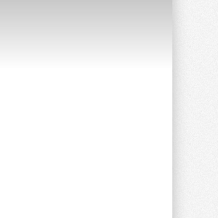
опроса Daikin о восприятии жары ...
28 ИЮЛЯ 2026
CDU производства LG прошёл
валидацию NVIDIA для ИИ-дата-
центров
Компания становится официальным
партнёром NVIDIA по системам ...
28 ИЮЛЯ 2026
В Великобритании предлагают
сделать кондиционирование
обязательным для новостроек
Либеральные демократы внесли
предложение оснащать все новые ...
1
28 ИЮЛЯ 2026
В Подмосковье запустят
производство холодильной
техники и теплообменного
оборудования
Проект реализует компания «ВЕЗА» ...
28 ИЮЛЯ 2026
Ридан объявил о старте продаж
автоматического
балансировочного клапана