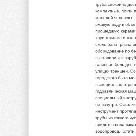
«Мосводоканала».
труба спокойно дост
компактные, почти 
молодой человек в 
Комментарии
ржавую воду в объе
Комментарии
прошедшую керамиче
В этой теме еще нет комментариев
хрустального стака
В этой теме еще нет комментариев
сколь бала грязна 
оборудование по б
Добавить комментарий
выставили как заруб
Добавить комментарий
головная боль для 
улицах траншеи. Со
Ваше имя *
Ваш E-mail *
городского быта мо
Ваше имя *
Ваш E-mail *
в специально отрыт
гидравлическая маш
Текст комментария
специальный инстру
Текст комментария
ее изнутри. Осколки
инструмент протяги
трубы из ковкого чу
придется выкапывать
водопровод. Кстати