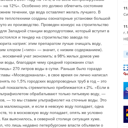
– на 12%». Особенно это должно облегчить состояние
11
жнем течении, где вода оставляет желать лучшего. В
Си
те теплотехники созданы озонаторные установки большой
уто их производство. Проведен конкурс на строительство
11
 для Западной станции водоподготовки, который вступит в
г.
Состоялся и тендер на строительство завода по
HE
лорита натрия: этим препаратом лучше очищать воду,
им хлором («гипо» — значит, с низким содержанием).
, москвичей учат экономить: в 98% жилых домов уже
ки воды, благодаря чему средний горожанин стал
 лишь» 270 литров воды в сутки. Раньше было гораздо
главы «Мосводоканала», в свое время он лично написал
енять по 1,5% городских водопроводных труб в год – это
ный показатель стремительно приближается к 2%. «Если в
льтрафиолетом обрабатывают только питьевую воду, —
в, — то мы ставим ультрафиолет на сточные воды. Это
ка маломощная, и если в невскую воду попадает, одна
тв, то в московскую воду попадает, опять же условно
. Как выяснилось, в северной столице ситуация хуже.
, что лишь недавно петербургские власти объявили о