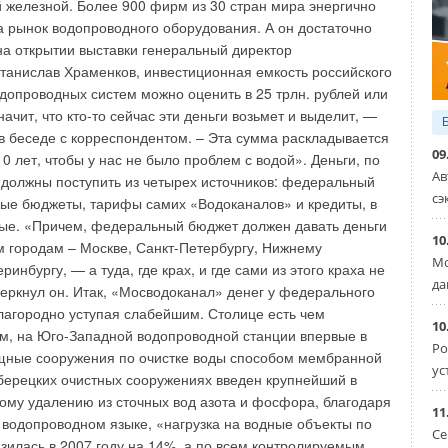
й железной. Более 900 фирм из 30 стран мира энергично
а рынок водопроводного оборудования. А он достаточно
 на открытии выставки генеральный директор
анислав Храменков, инвестиционная емкость российского
допроводных систем можно оценить в 25 трлн. рублей или
значит, что кто-то сейчас эти деньги возьмет и выделит, —
в беседе с корреспондентом. – Эта сумма раскладывается
09
10 лет, чтобы у нас не было проблем с водой». Деньги, по
Ав
должны поступить из четырех источников: федеральный
сэ
ые бюджеты, тарифы самих «Водоканалов» и кредиты, в
ые. «Причем, федеральный бюджет должен давать деньги
10
 городам – Москве, Санкт-Петербургу, Нижнему
Мо
ринбургу, — а туда, где крах, и где сами из этого краха не
да
еркнул он. Итак, «Мосводоканал» денег у федерального
благородно уступая слабейшим. Столице есть чем
10
ем, на Юго-Западной водопроводной станции впервые в
Ро
щные сооружения по очистке воды способом мембранной
ус
ерецких очистных сооружениях введен крупнейший в
кому удалению из сточных вод азота и фосфора, благодаря
11
 водопроводном языке, «нагрузка на водные объекты по
Се
зилась в 2007 году на 14%, а по всем контролируемым