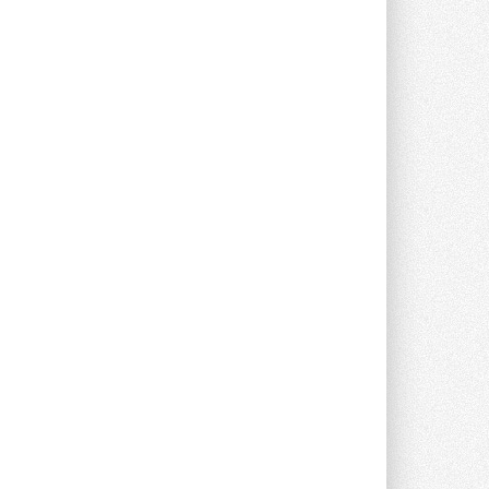
Уже через месяц в России
можно будет устанавливать
солнечные панели в МКД
С 1 сентября снимается запрет на
микрогенерацию в многоквартирных ...
30 ИЮЛЯ 2026
Канальные вентиляторы с ЕС-
двигателями Sysimple TRS EC
Poti
Новинка от Системэйр —
прямоугольный канальный ...
30 ИЮЛЯ 2026
Краска для окон: как выбрать
состав, который не
растрескается после первой
зимы
Частые вопросы о краске для окон ...
30 ИЮЛЯ 2026
СИЭНПИ РУС представила
новую серию консольных
насосов NM
Усовершенствованная гидравлика
помогает снизить энергопотребление ...
30 ИЮЛЯ 2026