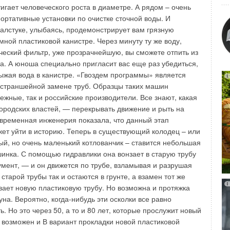
игает человеческого роста в диаметре. А рядом – очень
портативные установки по очистке сточной воды. И
галстуке, улыбаясь, продемонстрирует вам грязную
Уведомления отключены
мной пластиковой канистре. Через минуту ту же воду,
Уведомления отключены
ский фильтр, уже прозрачнейшую, вы сможете отпить из
на. А юноша специально пригласит вас еще раз убедиться,
рыжая вода в канистре. «Гвоздем программы» является
естраншейной замене труб. Образцы таких машин
ежные, так и российские производители. Все знают, какая
городских властей, — перекрывать движение и рыть на
временная инженерия показала, что данный этап
жет уйти в историю. Теперь в существующий колодец – или
ый, но очень маленький котлованчик – ставится небольшая
инка. С помощью гидравлики она вонзает в старую трубу
мент, — и он движется по трубе, взламывая и разрушая
 старой трубы так и остаются в грунте, а взамен тот же
вает новую пластиковую трубу. Но возможна и протяжка
гуна. Вероятно, когда-нибудь эти осколки все равно
. Но это через 50, а то и 80 лет, которые прослужит новый
, возможен и В вариант прокладки новой пластиковой