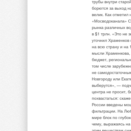
трубы внутри старо
борются за выход н
велик. Как отметил
«Мосводоканала» Ст
рынка различных во
в $1 трлн. «Это не 
уточнил Храменков 
на всю страну и на 
мысли Храменкова, 
бюджет, региональн
том числе зарубежн
не самодостаточным
Новгороду или Екате
выберутся», — подч
центра не просит, 
похвастаться: скаж
России введены мо
фильтрации. На Люб
мире блок по глубо
чему, выражаясь на
этим веществам сни