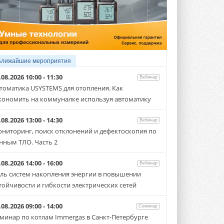
5 АВГУСТА 2026
21-й ежегодный форум
«ЦОД-2026»
Мероприятие пройдет 2-3 сентября в
отеле Radisson Slavyanskaya. Форум
посетит более двух тысяч участников ...
Ближайшие мероприятия
5 АВГУСТА 2026
.08.2026 10:00 - 11:30
Вебинар
Китайская Shenling представила
томатика USYSTEMS для отопления. Как
линейку тепловых насосов
кономить на коммуналке используя автоматику
«воздух-вода» на R290
Серия ThermaX R290 All-In-One
включает три модели ...
.08.2026 13:00 - 14:30
Вебинар
4 АВГУСТА 2026
ниторинг, поиск отклонений и дефектоскопия по
нным ТЛО. Часть 2
Тепловые насосы в связке с
солнечной генерацией и
накопителем снижают
.08.2026 14:00 - 16:00
Вебинар
потребление на 60%
ль систем накопления энергии в повышении
Исследователи из Италии установили ...
тойчивости и гибкости электрических сетей
4 АВГУСТА 2026
«РУСКЛИМАТ Fest 2026» в Уфе
.08.2026 09:00 - 14:00
Семинар
собрал свыше 700 профи
минар по котлам Immergas в Санкт-Петербурге
климатической отрасли