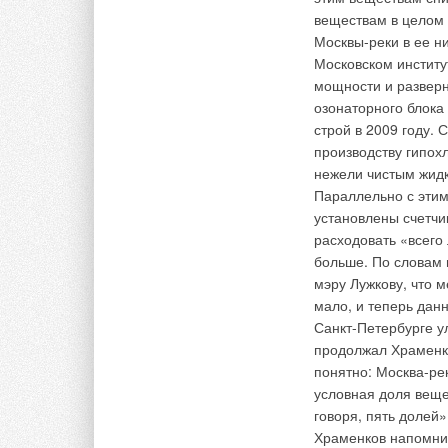
веществам в целом 
Москвы-реки в ее ни
Московском институ
мощности и разверн
озонаторного блока
строй в 2009 году. 
производству гипох
нежели чистым жидк
Параллельно с этим
установлены счетчи
расходовать «всего
больше. По словам 
мэру Лужкову, что м
мало, и теперь дан
Санкт-Петербурге у
продолжал Храменко
понятно: Москва-ре
условная доля вещес
говоря, пять долей»
Храменков напомнил