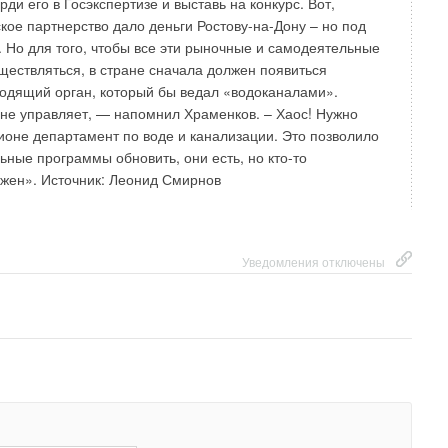
рди его в Госэкспертизе и выставь на конкурс. Вот,
кое партнерство дало деньги Ростову-на-Дону – но под
. Но для того, чтобы все эти рыночные и самодеятельные
ществляться, в стране сначала должен появиться
одящий орган, который бы ведал «водоканалами».
 не управляет, — напомнил Храменков. – Хаос! Нужно
ионе департамент по воде и канализации. Это позволило
ьные программы обновить, они есть, но кто-то
жен». Источник: Леонид Смирнов
Уведомления отключены