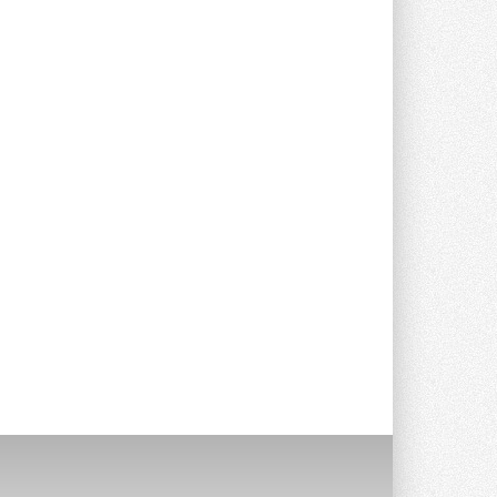
Группа «Теплолюкс» открыла
новую производственную
площадку
Открытие нового завода состоялось
сегодня в Мытищах ...
29 ИЮЛЯ 2026
Stiebel Eltron — спонсирует
международные соревнования
25 спортсменов, выступающих в
прыжках с трамплина и лыжном
двоеборье на международных ...
29 ИЮЛЯ 2026
Новый фирменный магазин
Midea открылся в Сургуте
Компания «Даичи» совместно с
партнером «Энердрим» открыла новый
фирменный магазин Midea в Сургуте ...
29 ИЮЛЯ 2026
Токио — лидер по
интенсивности использования
кондиционеров
Данные получены в ходе очередного