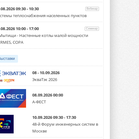
Организатором выступил торгово-
производственный холдинг ...
.08.2026 09:30 - 10:30
Вебинар
3 АВГУСТА 2026
стемы теплоснабжения населенных пунктов
«Датарк» испытал модульный
.08.2026 10:00 - 17:00
ЦОД с плотностью 54 кВт на
Семинар
стойку
 Мытищи - Настенные котлы малой мощности
Испытания прошли на собственной
RMES, COPA
производственной площадке и были ...
3 АВГУСТА 2026
Выставки
Samsung выпускает VRF-
систему DVM на R32
Линейка включает семь типоразмеров
08 - 10.09.2026
производительностью от 22,4 до 56 кВт.
ЭкваТэк 2026
Суммарная длина трубопроводов ...
3 АВГУСТА 2026
08.09.2026 00:00
«СиСофт Девелопмент» подвел
А-ФЕСТ
итоги конкурса студенческих
проектов «ТИМ-лидеры 2026»
Новый сезон конкурса «ТИМ-лидеры»
10.09.2026 09:30 - 17:30
стартует уже в сентябре 2026 года ...
3 АВГУСТА 2026
48-й Форум инженерных систем в
Москве
«Русклимат» укрепляет