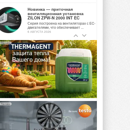
Новинка — приточная
вентиляционная установка
ZILON ZPW-N 2000 INT EC
Серия построена на вентиляторах с EC-
двигателями, что обеспечивает ...
6 АВГУСТА 2026
Учёные ЮУрГУ создали
Реклама
каскадную установку,
объединяющую солнечную и
геотермальную энергию
Природосберегающие технологии ...
6 АВГУСТА 2026
Для Арктики создали
технологию защиты
ветрогенераторов от аварий
Разработка учитывает влияние
мерзлоты, обледенения и снеговых ...
6 АВГУСТА 2026
Реклама
Гибридный тепловой насос PV/T
с одним общим испарителем
Исследователи предложили
конструкцию двухисточникового ...