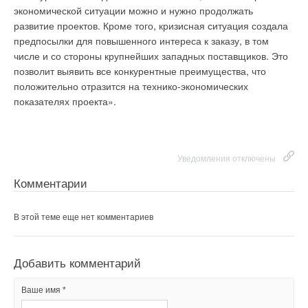
Добавить комментарий
экономической ситуации можно и нужно продолжать
Добавить комментарий
развитие проектов. Кроме того, кризисная ситуация создала
Ваше имя *
предпосылки для повышенного интереса к заказу, в том
Ваше имя *
числе и со стороны крупнейших западных поставщиков. Это
позволит выявить все конкурентные преимущества, что
Ваш E-mail *
положительно отразится на технико-экономических
Ваш E-mail *
показателях проекта».
Текст комментария
Текст комментария
Уведомления отключены
Комментарии
В этой теме еще нет комментариев
Добавить комментарий
Ваше имя *