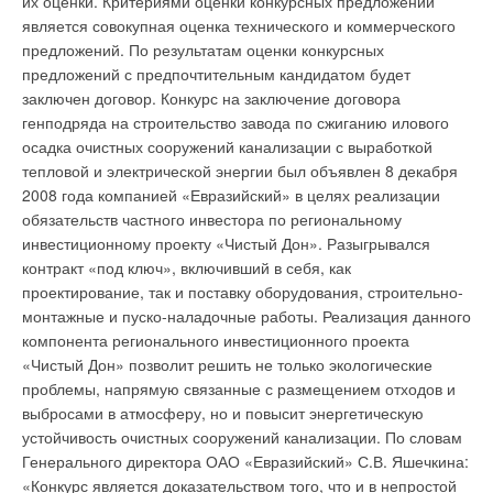
их оценки. Критериями оценки конкурсных предложений
около 180 кубометров стоков. Стоимость работ составляет
деятельности в сфере энерго- и ресурсосбережения. В
является совокупная оценка технического и коммерческого
45 млн. рублей, из которых половина – средства городского
результате областные организации, где были установлены
предложений. По результатам оценки конкурсных
бюджета. Вскоре таким же образом эта проблема будет
новые счетчики, на 15-20% сократили затраты на оплату
предложений с предпочтительным кандидатом будет
решена в соседнем микрорайоне - на улице Руднева, где в
тепла и электричества. Всего экономия от установки
заключен договор. Конкурс на заключение договора
трубопровод канализации каждый день будут отводить 145
энергосберегающего оборудования за 2007-2008 годы
генподряда на строительство завода по сжиганию илового
кубометров вредных стоков. Но это лишь часть программы
составила 15 тысяч 825 Гкал на сумму 7,7 млн рублей.
осадка очистных сооружений канализации с выработкой
по улучшению экологического состояния Хабаровска,
Председатель правительства Свердловской области Виктор
тепловой и электрической энергии был объявлен 8 декабря
принятой на 2006-2010 годы. Окончательно ликвидировать
Кокшаров поручил отраслевым министрам обратить особое
2008 года компанией «Евразийский» в целях реализации
неорганизованные стоки поможет завершение строительства
внимание на повсеместное внедрение приборов
обязательств частного инвестора по региональному
второй очереди очистных сооружений МУП «Водоканал»,
энергосбережения в учреждениях бюджетной сферы.
инвестиционному проекту «Чистый Дон». Разыгрывался
которое начнется в этом году.
контракт «под ключ», включивший в себя, как
проектирование, так и поставку оборудования, строительно-
монтажные и пуско-наладочные работы. Реализация данного
Уведомления отключены
компонента регионального инвестиционного проекта
Уведомления отключены
«Чистый Дон» позволит решить не только экологические
Комментарии
проблемы, напрямую связанные с размещением отходов и
Комментарии
выбросами в атмосферу, но и повысит энергетическую
В этой теме еще нет комментариев
устойчивость очистных сооружений канализации. По словам
В этой теме еще нет комментариев
Генерального директора ОАО «Евразийский» С.В. Яшечкина:
«Конкурс является доказательством того, что и в непростой