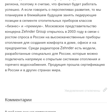
Так, в ходе совместных дискуссий были выделены
региона, поэтому я считаю, что филиал будет работать
заявлял, что масштабная газификация северных районов
следующие барьеры: 1. Административный 2. Нормативно-
успешно. А если говорить о перспективах развития, то мы
Нижегородской области может оказаться неэффективной с
правовой 3. Информационный 4. Технико-технологический
планируем в ближайшем будущем занять лидирующие
экономической точки зрения, так как там нет большого числа
5.Барьер, связанный с непониманием инвестора специфики
позиции в сегменте отопительных приборов классов
потенциальных потребителей. По мнению губернатора, в
ЖКХ 1.Административный • Отсутствие согласованности
«бизнес» и «премиум». Московское представительство
этих районах целесообразнее развивать альтернативные
между федеральными и региональными органами власти
концерна Zehnder Group открылось в 2003 году в связи с
виды энергетики.
(наличие большого числа структурных подразделений по
ростом спроса в России на высококачественные приборы
ЖКХ при каждом фед.орг.власти) • Отсутствие опыта и
отопления для создания комфорта в доме, офисе и на
необходимых знаний, связанных с разработкой
предприятии. Среди радиаторов Zehnder есть модели,
инвестиционных проектов • Отсутствие стимула к
Уведомления отключены
разработанные специально для России, которые можно
энергосбережению • Существующие нерешенные вопросы
подключать напрямую к открытым системам отопления и
Комментарии
собственности • Периодическая смена партнера -
горячего водоснабжения. Продукция прошла сертификацию
перевыборы мэра • Убыточность предприятий
в России и в других странах мира.
В этой теме еще нет комментариев
2.Нормативно-правовые барьеры • Недостаточная
проработка нормативно-правовых документов (ФЗ Об
энергосбережении носит исключительно рекомендательный
Добавить комментарий
характер) • Отсутствие подзаконных актов к законам,
Уведомления отключены
связанным с сектором ЖКХ • Отсутствие стимулов к
Комментарии
Ваше имя *
энергосбережению, так как нет четко прописанных
ограничений и лимитов энергопотребления хозяйствующими