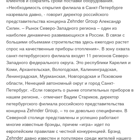
клиентов и сократить сроки поставки оборудования.
проведения конкурса выступает Министерство жилищно-
сектора» выступила П.М.Боцоха – эксперт-аналитик ICF
«Необходимость открытия филиала в Санкт-Петербурге
коммунального хозяйства Нижегородской области. В
International. Представленная презентация явилась
назревала давно, - говорит директор российского
соответствии с конкурсной документацией основной целью
результатом совместных работ ICF International и НП
представительства концерна Zehnder Group Александр
перевода котельных на древесное топливо является
«Росийское теплоснабжение» в рамках работы по проекту
Силин. – Рынок Северо-Западного региона – один из
снижение затрат на производство теплоэнергии,
««Преодоление барьеров на пути модернизации систем
наиболее динамично развивающихся в России. В связи с
использования местных видов топлива, в том числе отходов
контроля и управления теплоснабжающим сектором РФ
большими объемами строительства здесь ежегодно растет
лесозаготовки, лесопиления и деревообработки, как
посредством внедрения механизмов гибкости Киотского
спрос на качественные приборы отопления». В зону охвата
экологически чистого возобновляемого топлива для
Протокола». В настоящий момент компания ICF International
санкт-петербургского филиала входят 11 регионов Северо-
теплоснабжения муниципальных объектов и жилья
и НП «РТ» активно сотрудничают в рамках работы по
Западного федерального округа. Это республики Карелия и
населенных пунктов северных районов области. В рамках
проекту Global Opportunities Fund Правительства
Коми, Архангельская, Вологодская, Калининградская,
разработки концепции должны быть также проведены оценка
Великобритании ««Преодоление барьеров на пути
Ленинградская, Мурманская, Новгородская и Псковские
инвестиций на ее реализацию и возможного срока
модернизации систем контроля и управления
области, Ненецкий автономный округ и город Санкт-
окупаемости, сравнительный анализ существующих норм
теплоснабжающим сектором РФ посредством внедрения
Петербург. «Если говорить о рынке отопительных приборов в
расхода топлива и намечаемых концепцией с учетом
механизмов гибкости Киотского Протокола» Одной из задач
нашем регионе, - отмечает Вадим Стариков, директор
существующих транспортных систем, оценка фактических
этого проекта являлась оценка существующих барьеров на
петербургского филиала российского представительства
потерь теплоснабжения и их соответствие нормативам,
пути привлечения инвестиций в энергоэффективные проекты
концерна Zehnder Group, – то он довольно специфичен. В
заложенным в топливные режимы для теплоисточников,
сектора ЖКХ РФ. Компания ICF International совместно с НП
Северной столице представлены и успешно работают
включенных в концепцию. Результаты конкурса станут
«РТ» провели семинар, куда были приглашены
многие известные брэнды, причем «игра» идет по
известны 19 октября 2007 года. Победитель конкурса должен
представители теплоснабжающих организаций, финансовых
европейским правилам с честной конкуренцией. Брэнд
будет представить готовую концепцию 20 декабря. Как
институтов и представители федеральных органов власти.
Zehnder давно известен и популярен среди жителей нашего
сообщало ИА REGNUM, губернатор Валерий Шанцев ранее