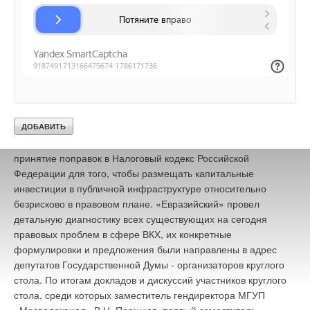
реконструкцию очистных сооружений. Необходим
продуманный комплекс мер организационного, правового,
финансово-экономического характера. Председатель Совета
директоров ОАО «Евразийский» Сергей Яшечкин
остановился на вопросах совершенствования
концессионного законодательства и отметил, что заключение
и реализация концессионных соглашений невозможны без
законодательного урегулирования вопросов
налогообложения концессионера и концедента в период
действия концессионного соглашения. Необходимо
принятие поправок в Налоговый кодекс Российской
Федерации для того, чтобы размещать капитальные
инвестиции в публичной инфраструктуре относительно
безрисково в правовом плане. «Евразийский» провел
детальную диагностику всех существующих на сегодня
правовых проблем в сфере ВКХ, их конкретные
формулировки и предложения были направлены в адрес
депутатов Государственной Думы - организаторов круглого
стола. По итогам докладов и дискуссий участников круглого
стола, среди которых заместитель гендиректора МГУП