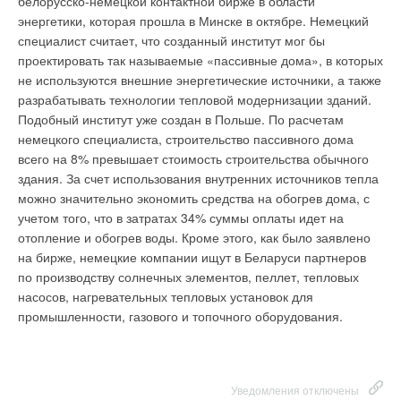
белорусско-немецкой контактной бирже в области
водоотведения. По мнению Яшечкина, с которым
небольшое наказание, то каждый следующий раз им
энергетики, которая прошла в Минске в октябре. Немецкий
согласились все участники круглого стола, единый
придется раскошелиться на $1000 с прогрессией до $10000.
специалист считает, что созданный институт мог бы
отраслевой закон должен, прежде всего, закрепить за
проектировать так называемые «пассивные дома», в которых
водоканалами статус природоохранных предприятий.
не используются внешние энергетические источники, а также
Именно водоканалы очищают бытовые и промышленные
разрабатывать технологии тепловой модернизации зданий.
стоки в пригодную воду. Он заявил, что «вопрос, связанный с
Уведомления отключены
Подобный институт уже создан в Польше. По расчетам
любой ответственностью этих предприятий в первую
немецкого специалиста, строительство пассивного дома
очередь финансовой, безусловно, надо рассматривать в
Комментарии
всего на 8% превышает стоимость строительства обычного
увязке с тем, а какие источники государство предоставляет в
здания. За счет использования внутренних источников тепла
части поверхностных вод в первую очередь, да и подземных
В этой теме еще нет комментариев
можно значительно экономить средства на обогрев дома, с
тоже. Мы знаем их качество сегодня, и не водоканалы, это
учетом того, что в затратах 34% суммы оплаты идет на
уж точно, привели к деградации этих источников. А поскольку
отопление и обогрев воды. Кроме этого, как было заявлено
они по статусу являются федеральными и мы за плату,
Добавить комментарий
на бирже, немецкие компании ищут в Беларуси партнеров
заметьте, за деньги покупаем право ими пользоваться, плата
по производству солнечных элементов, пеллет, тепловых
должна быть точно дифференцирована от состояния и
Ваше имя *
насосов, нагревательных тепловых установок для
качества этих источников». Закон должен установить единые
промышленности, газового и топочного оборудования.
требования к безопасности и качеству питьевой воды,
источникам водоснабжения, определить права и
Ваш E-mail *
обязанности предприятий водопроводно-канализационного
хозяйства и потребителей их услуг. «Сегодняшние
Уведомления отключены
противоречия в законодательстве сильно бьют по текущей