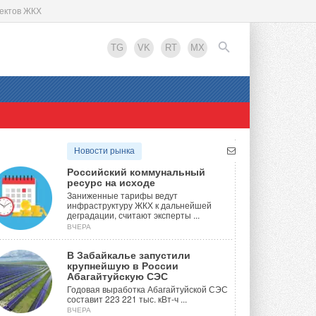
ъектов ЖКХ
TG
VK
RT
MX
EN
Новости рынка
Российский коммунальный
ресурс на исходе
Заниженные тарифы ведут
инфраструктуру ЖКХ к дальнейшей
деградации, считают эксперты ...
ВЧЕРА
В Забайкалье запустили
крупнейшую в России
Абагайтуйскую СЭС
Годовая выработка Абагайтуйской СЭС
составит 223 221 тыс. кВт-ч ...
ВЧЕРА