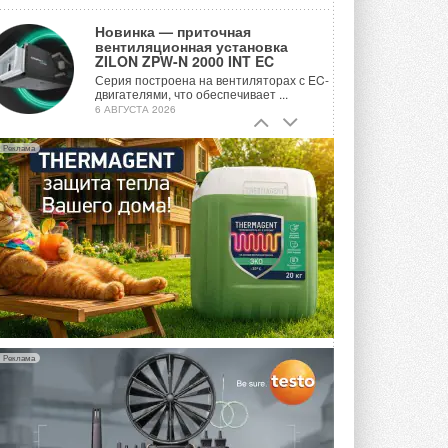
Новинка — приточная
вентиляционная установка
ZILON ZPW-N 2000 INT EC
Серия построена на вентиляторах с EC-
двигателями, что обеспечивает ...
6 АВГУСТА 2026
Учёные ЮУрГУ создали
Реклама
каскадную установку,
объединяющую солнечную и
геотермальную энергию
Природосберегающие технологии ...
6 АВГУСТА 2026
Для Арктики создали
технологию защиты
ветрогенераторов от аварий
Разработка учитывает влияние
мерзлоты, обледенения и снеговых ...
6 АВГУСТА 2026
Реклама
Гибридный тепловой насос PV/T
с одним общим испарителем
Исследователи предложили
конструкцию двухисточникового ...