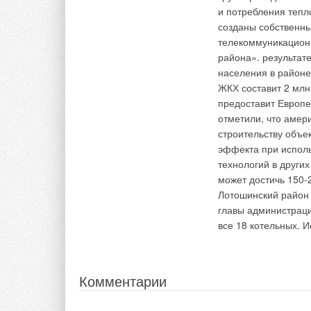
и потребления тепло
созданы собственн
Ваше имя *
Ваш E-mail *
Добавить комментарий
телекоммуникацион
района». результат
населения в районе
Ваше имя *
Ваш E-mail *
Текст комментария
ЖКХ составит 2 млн
предоставит Европе
отметили, что амер
Текст комментария
строительству объе
эффекта при испол
технологий в други
может достичь 150-
Лотошинский район 
главы администрац
все 18 котельных.
И
Комментарии