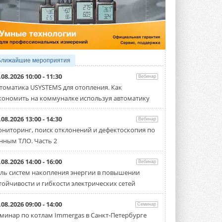
5 АВГУСТА 2026
21-й ежегодный форум
«ЦОД-2026»
Мероприятие пройдет 2-3 сентября в
отеле Radisson Slavyanskaya. Форум
посетит более двух тысяч участников ...
Ближайшие мероприятия
5 АВГУСТА 2026
.08.2026 10:00 - 11:30
Вебинар
Китайская Shenling представила
томатика USYSTEMS для отопления. Как
линейку тепловых насосов
кономить на коммуналке используя автоматику
«воздух-вода» на R290
Серия ThermaX R290 All-In-One
включает три модели ...
.08.2026 13:00 - 14:30
Вебинар
4 АВГУСТА 2026
ниторинг, поиск отклонений и дефектоскопия по
нным ТЛО. Часть 2
Тепловые насосы в связке с
солнечной генерацией и
накопителем снижают
.08.2026 14:00 - 16:00
Вебинар
потребление на 60%
ль систем накопления энергии в повышении
Исследователи из Италии установили ...
тойчивости и гибкости электрических сетей
4 АВГУСТА 2026
«РУСКЛИМАТ Fest 2026» в Уфе
.08.2026 09:00 - 14:00
Семинар
собрал свыше 700 профи
минар по котлам Immergas в Санкт-Петербурге
климатической отрасли