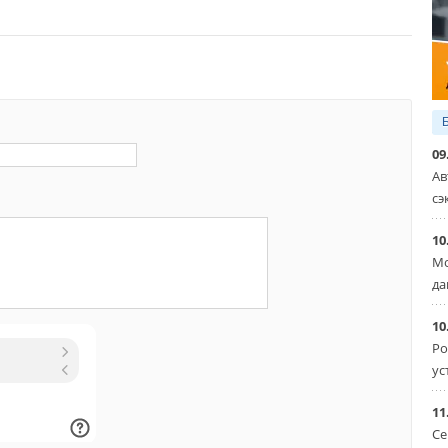
09
Ав
сэ
10
Мо
да
10
Ро
ус
11
Се