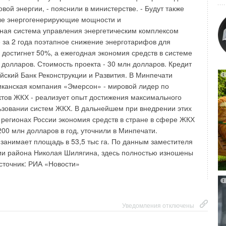
вой энергии, - пояснили в министерстве. - Будут также
ые энергогенерирующие мощности и
ная система управления энергетическим комплексом
е за 2 года поэтапное снижение энерготарифов для
 достигнет 50%, а ежегодная экономия средств в системе
 долларов. Стоимость проекта - 30 млн долларов. Кредит
йский Банк Реконструкции и Развития. В Минпечати
иканская компания «Эмерсон» - мировой лидер по
ктов ЖКХ - реализует опыт достижения максимального
ьзовании систем ЖКХ. В дальнейшем при внедрении этих
х регионах России экономия средств в стране в сфере ЖКХ
200 млн долларов в год, уточнили в Минпечати.
занимает площадь в 53,5 тыс га. По данным заместителя
ии района Николая Шилягина, здесь полностью изношены
сточник: РИА «Новости»
Уведомления отключены