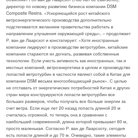
энергетических ресурсов, улучшить экологическую
директор по новому развитию бизнеса компании DSM
М производства ОАО "Монастырищенский
обстановку. Реализация целевой программы по
Composite Resins. «Ускоряющийся рост китайского
машиностроительный завод" (входит в группу компаний,
энергосбережению позволит: внедрить современные
ветроэнергетического производства дополнительно
работающих под брендом ПГ "Генерация"). Проектом
энергосберегающие технологии; контролировать количество
подстегивается желанием правительства работать в
предусмотрена возможность увеличения
и качество потребляемой энергии, создавать условия для её
направлении улучшения окружающей среды», – продолжает
производительности котельной до 10 тонн пара в час за счет
экономии; снизить затраты бюджета города и населения за
Р. ван де Лаарсхот и констатирует: «Хотя иностранные
поставки дополнительных блоков. Этот заказ является
коммунальные услуги; обеспечить экономическую
компании лидируют в производстве ветротурбин, китайские
продолжением давнего сотрудничества ПГ "Генерации" и
заинтересованность энергопотребителей в экономии
компании стараются их догнать, развивая собственные
предприятия Хабаровского края. В сентябре 2003 года ПГ
энергетических ресурсов; обеспечить улучшение
технологии. Если учесть активность как иностранных, так и
"Генерация" уже поставляла для ЗАО "Гаваньбункер"
экологической обстановки и повышение экологической
местных компаний, ветроэнергетика в целом и производство
подобную блочно-модульную котельную установку УКМ-5
безопасности в городе. Реконструкция муниципальных
лопастей ветротурбин в частности являют собой в Китае для
ПМ. В июле 2006 года в рамках реконструкции этой
котельных в рамках целевой программы предполагает
компании DSM весьма многообещающий рынок». С целью
котельной был изготовлен дополнительный блок с котлом
использование пластинчатых теплообменников (ПТО).
не отставать от энергетических потребностей Китая и других
Е-2,5-0,9 М, после чего производительность котельной
Пластинчатые теплообменники выгодно отличаются в
стран мира конструируются лопасти ветротурбин все
установки возросла до 7,5 тонн в час.
сравнении с их технологическими предшественниками –
больших размеров, чтобы получать все больше энергии за
кожухотрубными теплообменниками – по технико-
счет ветра. Если еще лет 20 назад лопасть длиной 20 м
экономическим показателям. Они позволяют: экономить или
считалась огромной, то теперь она в сравнении с
высвобождать площади; эффективно решать задачи
Уведомления отключены
наибольшей современной, длина которой превышает 60 м,
энергосбережения; компоновать и создавать блочные
просто маленькая. Согласно Р. ван де Лаарсхоту, сегодня
Комментарии
изделия (тепловые пункты, котельные); повышать
есть лопасти длиной и до 70 м. Очевидно, такие элементы