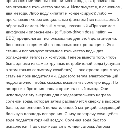
производят миллионы тонн питьевой воды, затрачивая на
голая степь и безветренные дни - большая редкость.
масштабную сервисную поддержку.
это огромное количество энергии. Используется, в основном,
Электроэнергию, которую будет давать ветряная
два метода. Либо воду кипятят и конденсируют; либо —
электростанция, Щелочков рассчитывает использовать для
прокачивают через специальные фильтры (так называемый
отопления дома, а также бани и инкубатора. В одноэтажной
обратный осмос). Новый метод, названный «Приводимое
Уведомления отключены
Куриловке двухэтажный дом Щелчковых заметен издалека.
диффузией опреснение» (diffusion-driven desalination —
Таких, как он, здесь называют Прялкиными или Кулибиными.
DDD) предполагает использование для этой цели энергии,
Комментарии
Кто-то из образованных проронил как-то: "Дон Кихот тоже с
бесполезно теряемой на тепловых электростанциях. Эти
ветром боролся". Виктор Иванов не обижается, говорит:
станции используют огромное количество воды для
В этой теме еще нет комментариев
"Некогда дом построил, из деревьев сад вырастил, теперь
охлаждения тепловых контуров. Теперь вместо того, чтобы
ветроэлектростанцию надо доделать - семейная традиция
быть одними из самых крупных потребителей воды (уступая
все-таки.
Источник: 1TV
в этом только сельскому хозяйству) — электростанции могут
Добавить комментарий
стать её производителями. Дарового тепла электростанций
недостаточно, чтобы, скажем, вскипятить солёную воду. Но
Ваше имя *
авторы изобретения нашли оригинальный выход. Они
Уведомления отключены
используют эту энергию для предварительного нагрева
солёной воды, которая затем распыляется сверху в высокой
Комментарии
Ваш E-mail *
башне, заполненной полиэтиленовой матрицей, создающей
большую площадь испарения. Снизу навстречу сочащейся
В этой теме еще нет комментариев
воде подаётся горячий воздух. Солёная вода быстро
Текст комментария
испаряется. Пар откачивается в конденсаторы. Авторы