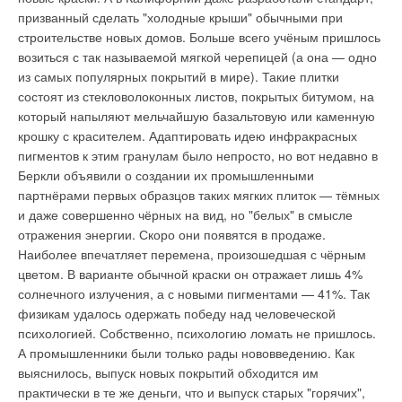
призванный сделать "холодные крыши" обычными при
строительстве новых домов. Больше всего учёным пришлось
возиться с так называемой мягкой черепицей (а она — одно
из самых популярных покрытий в мире). Такие плитки
состоят из стекловолоконных листов, покрытых битумом, на
который напыляют мельчайшую базальтовую или каменную
крошку с красителем. Адаптировать идею инфракрасных
пигментов к этим гранулам было непросто, но вот недавно в
Беркли объявили о создании их промышленными
партнёрами первых образцов таких мягких плиток — тёмных
и даже совершенно чёрных на вид, но "белых" в смысле
отражения энергии. Скоро они появятся в продаже.
Наиболее впечатляет перемена, произошедшая с чёрным
цветом. В варианте обычной краски он отражает лишь 4%
солнечного излучения, а с новыми пигментами — 41%. Так
физикам удалось одержать победу над человеческой
психологией. Собственно, психологию ломать не пришлось.
А промышленники были только рады нововведению. Как
выяснилось, выпуск новых покрытий обходится им
практически в те же деньги, что и выпуск старых "горячих",