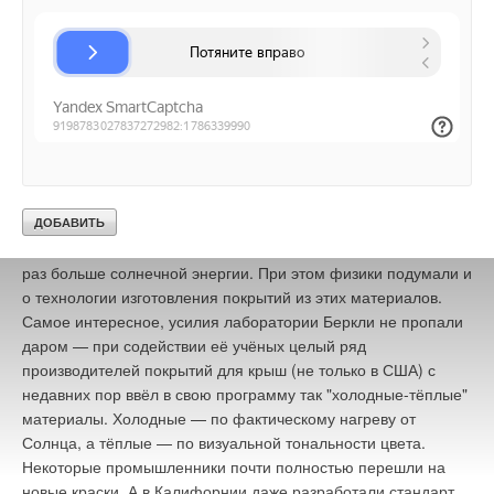
сходства с обычными "горячими" покрытиями. Учёным
пришлось перепробовать уйму сочетаний пигментов,
учитывая их влияние друг на друга, и ещё подобрать их
индивидуально к различным цветам и типам покрытий. В
лаборатории даже компьютерную программу специальную
написали, чтобы анализировать поглощение и рассеивание
излучения смесью веществ выборочно — на отдельных узких
частотах. А в результате американцы создали такие
материалы, которые, будучи внешне неотличимыми от
коричневого, тёмно-красного или зелёного, так любимыми
домовладельцами (и строителями), отражают в несколько
раз больше солнечной энергии. При этом физики подумали и
о технологии изготовления покрытий из этих материалов.
Самое интересное, усилия лаборатории Беркли не пропали
даром — при содействии её учёных целый ряд
производителей покрытий для крыш (не только в США) с
недавних пор ввёл в свою программу так "холодные-тёплые"
материалы. Холодные — по фактическому нагреву от
Солнца, а тёплые — по визуальной тональности цвета.
Некоторые промышленники почти полностью перешли на
новые краски. А в Калифорнии даже разработали стандарт,