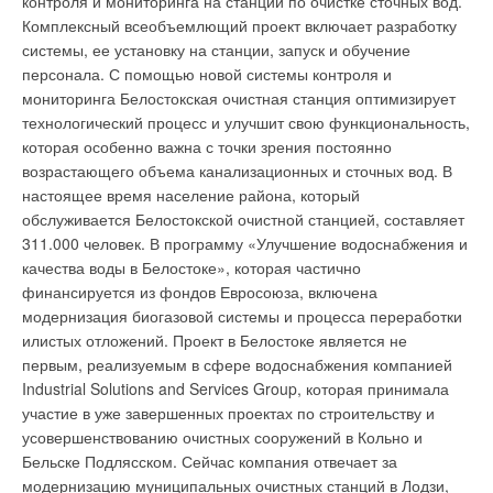
контроля и мониторинга на станции по очистке сточных вод.
кВт только в исполнении "тепловой насос". Она превосходит
гидрологию почвы. Данное сооружение будет служить в
Комплексный всеобъемлющий проект включает разработку
неинверторную серию на фреоне R410A по
качестве обучающего и выставочного центра,
системы, ее установку на станции, запуск и обучение
энергоэффективности, допустимой длине магистрали (до 80
рассказывающего об истории этих пастбищных угодий как
персонала. С помощью новой системы контроля и
м), уровню шума и способна работать в режиме "теплового
единой экосистемы. Кроме черепицы, представляющей из
мониторинга Белостокская очистная станция оптимизирует
насоса" при наружной температуре до -20°С. Кроме того, из-
себя солнечные батареи, на крыше будут трава и растения,
технологический процесс и улучшит свою функциональность,
за отсутствия функции Replace кондиционеры серии
произрастающие в данной местности. Дизайн крыши
которая особенно важна с точки зрения постоянно
Standard Inverter привлекательны по стоимости в сравнении
включает структурно изолированные панели с
возрастающего объема канализационных и сточных вод. В
с основной серией Power Inverter.
Источник: компания
коэффициентом 38, что делает их высокоэффективными.
настоящее время население района, который
Арктика
Другие особенности сооружения, связанные с окружающей
обслуживается Белостокской очистной станцией, составляет
средой – его ориентировка по местоположению восток-
311.000 человек. В программу «Улучшение водоснабжения и
запад, естественное освещение, вытесняемая пассивная
качества воды в Белостоке», которая частично
вентиляция, геотермальный нагревательный насос для
финансируется из фондов Евросоюза, включена
Уведомления отключены
обогрева и охлаждения, а также использование натуральных
модернизация биогазовой системы и процесса переработки
материалов, как, например, изготовление панельной
илистых отложений. Проект в Белостоке является не
Комментарии
обшивки из пшеничной соломы. Источник: Сonstruction Press
первым, реализуемым в сфере водоснабжения компанией
Service
Industrial Solutions and Services Group, которая принимала
В этой теме еще нет комментариев
участие в уже завершенных проектах по строительству и
усовершенствованию очистных сооружений в Кольно и
Бельске Подлясском. Сейчас компания отвечает за
Добавить комментарий
Уведомления отключены
модернизацию муниципальных очистных станций в Лодзи,