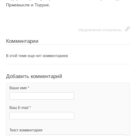
Пржемысле и Торуне.
Комментарии
Ваше имя *
В этой теме еще нет комментариев
Ваш E-mail *
Уведомления отключены
Комментарии
Добавить комментарий
Текст комментария
Ваше имя *
В этой теме еще нет комментариев
Ваш E-mail *
Добавить комментарий
Ваше имя *
Текст комментария
Ваш E-mail *
Текст комментария