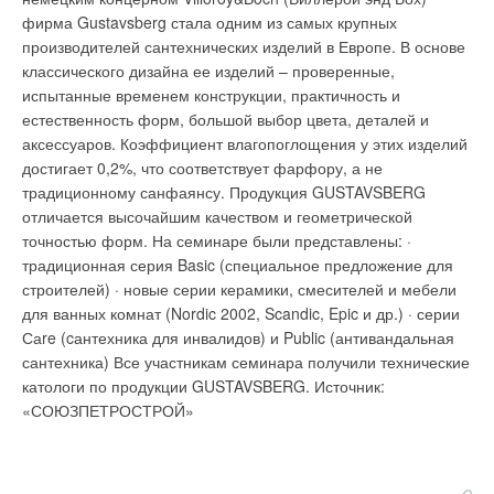
установке домофонов, ремонтных организаций и др. Доходы,
производства электроэнергии, используя естественные
фирма Gustavsberg стала одним из самых крупных
полученные от размещения такой рекламы, планируется
электрокинетические свойства жидкости, а именно –
производителей сантехнических изделий в Европе. В основе
направить на коммунальные нужды и поддержку ветеранских
свойства обычной воды из-под крана, когда она проходит
классического дизайна ее изделий – проверенные,
организаций. Аксенов особо отметил, что реклама должна
через крошечные микроканалы. Технология базируется на
испытанные временем конструкции, практичность и
выглядеть так, чтобы не затеряться в кипе разных
том, что когда стеклянный стакан заполнен водой, его стенки
естественность форм, большой выбор цвета, деталей и
объявлений, которыми забиты почтовые ящики москвичей.
приобретают небольшой электрический заряд, в то время как
аксессуаров. Коэффициент влагопоглощения у этих изделий
Источник: РИА "Новости"
вода обретает противоположный потенциал. Канадские
достигает 0,2%, что соответствует фарфору, а не
исследователи выдвинули гипотезу, что если бы вода
традиционному санфаянсу. Продукция GUSTAVSBERG
непрерывно качалась через крошечные стеклянные трубки,
отличается высочайшим качеством и геометрической
то она непрерывно бы вырабатывала электрические заряды,
точностью форм. На семинаре были представлены: ·
Уведомления отключены
которые можно было бы собирать и производить
традиционная серия Basic (специальное предложение для
электрический ток. К их восхищению, разработанная ими
Комментарии
строителей) · новые серии керамики, смесителей и мебели
пилотная минимодель такой системы оказалась в состоянии
для ванных комнат (Nordic 2002, Scandic, Epic и др.) · серии
зажечь бытовую лампочку в десятки ват. "Это открытие имеет
В этой теме еще нет комментариев
Саre (cантехника для инвалидов) и Public (антивандальная
огромное значение в плане поиска новых источников
сантехника) Все участникам семинара получили технические
энергии", говорит Костиук. "Данная система может
катологи по продукции GUSTAVSBERG.
Источник:
эффективно конкурировать с ветряными и солнечными
Добавить комментарий
«СОЮЗПЕТРОСТРОЙ»
электростанциями, хотя и будет нуждаться в огромных
массах воды, чтобы обрести мощность, которую можно
Ваше имя *
эксплуатировать на промышленном уровне.
“Углеводородное топливо скоро закончится и любые новые