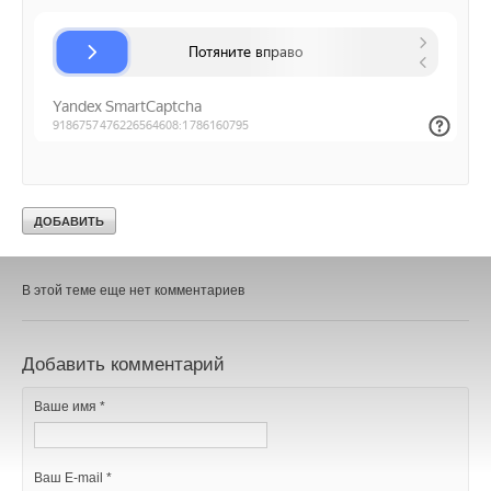
предсказывают. Более целесообразным было бы просто
установить турбины внутри труб, где вода идет под большим
давлением, но даже это стоит под большим вопросом
окупаемости. А пока наши трубы еще долго будут гонять
воду вхолостую.
Источник: SciTecLibrary
Уведомления отключены
Комментарии
В этой теме еще нет комментариев
Добавить комментарий
Ваше имя *
Ваш E-mail *