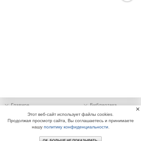
Главное
Библиотека
×
Подписка
Реклама
Этот веб-сайт использует файлы cookies.
Продолжая просмотр сайта, Вы соглашаетесь и принимаете
Информация
нашу
политику конфиденциальности
.
© 2002 - 2026 OOO Издательский дом «МЕДИА ТЕХНОЛОДЖИ» +7 (495) 665-00-
00
ОК. БОЛЬШЕ НЕ ПОКАЗЫВАТЬ.