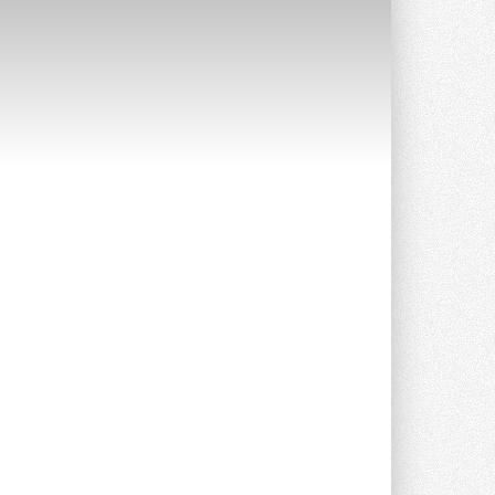
Краска для окон: как выбрать
состав, который не
растрескается после первой
зимы
Частые вопросы о краске для окон ...
30 ИЮЛЯ 2026
СИЭНПИ РУС представила
новую серию консольных
насосов NM
Усовершенствованная гидравлика
помогает снизить энергопотребление ...
30 ИЮЛЯ 2026
Группа «Теплолюкс» открыла
новую производственную
площадку
Открытие нового завода состоялось
сегодня в Мытищах ...
29 ИЮЛЯ 2026
Stiebel Eltron — спонсирует
международные соревнования
25 спортсменов, выступающих в
прыжках с трамплина и лыжном
двоеборье на международных ...
29 ИЮЛЯ 2026