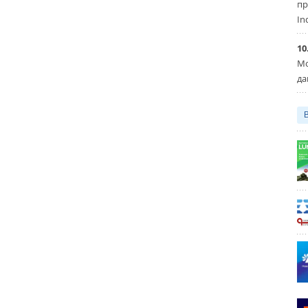
пр
In
10
Мо
да