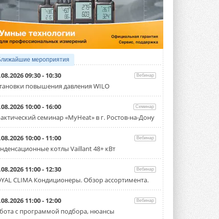
4 АВГУСТА 2026
Тепловые насосы в связке с
солнечной генерацией и
накопителем снижают
потребление на 60%
Исследователи из Италии установили ...
Ближайшие мероприятия
4 АВГУСТА 2026
.08.2026 09:30 - 10:30
Вебинар
«РУСКЛИМАТ Fest 2026» в Уфе
тановки повышения давления WILO
собрал свыше 700 профи
климатической отрасли
.08.2026 10:00 - 16:00
Семинар
Организатором выступил торгово-
производственный холдинг ...
актический семинар «MyHeat» в г. Ростов-на-Дону
3 АВГУСТА 2026
.08.2026 10:00 - 11:00
Вебинар
«Датарк» испытал модульный
нденсационные котлы Vaillant 48+ кВт
ЦОД с плотностью 54 кВт на
стойку
Испытания прошли на собственной
.08.2026 11:00 - 12:30
Вебинар
производственной площадке и были ...
YAL CLIMA Кондиционеры. Обзор ассортимента.
3 АВГУСТА 2026
Samsung выпускает VRF-
.08.2026 11:00 - 12:00
Вебинар
систему DVM на R32
бота с программой подбора, нюансы
Линейка включает семь типоразмеров