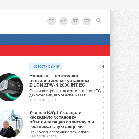
TG
VK
RT
MX
EN
Новости рынка
Новинка — приточная
вентиляционная установка
ZILON ZPW-N 2000 INT EC
Серия построена на вентиляторах с EC-
двигателями, что обеспечивает ...
12 ЧАСОВ НАЗАД
Учёные ЮУрГУ создали
каскадную установку,
объединяющую солнечную и
геотермальную энергию
Природосберегающие технологии ...
13 ЧАСОВ НАЗАД