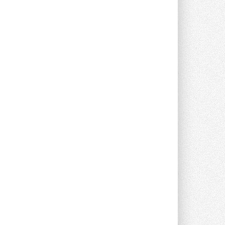
предложение оснащать все новые ...
1
28 ИЮЛЯ 2026
В Подмосковье запустят
производство холодильной
техники и теплообменного
оборудования
Проект реализует компания «ВЕЗА» ...
28 ИЮЛЯ 2026
Ридан объявил о старте продаж
автоматического
балансировочного клапана
Клапан APT‑R3 производится на заводе
в Лешково (Московская область) ...
27 ИЮЛЯ 2026
Шумоглушители собственного
производства от компании
TURKOV
Новая линейка пластинчатых
прямоугольных шумоглушителей ...
27 ИЮЛЯ 2026
Aquatherm Almaty 2026:
ключевая платформа для
развития инженерных систем