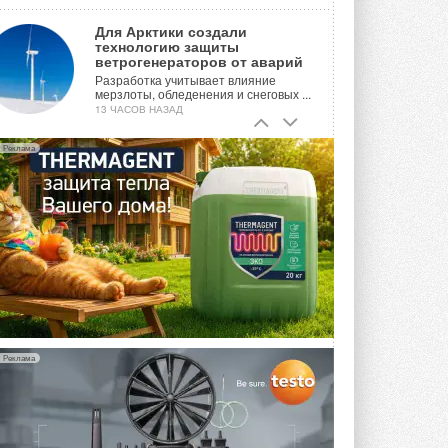
Для Арктики создали
технологию защиты
ветрогенераторов от аварий
Разработка учитывает влияние
мерзлоты, обледенения и снеговых ...
13 ЧАСОВ НАЗАД
Гибридный тепловой насос PV/T
Реклама
с одним общим испарителем
Исследователи предложили
конструкцию двухисточникового ...
ВЧЕРА
21-й ежегодный форум
«ЦОД-2026»
Мероприятие пройдет 2-3 сентября в
отеле Radisson Slavyanskaya. Форум
посетит более двух тысяч участников ...
ВЧЕРА
Реклама
Китайская Shenling представила
линейку тепловых насосов
«воздух-вода» на R290
Серия ThermaX R290 All-In-One
включает три модели ...