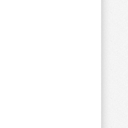
Новый фирменный магазин
Midea открылся в Сургуте
Компания «Даичи» совместно с
партнером «Энердрим» открыла новый
фирменный магазин Midea в Сургуте ...
29 ИЮЛЯ 2026
Токио — лидер по
интенсивности использования
кондиционеров
Данные получены в ходе очередного
опроса Daikin о восприятии жары ...
28 ИЮЛЯ 2026
CDU производства LG прошёл
валидацию NVIDIA для ИИ-дата-
центров
Компания становится официальным
партнёром NVIDIA по системам ...
28 ИЮЛЯ 2026
В Великобритании предлагают
сделать кондиционирование
обязательным для новостроек
Либеральные демократы внесли