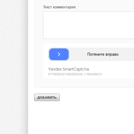
выступили представ
исполнительного ди
Текст комментария
Текст комментария
энергетического ра
по решениям и техн
Великанов, Началь
Ольга Алаева, Рук
систем, ВНИПИ эне
сотрудник НТЦ «Ком
Советник по развит
Сериков, Директор 
руководитель проек
Комментарии
В этой теме еще нет комментариев
Добавить комментарий