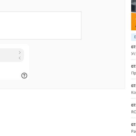
ители следующих компаний: Ирина Язвина, Заместитель
ректора Международного центра устойчивого
звития (под эгидой ЮНЕСКО) Дамир Резванов, менеджер
ологиям для энергетического сектора, IBM Андрей
ник управления сервис-контактми,TESCOM, ГК ОПТИМА
оводитель направления информационно-аналитических
ргопром (Ростепло) Александр Фаенсон, ведущий научный
07
пас», консультант Роскоммунэнерго Аркадий Уринцов,
Ус
ию, профессор, доктор экономических наук, Тансис Сергей
департамента бизнес-решений, R-Style Вадим Потрашков,
07
та B2B-Energo
Пр
07
Ко
Уведомления отключены
07
RO
07
Ра