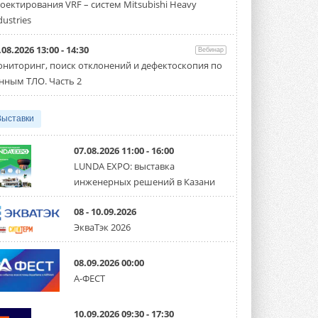
оектирования VRF – систем Mitsubishi Heavy
производительностью от 22,4 до 56 кВт.
Суммарная длина трубопроводов ...
dustries
3 АВГУСТА 2026
.08.2026 13:00 - 14:30
Вебинар
«СиСофт Девелопмент» подвел
ниторинг, поиск отклонений и дефектоскопия по
итоги конкурса студенческих
проектов «ТИМ-лидеры 2026»
нным ТЛО. Часть 2
Новый сезон конкурса «ТИМ-лидеры»
стартует уже в сентябре 2026 года ...
3 АВГУСТА 2026
Выставки
«Русклимат» укрепляет
партнёрство за Уралом
07.08.2026 11:00 - 16:00
Президент Омского землячества в
LUNDA EXPO: выставка
Москве Михаил Тимошенко посетил
инженерных решений в Казани
Омск с трёхдневным рабочим визитом ...
31 ИЮЛЯ 2026
08 - 10.09.2026
Carrier модернизирует
ЭкваТэк 2026
флагманский чиллер AquaEdge
19XR
Чиллер получил новую версию,
08.09.2026 00:00
работающую на хладагенте R1234ze ...
А-ФЕСТ
31 ИЮЛЯ 2026
Mitsubishi расширяет
10.09.2026 09:30 - 17:30