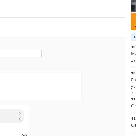
10
Мо
да
10
Ро
ус
11
Се
11
Си