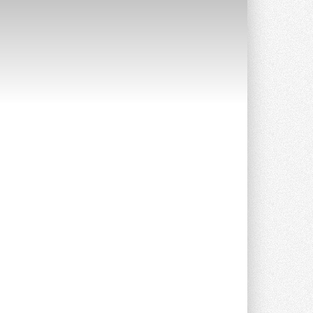
Краска для окон: как выбрать
состав, который не
растрескается после первой
зимы
Частые вопросы о краске для окон ...
30 ИЮЛЯ 2026
СИЭНПИ РУС представила
новую серию консольных
насосов NM
Усовершенствованная гидравлика
помогает снизить энергопотребление ...
30 ИЮЛЯ 2026
Группа «Теплолюкс» открыла
новую производственную
площадку
Открытие нового завода состоялось
сегодня в Мытищах ...
29 ИЮЛЯ 2026
Stiebel Eltron — спонсирует
международные соревнования
25 спортсменов, выступающих в
прыжках с трамплина и лыжном
двоеборье на международных ...
29 ИЮЛЯ 2026