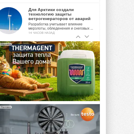
Для Арктики создали
технологию защиты
ветрогенераторов от аварий
Разработка учитывает влияние
мерзлоты, обледенения и снеговых ...
14 ЧАСОВ НАЗАД
Гибридный тепловой насос PV/T
Реклама
с одним общим испарителем
Исследователи предложили
конструкцию двухисточникового ...
ВЧЕРА
21-й ежегодный форум
«ЦОД-2026»
Мероприятие пройдет 2-3 сентября в
отеле Radisson Slavyanskaya. Форум
посетит более двух тысяч участников ...
ВЧЕРА
Реклама
Китайская Shenling представила
линейку тепловых насосов
«воздух-вода» на R290
Серия ThermaX R290 All-In-One
включает три модели ...