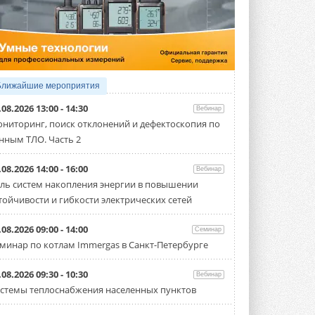
4 АВГУСТА 2026
Тепловые насосы в связке с
солнечной генерацией и
накопителем снижают
потребление на 60%
Исследователи из Италии установили ...
Ближайшие мероприятия
4 АВГУСТА 2026
.08.2026 13:00 - 14:30
Вебинар
«РУСКЛИМАТ Fest 2026» в Уфе
ниторинг, поиск отклонений и дефектоскопия по
собрал свыше 700 профи
нным ТЛО. Часть 2
климатической отрасли
Организатором выступил торгово-
производственный холдинг ...
.08.2026 14:00 - 16:00
Вебинар
3 АВГУСТА 2026
ль систем накопления энергии в повышении
тойчивости и гибкости электрических сетей
«Датарк» испытал модульный
ЦОД с плотностью 54 кВт на
стойку
.08.2026 09:00 - 14:00
Семинар
Испытания прошли на собственной
минар по котлам Immergas в Санкт-Петербурге
производственной площадке и были ...
3 АВГУСТА 2026
.08.2026 09:30 - 10:30
Вебинар
Samsung выпускает VRF-
стемы теплоснабжения населенных пунктов
систему DVM на R32
Линейка включает семь типоразмеров