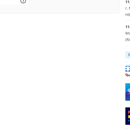
11
г.
HE
11
Мо
(R