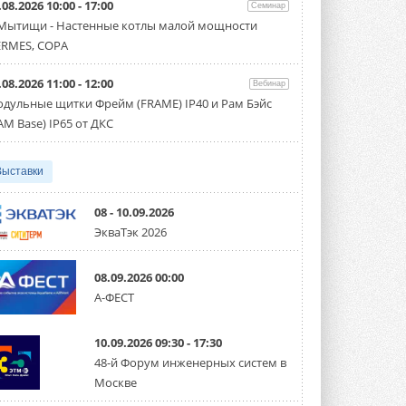
.08.2026 10:00 - 17:00
производительностью от 22,4 до 56 кВт.
Семинар
Суммарная длина трубопроводов ...
 Мытищи - Настенные котлы малой мощности
3 АВГУСТА 2026
RMES, COPA
«СиСофт Девелопмент» подвел
.08.2026 11:00 - 12:00
итоги конкурса студенческих
Вебинар
проектов «ТИМ-лидеры 2026»
дульные щитки Фрейм (FRAME) IP40 и Рам Бэйс
Новый сезон конкурса «ТИМ-лидеры»
AM Base) IP65 от ДКС
стартует уже в сентябре 2026 года ...
3 АВГУСТА 2026
Выставки
«Русклимат» укрепляет
партнёрство за Уралом
Президент Омского землячества в
08 - 10.09.2026
Москве Михаил Тимошенко посетил
ЭкваТэк 2026
Омск с трёхдневным рабочим визитом ...
31 ИЮЛЯ 2026
08.09.2026 00:00
Carrier модернизирует
А-ФЕСТ
флагманский чиллер AquaEdge
19XR
Чиллер получил новую версию,
10.09.2026 09:30 - 17:30
работающую на хладагенте R1234ze ...
31 ИЮЛЯ 2026
48-й Форум инженерных систем в
Москве
Mitsubishi расширяет