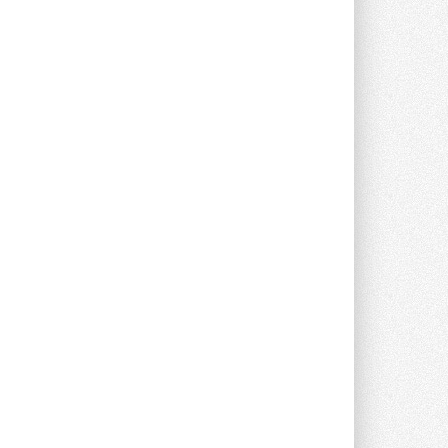
предложение оснащать все новые ...
1
28 ИЮЛЯ 2026
В Подмосковье запустят
производство холодильной
техники и теплообменного
оборудования
Проект реализует компания «ВЕЗА» ...
28 ИЮЛЯ 2026
Ридан объявил о старте продаж
автоматического
балансировочного клапана
Клапан APT‑R3 производится на заводе
в Лешково (Московская область) ...
27 ИЮЛЯ 2026
Шумоглушители собственного
производства от компании
TURKOV
Новая линейка пластинчатых
прямоугольных шумоглушителей ...
27 ИЮЛЯ 2026
Aquatherm Almaty 2026:
ключевая платформа для
развития инженерных систем