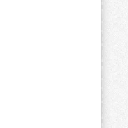
Новый фирменный магазин
Midea открылся в Сургуте
Компания «Даичи» совместно с
партнером «Энердрим» открыла новый
фирменный магазин Midea в Сургуте ...
29 ИЮЛЯ 2026
Токио — лидер по
интенсивности использования
кондиционеров
Данные получены в ходе очередного
опроса Daikin о восприятии жары ...
28 ИЮЛЯ 2026
CDU производства LG прошёл
валидацию NVIDIA для ИИ-дата-
центров
Компания становится официальным
партнёром NVIDIA по системам ...
28 ИЮЛЯ 2026
В Великобритании предлагают
сделать кондиционирование
обязательным для новостроек
Либеральные демократы внесли