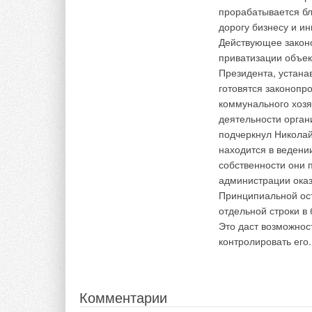
прорабатывается бл
Комментарии
В этой теме еще нет комментариев
дорогу бизнесу и и
Действующее законо
В этой теме еще нет комментариев
приватизации объек
Добавить комментарий
Президента, устана
готовятся законопр
Добавить комментарий
коммунального хозя
Ваше имя *
Ваш E-mail *
деятельности орган
подчеркнул Никола
Ваше имя *
Ваш E-mail *
находится в ведени
Текст комментария
собственности они 
администрации ока
Текст комментария
Принципиальной ост
отдельной строки в
Это даст возможнос
контролировать его
Комментарии