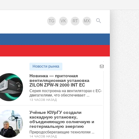
TG
VK
RT
MX
EN
Новости рынка
Новинка — приточная
вентиляционная установка
ZILON ZPW-N 2000 INT EC
Серия построена на вентиляторах с EC-
двигателями, что обеспечивает ...
13 ЧАСОВ НАЗАД
Учёные ЮУрГУ создали
каскадную установку,
объединяющую солнечную и
геотермальную энергию
Природосберегающие технологии ...
14 ЧАСОВ НАЗАД