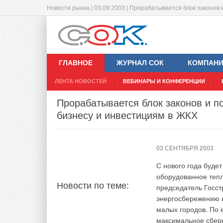
Новости рынка | 03.09.2003 | Прорабатывается блок законов
Облицовка для... трубопровода
"Мосэнерго" завершило подготовку
02 СЕНТЯБРЯ 2003
01 СЕНТЯБРЯ 2003
ГЛАВНОЕ
ЖУРНАЛ СОК
КОМПАН
При эксплуатации с
Московская энергок
ЛЕНТА НОВОСТЕЙ
ВЕБИНАРЫ И КОНФЕРЕНЦИИ
промышленного вод
к новому отопитель
Новости по теме:
Новости по теме:
защитного покрытия
полностью готовы к
Прорабатывается блок законов и п
обрастанию минера
нагрузок, сообщили
бизнесу и инвестициям в ЖКХ
трубопроводы через
"Мосэнерго" возобн
пропускную способ
муниципальных жил
экономичным и экол
Москвы. В то же вр
03 СЕНТЯБРЯ 2003
поверхностей трубо
ряд жилых зданий 
покрытия. Такая те
организации (ЖКО) 
С нового года буде
внутренних поверхн
перед столичными 
оборудованное тепл
Новости по теме:
укладываемых труб
председатель Госс
Мосводоканала.
Ист
энергосбережению 
малых городов. По 
Комментарии
максимальное сбере