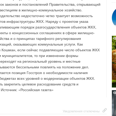
ок законов и постановлений Правительства, открывающий
Уведомления отключены
нвестициям в жилищно-коммунальное хозяйство.
дательство недостаточно четко трактует возможность
тов инфраструктуры ЖКХ. Наряду с проектом указа
вливающим порядок разгосударствления объектов ЖКХ,
оекты о концессионных соглашениях в сфере жилищно-
йства и о принципах тарифного регулирования
изаций, оказывающих коммунальные услуги. Как
й Кошман, если сейчас подавляющее число объектов ЖКХ
и муниципалитетов, то при изменении формы
переходят на региональный уровень и местные
зываются бессильными повлиять на положение дел.
ается позиция Госстроя о необходимости наличия
 бюджетах всех уровней о модернизации объектов ЖКХ.
ть закрепить целевое расходование средств и
.
Источник: «Российская газета»
Уведомления отключены