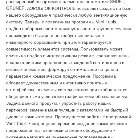
расширенный ассортимент элементов автоматики SHUFT,
«Объединение КОН» - как активный и успешный участник
Remeha Group и Baxi Group позволит новой группе занять
GRUNER, АЭРОБЛОК-КОНТРОЛЬ позволяют создать на базе
рынка отопления. В компании Ferroli уверены, что новый
лидирующие позиции в Западной Европе и упрочить свое
нашего оборудования практически любую вентиляционную
партнер окажет весомый вклад в стратегическое развитие
положение на быстрорастущих рынках Восточной Европы,
систему. Теперь, с появлением программы Vent Tools,
Ferroli S.p.A. на российском рынке!
Турции, России, Северной Америки и Китая. «Я рад объявить
подбор наборных систем прямоугольного и круглого сечения
об успешном создании нашей новой группы, - сообщил Rob
производится быстро и не требует специального
van Banning (Роб Ван Бэннинг), нов ый Президент BDR
инженерного образования, при этом гарантируется
Thermea, экс-президент De Dietrich Remeha Group. -
совместимость элементов системы. Пользователь может
Уведомления отключены
Учитывая наши географические преимущества и
влиять на подбор в интерактивном режиме, сравнивая цены
предпринимательскую культуру, мы создали новую
и характеристики предложенных моделей вентиляторов и
Комментарии
компанию, которая является несомненным лидером по
сетевых элементов, формируя оптимальное по цене и
производству отопительного оборудования в Европе и имеет
параметрам коммерческое предложение. Программа
В этой теме еще нет комментариев
большой потенциал в других регионах. Консолидация
обладает дружественным и интуитивно понятным
производственных затрат может быть достигнута путем
интерфейсом, элементы систем вентиляции отображаются
реализации лучшей в своем классе технологической
общепринятыми условными графическими обозначениями.
Добавить комментарий
платформы и эффективной работы, поддержки сотрудников
Задача данного продукта - упростить работу наших
наших двух организаций и улучшения качества продукции и
партнеров, заменив манипуляции с каталогами на быстрый
Ваше имя *
услуг, которые мы предоставляем нашим клиентам. Это
диалог с компьютером. Преимущества работы с программой
значительный шаг в стратегии нашего роста за последние 8
Vent Tools: • сокращение времени создания коммерческого
лет”. Отопительный рынок объединяется. По словам
предложения на технически сложное оборудование •
Ваш E-mail *
Мартина Коффи (Martyn Coffey), Президента Baxi Group, и
снижение нагрузки на инженерные подразделения •