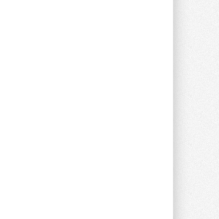
предложение оснащать все новые ...
1
28 ИЮЛЯ 2026
В Подмосковье запустят
производство холодильной
техники и теплообменного
оборудования
Проект реализует компания «ВЕЗА» ...
28 ИЮЛЯ 2026
Ридан объявил о старте продаж
автоматического
балансировочного клапана
Клапан APT‑R3 производится на заводе
в Лешково (Московская область) ...
27 ИЮЛЯ 2026
Шумоглушители собственного
производства от компании
TURKOV
Новая линейка пластинчатых
прямоугольных шумоглушителей ...
27 ИЮЛЯ 2026
Aquatherm Almaty 2026:
ключевая платформа для
развития инженерных систем