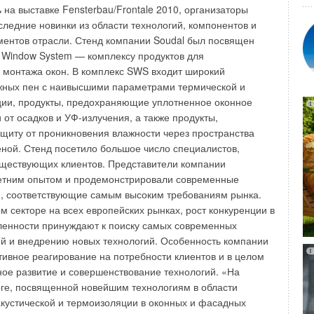
ии.
1,1 кВ. На базе этого насоса поставляются готовые к
 на выставке Fensterbau/Frontale 2010, организаторы
атические станции укомплектованные прибором
следние новинки из области технологий, компонентов и
ль FWJ204) или мембранным баком 20/50 л (модель
ментов отрасли. Стенд компании Soudal был посвящен
 WJ идеально подходит для мобильного использования на
 Window System — комплексу продуктов для
Уведомления отключены
я подачи чистой воды из колодцев и резервуаров, полива и
 монтажа окон. В комплекс SWS входит широкий
 качестве аварийного насоса в случае затопления.
жных пен с наивысшими параметрами термической и
ции, продукты, предохраняющие уплотненное оконное
 от осадков и УФ-излучения, а также продукты,
иту от проникновения влажности через пространства
Уведомления отключены
еной. Стенд посетило большое число специалистов,
уществующих клиентов. Представители компании
етним опытом и продемонстрировали современные
, соответствующие самым высоким требованиям рынка.
м секторе на всех европейских рынках, рост конкуренции в
ленности принуждают к поиску самых современных
й и внедрению новых технологий. Особенность компании
тивное реагирование на потребности клиентов и в целом
ное развитие и совершенствование технологий. «На
ге, посвященной новейшим технологиям в области
акустической и термоизоляции в оконных и фасадных