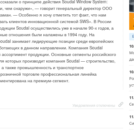
ассказали о принципе действия Soudal Window System:
и, чем снаружи», — говорит генеральный директор ООО
ман. — Особенно я хочу отметить тот факт, что нам
вать клиентов инновационной системой SWS». В России
дукции Soudal осуществились уже в начале 90-х годов, а
ные отношения были налажены в 1994 году. На
Soudal занимает лидирующие позиции среди европейских
10
аботающих в данном направлении. Компания Soudal
Мо
 ассортимент продукции. Основные сегменты российского
да
ля которых производит компания Soudal — строительство,
, а также промышленность и транспортное
10
 розничной торговле профессиональная линейка
Ро
риентирована на премиум-сегмент.
ус
11
Се
Уведомления отключены
11
Си