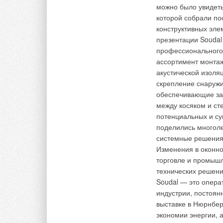
пределами Финлянд
мощность двигателя 
можно было увидеть
подключению автом
которой собрали по
FluidControl (моде
конструктивных эле
HWJ204). Насос Jet
презентации Soudal
Комментарии
садовом участке дл
профессионального
орошения, а также в
ассортимент монта
В этой теме еще нет комментариев
акустической изоля
скрепление снаружи
обеспечивающие защ
Комментарии
Добавить комментарий
между косяком и ст
потенциальных и с
поделились многол
В этой теме еще нет комментариев
Ваше имя *
Ваш E-mail *
системные решения
Изменения в оконно
торговле и промыш
Добавить комментарий
Текст комментария
технических решени
Soudal — это опера
Ваше имя *
Ваш E-mail *
индустрии, постоян
выставке в Нюрнбер
экономии энергии, 