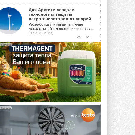
Для Арктики создали
технологию защиты
ветрогенераторов от аварий
Разработка учитывает влияние
мерзлоты, обледенения и снеговых ...
24 ЧАСА НАЗАД
Гибридный тепловой насос PV/T
Реклама
с одним общим испарителем
Исследователи предложили
конструкцию двухисточникового ...
ВЧЕРА
21-й ежегодный форум
«ЦОД-2026»
Мероприятие пройдет 2-3 сентября в
отеле Radisson Slavyanskaya. Форум
посетит более двух тысяч участников ...
ВЧЕРА
Реклама
Китайская Shenling представила
линейку тепловых насосов
«воздух-вода» на R290
Серия ThermaX R290 All-In-One
включает три модели ...