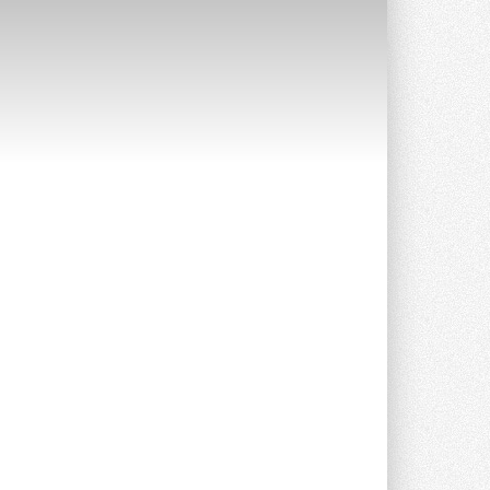
Краска для окон: как выбрать
состав, который не
растрескается после первой
зимы
Частые вопросы о краске для окон ...
30 ИЮЛЯ 2026
СИЭНПИ РУС представила
новую серию консольных
насосов NM
Усовершенствованная гидравлика
помогает снизить энергопотребление ...
30 ИЮЛЯ 2026
Группа «Теплолюкс» открыла
новую производственную
площадку
Открытие нового завода состоялось
сегодня в Мытищах ...
29 ИЮЛЯ 2026
Stiebel Eltron — спонсирует
международные соревнования
25 спортсменов, выступающих в
прыжках с трамплина и лыжном
двоеборье на международных ...
29 ИЮЛЯ 2026