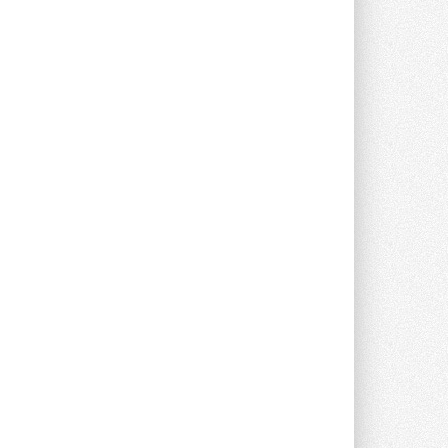
Новый фирменный магазин
Midea открылся в Сургуте
Компания «Даичи» совместно с
партнером «Энердрим» открыла новый
фирменный магазин Midea в Сургуте ...
29 ИЮЛЯ 2026
Токио — лидер по
интенсивности использования
кондиционеров
Данные получены в ходе очередного
опроса Daikin о восприятии жары ...
28 ИЮЛЯ 2026
CDU производства LG прошёл
валидацию NVIDIA для ИИ-дата-
центров
Компания становится официальным
партнёром NVIDIA по системам ...
28 ИЮЛЯ 2026
В Великобритании предлагают
сделать кондиционирование
обязательным для новостроек
Либеральные демократы внесли