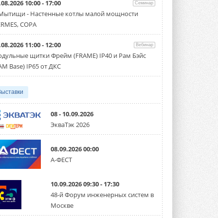
.08.2026 10:00 - 17:00
производительностью от 22,4 до 56 кВт.
Семинар
Суммарная длина трубопроводов ...
 Мытищи - Настенные котлы малой мощности
3 АВГУСТА 2026
RMES, COPA
«СиСофт Девелопмент» подвел
.08.2026 11:00 - 12:00
итоги конкурса студенческих
Вебинар
проектов «ТИМ-лидеры 2026»
дульные щитки Фрейм (FRAME) IP40 и Рам Бэйс
Новый сезон конкурса «ТИМ-лидеры»
AM Base) IP65 от ДКС
стартует уже в сентябре 2026 года ...
3 АВГУСТА 2026
Выставки
«Русклимат» укрепляет
партнёрство за Уралом
Президент Омского землячества в
08 - 10.09.2026
Москве Михаил Тимошенко посетил
ЭкваТэк 2026
Омск с трёхдневным рабочим визитом ...
31 ИЮЛЯ 2026
08.09.2026 00:00
Carrier модернизирует
А-ФЕСТ
флагманский чиллер AquaEdge
19XR
Чиллер получил новую версию,
10.09.2026 09:30 - 17:30
работающую на хладагенте R1234ze ...
31 ИЮЛЯ 2026
48-й Форум инженерных систем в
Москве
Mitsubishi расширяет