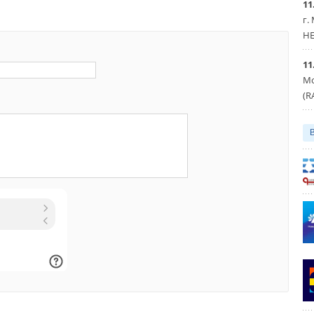
11
г.
HE
11
Мо
(R