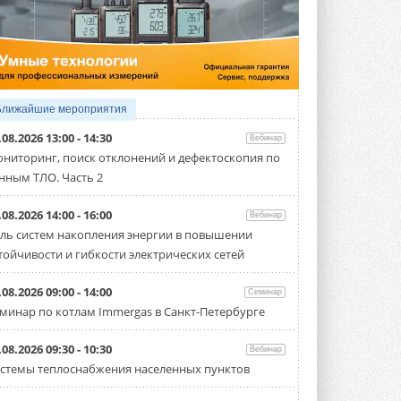
4 АВГУСТА 2026
Тепловые насосы в связке с
солнечной генерацией и
накопителем снижают
потребление на 60%
Исследователи из Италии установили ...
Ближайшие мероприятия
4 АВГУСТА 2026
.08.2026 13:00 - 14:30
Вебинар
«РУСКЛИМАТ Fest 2026» в Уфе
ниторинг, поиск отклонений и дефектоскопия по
собрал свыше 700 профи
нным ТЛО. Часть 2
климатической отрасли
Организатором выступил торгово-
производственный холдинг ...
.08.2026 14:00 - 16:00
Вебинар
3 АВГУСТА 2026
ль систем накопления энергии в повышении
тойчивости и гибкости электрических сетей
«Датарк» испытал модульный
ЦОД с плотностью 54 кВт на
стойку
.08.2026 09:00 - 14:00
Семинар
Испытания прошли на собственной
минар по котлам Immergas в Санкт-Петербурге
производственной площадке и были ...
3 АВГУСТА 2026
.08.2026 09:30 - 10:30
Вебинар
Samsung выпускает VRF-
стемы теплоснабжения населенных пунктов
систему DVM на R32
Линейка включает семь типоразмеров