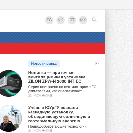
TG
VK
RT
MX
EN
Новости рынка
Новинка — приточная
вентиляционная установка
ZILON ZPW-N 2000 INT EC
Серия построена на вентиляторах с EC-
двигателями, что обеспечивает ...
22 ЧАСА НАЗАД
Учёные ЮУрГУ создали
каскадную установку,
объединяющую солнечную и
геотермальную энергию
Природосберегающие технологии ...
24 ЧАСА НАЗАД