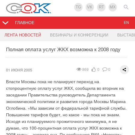
TG
VK
RT
MX
ГЛАВНОЕ
EN
Создан суперочиститель воздуха для больниц
Клондайк получил награду на выставке Аква-
ЛЕНТА НОВОСТЕЙ
ВЕБИНАРЫ И КОНФЕРЕНЦИИ
ВЫСТАВ
Терм 2005
Полная оплата услуг ЖКХ возможна к 2008 году
26 МАЯ 2005
1119
0
0
25 МАЯ 2005
1045
0
0
Валери Келлер (Valerie Keller) и её коллеги из Европейской
лаборатории катализа в Страсбурге (Laboratoire de
14 мая закончила свою работу 7-я международная выставка
01 ИЮНЯ 2005
869
0
0
materiaux, surfaces et procedes pour la catalyse) разработали
«Аква-Терм Киев 2005» - главная специализированная
новую систему очистки воздуха для госпиталей и больниц,
Власти Москвы пока не планируют переход на
выставка по системам отопления, кондиционирования,
которая отличается простотой и высокой эффективностью.
стопроцентную оплату услуг ЖКХ, сообщила во вторник на
сантехнике. Приятно отметить, что среди посетителей с
Воздух помещения прогоняется через стеклянную колбу,
заседании Правительства руководитель Департамента
каждым годом становится меньше «случайных» людей.
заполненную мелкими стеклянными цилиндриками. Все
экономической политики и развития города Москвы Марина
Сюда приезжают пообщаться с уже проверенными
стеклянные поверхности в этом устройстве покрыты
Оглобина. «Мы зависим от федеральной тарифной службы.
деловыми партнерами, изучить обновившийся ассортимент
тончайшим слоем диоксида титана. И вся колба
Повышение тарифов будет, но какое - мы пока не знаем.
рынка HVAC, познакомится с новыми марками и новыми
подсвечивается несколькими ультрафиолетовыми лампами.
Исходя из планируемого прожиточного минимума, я не
игроками рынка. Компания «Клондайк» представляла на
Когда бактерии оказываются на поверхности катализатора,
думаю, что 100-процентная оплата услуг ЖКХ возможна к
этой выставке системы кондиционирования и вентиляции
освещённого ультрафиолетом, они разрушаются,
2008 году», - заявила она. По сообщению РИА «Новости».
Daikin. В этом году Daikin представлял как уже хорошо