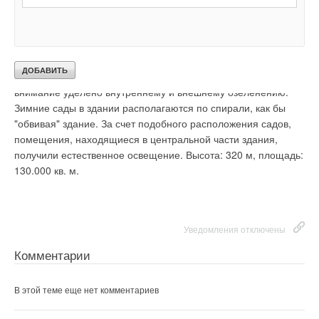
торгового комплекса. В деловом комплексе располагаются
офисные помещения, конференц-залы и рестораны. Этажи
в здании располагаются со смещением (по принципу
винтовой лестницы). В проекте реализованы принципы
"умного здания" и "экологической архитектуры". Особое
внимание уделено внутреннему и внешнему озеленению.
Зимние сады в здании располагаются по спирали, как бы
"обвивая" здание. За счет подобного расположения садов,
помещения, находящиеся в центральной части здания,
получили естественное освещение. Высота: 320 м, площадь:
130.000 кв. м.
Уведомления отключены
Комментарии
В этой теме еще нет комментариев