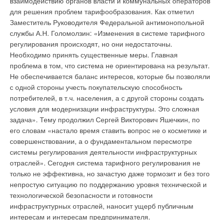
взаимодействию органов власти и коммунальных операторов
минимума снижается скорость вращения вентилятора
посвящению тенденции использования возобновляемых
для решения проблем тарифообразования. Как отметил
внутреннего блока, в результате уровень шума работающего
источников энергии наряду с внедрением разнообразных
Заместитель Руководителя Федеральной антимонопольной
кондиционера не превышает 23 дБ, совершенно не мешая
экологических, технических и организационных решений.
службы А.Н. Голомолзин: «Изменения в системе тарифного
спать. «Шум негативно воздействует на нервную систему
Testo AG, в свою очередь, является одним из мировых
регулирования происходят, но они недостаточны.
человека. Для правильного и полезного сна уровень шума не
лидеров в области производства высокоточных
Необходимо принять существенные меры. Главная
должен превышать 25-30 дБ», – комментирует невролог,,
измерительных технологий. Будь то мониторинг выбросов в
проблема в том, что система не ориентирована на результат.
кандидат медицинских наук Александра Хвоина.
промышленности, строительная термография или системы
Не обеспечивается баланс интересов, которые бы позволяли
Кондиционеры серии Beauty оснащены многоступенчатой
ОВКВ – Testo предоставит высокотехнологичное
с одной стороны учесть покупательскую способность
системой очистки воздуха. Модель оборудована
измерительное оборудование, соответствующее самым
потребителей, в т.ч. населения, а с другой стороны создать
комбинированным нано-фильтром, который содержит
высоким требованиям. Приборы Testo находят свое
условия для модернизации инфраструктуры. Это сложная
диоксид титана (TiO2). Он уничтожает вирусы, неприятные
применение и в качестве инструментов, используемых по
задача». Тему продолжил Сергей Викторович Яшечкин, по
запахи и вредные химические вещества. «Очень важно,
всему миру в целях защиты окружающей среды. В
его словам «настало время ставить вопрос не о косметике и
чтобы в спальню поступал не только чистый, но и свежий
преддверии Олимпийских игр 2008, прошедших в Пекине,
совершенствовании, а о фундаментальном пересмотре
воздух, – уточняет Владимир Мурашко, генеральный
правительство Китайской Народной Республики при
системы регулирования деятельности инфраструктурных
директор компании «Евроклимат» (официального
поддержке EPA (Агенство по защите окружающей среды
отраслей». Сегодня система тарифного регулирования не
дистрибьютора GREE в России). – Кондиционер GREE
США) обратились к компании Testo с вопросом о
только не эффективна, но зачастую даже тормозит и без того
Beauty обеспечивает подачу свежего воздуха в помещение».
предоставлении высокоточного измерительного
непростую ситуацию по поддержанию уровня технической и
Это достигается благодаря подключению к кондиционеру
оборудования в целях сокращения уровня выбросов
технологической безопасности и готовности
специальной приточной вентиляционной установки. Она
дымовых газов и, как следствие, улучшения качества воздуха
инфраструктурных отраслей, наносит ущерб публичным
представляет собой отдельный блок небольшого размера
в Пекине. Теперь сотрудники Муниципального Бюро по
интересам и интересам предпринимателя.