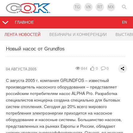
TG
VK
RT
MX
ГЛАВНОЕ
EN
Полноценный отопительный сезон. Buderus
Москвичи платят 98% стоимости жилищно-
POLYTRON К2-KAN, система канализационных
Совместная выставка оборудования для
ЛЕНТА НОВОСТЕЙ
ВЕБИНАРЫ И КОНФЕРЕНЦИИ
ВЫСТАВ
коммунальных услуг
труб из полипропилена с двойной стенкой.
производства проволочных изделий и труб в
Бразилии
Новый насос от Grundfos
01 АВГУСТА 2005
948
0
0
29 ИЮЛЯ 2005
28 ИЮЛЯ 2005
1467
875
0
0
0
0
Как владельцам коттеджей и загородных домов не дать
26 ИЮЛЯ 2005
1020
0
0
себя "нагреть" в будущем отопительном сезоне
Можно
В настоящее время москвичи платят за жилищно-
POLYTRON К2-KAN - cистема труб наружной безнапорной
04 АВГУСТА 2005
844
0
0
ли заказать проект системы теплоснабжения дешевле?
коммунальные услуги 98 процентов их стоимости. Об этом
двухслойной канализации с профилированной стенкой
В г.Сан-Паулу, Бразилия с 23 по 25 августа пройдёт в третий
Зачем использовать дорогие немецкие комплектующие
С августа 2005 г. компания GRUNDFOS – известный
сообщила заместитель главы московского Центра
POLYTRON К2-KAN. Трубы и фитинги изготовлены из
раз выставка Tubotech, на которой будет представлено
Buderus, если есть российские, итальянские, корейские,
производитель насосного оборудования – представляет
информационного обеспечения и содействия реформе в
блочного сополимера полипропилена (PP-b) и применяются
оборудование для производства, труб и сопутствующее
китайские? Обязательно ли использовать весь перечень
российским потребителям насос ALPHA Pro. Разработка
жилищно-коммунальном хозяйстве Ирина Шрамко. Она
в системах санитарно-технического, промышленного
оборудование.
Успех выставки, во многом повысился
оборудования, предлагаемый в проекте, или без чего-то
специалистов концерна создана специально для бытовых
также подчеркнула, что создание в столице единых
ливневого и общего назначения. Процесс производства труб
благодаря тому, что она проводится совместно с ежегодной
можно обойтись? Вот реальный случай, который поможет
систем отопления. Сегодня до 20% всего мирового
информационно-расчетных центров (ЕИРЦ) позволило
представляет собой синхронное коэкструзивное
выставкой Metaltech 2005- ярмаркой для предприятий по
ответить на эти вопросы. Автор лишь оставил за собой право
потребления электроэнергии приходится на насосное
перевести систему расчетов с населением на более высокий
штампование двух труб: наружной – гофрированной и
производству холоднотянутой проволоки, проката и смежных
не называть действующих лиц… Все началось с
оборудование и насосные системы. Большинство насосов,
качественный уровень. "Раньше платежи начисляли более 3
внутренней – гладкой. Обе трубы соединяются между собой
отраслей. Экономика Бразилии признана одной из самых
телефонного звонка. Разгневанный мужской голос
представленных на рынках Европы и России, обладают
тысяч организаций. Получить информацию о том, кто
на молекулярном уровне методом штамповки, создавая
быстроразвивающихся в мире, поэтому выставка Tubotech
настойчиво просил приехать и осмотреть вышедшее из строя
низким уровнем энергоэффективности. Однако, по мнению
сколько денег получил, было невозможно - поставщики услуг
литую конструкцию. Благодаря такой конструкции стенки,