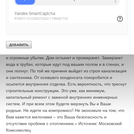
что проекты систем теплоснабжения, можно упростить и
удешевить? Если да, то прислушайтесь к совету
специалистов отдела отопления: «Если у Вас летом
сломался кондиционер – Вам будет жарко. Это
неприятность. Если у Вас сломался холодильник –
испортятся Ваши продукты, это тоже неприятность. Если у
Вас зимой вышел из строя котел и скорейшие меры к
восстановлению его работы не были приняты – это трагедия
и огромные убытки. Дом остынет и промерзнет. Замерзнет
вода в трубах, которые идут под вашим полом и в стенах, и
они лопнут. По той же причине выйдет из строя канализация
и сантехника. От осевшего конденсата покоробится и
осыпется внутренняя отделка. Есть вероятность, что треснут
строительные конструкции. Это уже, как минимум,
капитальный ремонт с заменой внутренних инженерных
систем. И при всем этом будете мерзнуть Вы и Ваши
родные. Не идите на компромисс! Не экономьте на том, что
Вам кажется мелочами – это Ваша безопасность и
отсутствие проблем с отоплением.»
Источник: Московский
Комсомолец