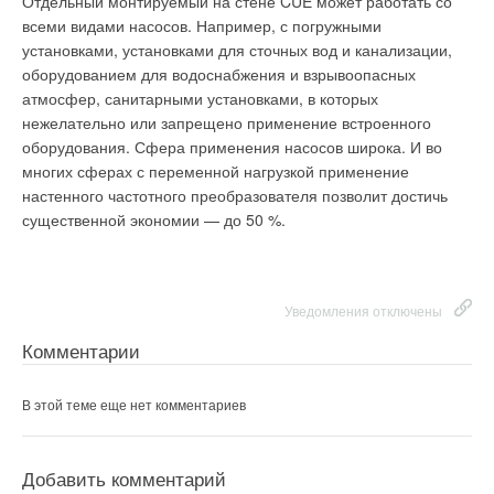
Отдельный монтируемый на стене CUE может работать со
совершенно новое. Установлен котел прибалтийского
всеми видами насосов. Например, с погружными
производства. Аналогичный пока используется только в
установками, установками для сточных вод и канализации,
Ленинградской области", - сказал собеседник агентства. В
оборудованием для водоснабжения и взрывоопасных
пресс-службе добавили, что в Костроме торфяная котельная
Уведомления отключены
атмосфер, санитарными установками, в которых
открылась впервые и рассчитана только на промышленного
нежелательно или запрещено применение встроенного
потребителя.
Комментарии
оборудования. Сфера применения насосов широка. И во
многих сферах с переменной нагрузкой применение
В этой теме еще нет комментариев
настенного частотного преобразователя позволит достичь
Уведомления отключены
существенной экономии — до 50 %.
Добавить комментарий
Комментарии
Ваше имя *
В этой теме еще нет комментариев
Уведомления отключены
Комментарии
Ваш E-mail *
Добавить комментарий
В этой теме еще нет комментариев
Ваше имя *
Текст комментария
Добавить комментарий