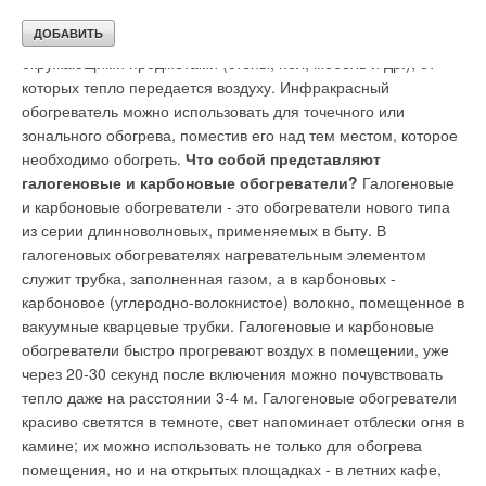
приборов, к которым мы привыкли. Тепловые лучи,
излучаемые с поверхности обогревателя, поглощаются
окружающими предметами (стены, пол, мебель и др.), от
которых тепло передается воздуху. Инфракрасный
обогреватель можно использовать для точечного или
зонального обогрева, поместив его над тем местом, которое
необходимо обогреть.
Что собой представляют
галогеновые и карбоновые обогреватели?
Галогеновые
и карбоновые обогреватели - это обогреватели нового типа
из серии длинноволновых, применяемых в быту. В
галогеновых обогревателях нагревательным элементом
служит трубка, заполненная газом, а в карбоновых -
карбоновое (углеродно-волокнистое) волокно, помещенное в
вакуумные кварцевые трубки. Галогеновые и карбоновые
обогреватели быстро прогревают воздух в помещении, уже
через 20-30 секунд после включения можно почувствовать
тепло даже на расстоянии 3-4 м. Галогеновые обогреватели
красиво светятся в темноте, свет напоминает отблески огня в
камине; их можно использовать не только для обогрева
помещения, но и на открытых площадках - в летних кафе,