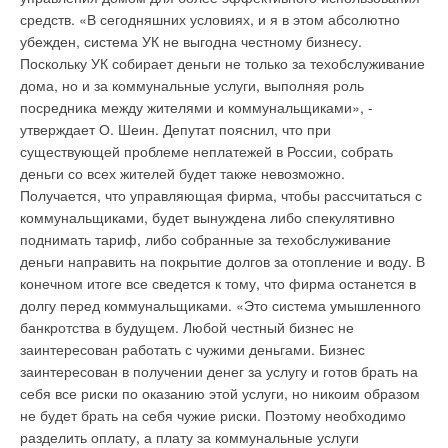
постоянный обогрев. Например, если требуется, чтобы
средств. «В сегодняшних условиях, и я в этом абсолютно
Комментарии
обогреватель работал весь день, то масляный - идеальный
убежден, система УК не выгодна честному бизнесу.
вариант. Но при условии, что для правильной циркуляции
Поскольку УК собирает деньги не только за техобслуживание
В этой теме еще нет комментариев
масла в радиаторе он всегда будет стоять вертикально.
дома, но и за коммунальные услуги, выполняя роль
Сегодня много говорят и пишут об электрических
посредника между жителями и коммунальщиками», -
конвекторах. В чем их отличие?
Современный
утверждает О. Шеин. Депутат пояснил, что при
Добавить комментарий
электроконвектор - это декоративный металлический корпус
существующей проблеме неплатежей в России, собрать
с отверстиями снизу и сверху (для забора и выхода воздуха),
деньги со всех жителей будет также невозможно.
Ваше имя *
в нижней части которого расположен трубчатый
Получается, что управляющая фирма, чтобы рассчитаться с
нагревательный элемент (ТЭН) с радиатором. Конвекторы
коммунальщиками, будет вынуждена либо спекулятивно
нагревают воздух не только путем теплопередачи, но и за
поднимать тариф, либо собранные за техобслуживание
Ваш E-mail *
счет естественной (свободной) конвекции. Многие
деньги направить на покрытие долгов за отопление и воду. В
современные модели рассчитаны на подключение к
конечном итоге все сведется к тому, что фирма останется в
внешнему управляющему устройству, способному
долгу перед коммунальщиками. «Это система умышленного
Текст комментария
контролировать работу группы приборов в наиболее
банкротства в будущем. Любой честный бизнес не
рациональном режиме обогрева. Благодаря малой
заинтересован работать с чужими деньгами. Бизнес
инерционности нагревателя конвекторы примерно на 10%
заинтересован в получении денег за услугу и готов брать на
экономичнее других приборов. Конвекторы имеют гладкий
себя все риски по оказанию этой услуги, но никоим образом
плоский корпус (отсюда второе название - нагревательная
не будет брать на себя чужие риски. Поэтому необходимо
панель), они могут стационарно устанавливаться на стену,
разделить оплату, а плату за коммунальные услуги