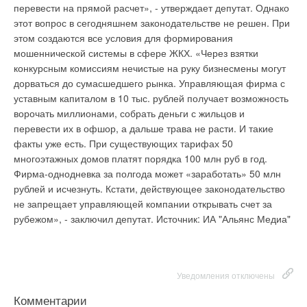
управление может осуществляться с помощью пульта
перевести на прямой расчет», - утверждает депутат. Однако
дистанционного управления.
В чем секрет популярности
этот вопрос в сегодняшнем законодательстве не решен. При
тепло-вентиляторов?
Популярность спиральных
этом создаются все условия для формирования
обогревателей и тепловентиляторов не случайна. Во-
мошеннической системы в сфере ЖКХ. «Через взятки
первых, велика сила привычки, во-вторых, это одни из самых
конкурсным комиссиям нечистые на руку бизнесмены могут
дешевых электрообогревателей (стоимость некоторых
дорваться до сумасшедшего рынка. Управляющая фирма с
составляет всего $15). К тому же такие приборы очень
уставным капиталом в 10 тыс. рублей получает возможность
компактные и легкие и достаточно быстро прогревают
ворочать миллионами, собрать деньги с жильцов и
помещение.
Правда ли, что тепловентиляторы и
перевести их в офшор, а дальше трава не расти. И такие
спиральные обогреватели «сжигают» кислород?
Когда
факты уже есть. При существующих тарифах 50
открытая спираль тепловентилятора нагревается до 600°С и
многоэтажных домов платят порядка 100 млн руб в год.
выше, происходит окисление металла и нейтрализация
Фирма-однодневка за полгода может «заработать» 50 млн
кислорода. Таким образом, его количество в воздухе
рублей и исчезнуть. Кстати, действующее законодательство
снижается, и долго пользоваться прибором не
не запрещает управляющей компании открывать счет за
рекомендуется. Но больше всего «выжигается» кислород при
рубежом», - заключил депутат. Источник: ИА "Альянс Медиа"
сгорании частиц пыли, попадающих на открытую спираль.
Чтобы этого избежать, надо почаще проводить в помещении
влажную уборку. Недостатком спиральных обогревателей
является то, что они сильно сушат воздух.
Что такое
Уведомления отключены
функция «Свинг»?
Функция «Свинг», которой оснащены
Комментарии