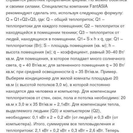
конкретных компаний. Александр Лебедев, Заместитель
продукция «Made in Germany», уже в который год компания
части населенных пунктов района. Губернатор Камчатского
и своими силами. Специалисты компании FantASIA
генерального директора по информационным технологиям
Vaillant размещает свой стенд. Плоский солнечный коллектор
края Алексей Кузьмицкий отметил, что это предложение
рекомендуют сделать это, используя следующую формулу:
ОАО «МОЭК» рассказал о создании корпоративной
auroTHERM, мультинакопитель allSTOR, радиаторы vaiRAD
исландской стороны по обеспечению бесперебойного и
Q = Q1+Q2+Q3, где: Q – общий теплоприток; Q1 –
автоматизированной системы управления в Московской
— новинки, с которыми ознакомился каждый посетитель
недорогого теплоснабжения Елизовского района вполне
теплопритоки для каждого помещения; Q2 – теплоприток от
объединенной энергетической компании. В своем докладе
стенда Vaillant. Кроме этого, на стенде был представлен
реально для воплощения. В делегацию, которая завершила
находящейся в помещении техники; Q3 – теплоприток от
он подробно охарактеризовал все этапы разработки,
тепловой насос geoTHERM, водонагреватели,
работу на Камчатке, входили представители компаний,
людей, находящихся в помещении. Q1= S х h х q, где: Q1 –
внедрения и развития корпоративной сети, отметив ее
автоматические регуляторы отопления, устройство
занимающихся исследованием геотермальных ресурсов,
теплопритоки (Вт); S – площадь помещения (кв. м); h –
преимущества по сравнению с ранее применяемыми
коммуникации через интернет vrnetDIALOG. Информацию
строительством и эксплуатацией электростанций,
высота помещения (м); q – коэффициент, равный 30–40 Вт/
технологиями. «Внедрение современных информационных
обо всём представленном оборудовании можно было
работающих на тепле земли, а также представители бизнес
кв.м. Для помещения, в которое попадает много солнечного
технологий повышает прозрачность бизнеса, что создает
получить как у сотрудников стенда, так и из брошюры
кругов Исландии.
света, q = 40 Вт/кв.м; для затененного помещения q = 30 Вт/
исключительную инвестиционную привлекательность
«Поколение эффективности», подготовленной специально
кв.м; при средней освещенности q = 35 Вт/кв.м. Пример.
компании», - отметил Лебедев. С другой стороны, Андрей
для выставки. Уже второй год компания Vaillant собирает на
Выберем кондиционер для жилой комнаты площадью 20
Бердоносов, Советник директора «Энергосбыт», ОАО
своём стенде журналистов, аккредитованных на выставке.
кв.м (с высотой потолков 3,0 м), в которой постоянно
«ТГК-1» рассмотрел соответствующую проблематику, в
Уведомления отключены
Представители специализированной прессы с
находятся два человека и компьютер. Для компенсации
частности, по внедрению системы непрерывного
удовольствием участвуют в экскурсии по стенду, знакомятся
теплопритоков от стен, окон, пола и потолка необходимо: 20
автоматического контроля над работой устройств учета
Комментарии
с новинками Vaillant, задают вопросы и получают полный
кв.м х 3,0 м х 35 Вт/кв.м = 2,1кВт. Для компенсации тепла,
тепловой энергии. Он отметил, что в рамках действующего
комплект информационных материалов.
выделяемого людьми (Q3) и компьютером (Q2),
законодательства и тарифов повсеместная установка
В этой теме еще нет комментариев
необходимо: 0,1 кВт х 2 = 0,2 кВт (от людей) и 0,3 кВт (от
приборов учета тепла у конечных пользователей приведет к
компьютера). Итого, суммируем все тепловыделения и
некомпенсируемому росту убытков теплосбытовой
теплопритоки: 2,1 кВт + 0,2 кВт + 0,3 кВт = 2,6 кВт. Теперь
компании. Арсен Ексаев, Генеральный директор ИВЦ Поток