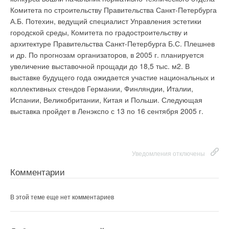
конструкция поставляется как в традиционном
Комитета по строительству Правительства Санкт-Петербурга
шестидюймовом варианте (15 см), так и в виде более
А.Б. Потехин, ведущий специалист Управления эстетики
широких семидюймовых (17,7 см) пластин. Наружная
городской среды, Комитета по градостроительству и
отделка сайдинга предполагает традиционный рисунок
архитектуре Правительства Санкт-Петербурга Б.С. Плешнев
(имитация древесных колец). Кроме того, изделия могут
и др. По прогнозам организаторов, в 2005 г. планируется
поставляться обширной гаммы цветов. В основе материала
увеличение выставочной прощади до 18,5 тыс. м2. В
более темных – формула GELOY, смолы высокого качества
выставке будущего года ожидается участие национальных и
от GE Plastics. Данная добавка обеспечивает более сильную
коллективных стендов Германии, Финляндии, Италии,
сопротивляемость ультрафиолетовому воздействию, что
Испании, Великобритании, Китая и Польши. Следующая
также способствует снижению изнашиваемости покрытия.
выставка пройдет в Ленэкспо с 13 по 16 сентября 2005 г.
Источник: Construction Press Service
Уведомления отключены
Уведомления отключены
Комментарии
Комментарии
В этой теме еще нет комментариев
В этой теме еще нет комментариев