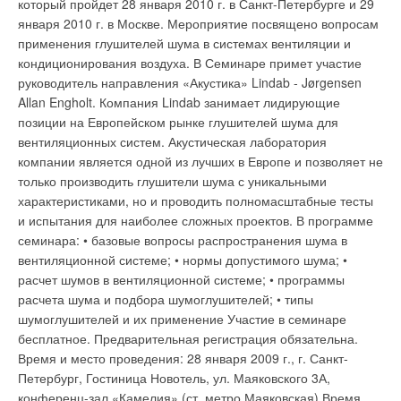
который пройдет 28 января 2010 г. в Санкт-Петербурге и 29
водоканала. Ранее, чтобы получить необходимый документ
приборами других производителей, обладают наилучшим
января 2010 г. в Москве. Мероприятие посвящено вопросам
или услугу, людям приходилось проходить многочисленные
сочетанием тепловой мощности, цены и общепризнанного
применения глушителей шума в системах вентиляции и
согласующие инстанции (или неоднократно посещать
качества. Сочетают в себе высокотехнологичные решения и
кондиционирования воздуха. В Семинаре примет участие
различные службы водоканала), собирать справки,
безупречный современный дизайн. Ежегодно россияне
руководитель направления «Акустика» Lindab - Jørgensen
согласования и заключения, а затем представлять их
покупают десятки тысяч радиаторов Vogel & Noot, ведь
Allan Engholt. Компания Lindab занимает лидирующие
соответствующему должностному лицу для оформления
радиаторы застрахованы на один миллион евро и имеют
позиции на Европейском рынке глушителей шума для
требуемого документа или для получения нужной услуги.
гарантию 10 лет! Стальные радиаторы Vogel&Noot
вентиляционных систем. Акустическая лаборатория
Эти бюрократические трудности приводили к потере
используют для систем водяного отопления в помещениях
компании является одной из лучших в Европе и позволяет не
времени и сил. «Служба одного окна» призвана обеспечить
самого разного назначения. Радиаторы могут применяться в
только производить глушители шума с уникальными
совершенно иной подход в работе с абонентами, а именно
жилых, офисных, торговых зданиях с индивидуальными
характеристиками, но и проводить полномасштабные тесты
«не человек должен бегать за бумагами, а бумаги за
тепловыми пунктами, а также в коттеджах. Все радиаторы
и испытания для наиболее сложных проектов. В программе
человеком». При этом функции принятия решения и
Vogel&Noot сертифицированы по ГОСТ и имеют сертификат
семинара: • базовые вопросы распространения шума в
отработки вопросов остаются за подразделениями
Госстроя России, а производственные процессы всех
вентиляционной системе; • нормы допустимого шума; •
водоканала, а «служба одного окна» создаёт все условия,
заводов концерна сертифицированны по ISO 9001.
расчет шумов в вентиляционной системе; • программы
чтобы сделать это без бюрократических проволочек. Но,
Высокоточная сварка, высококачественная грунтовка и
расчета шума и подбора шумоглушителей; • типы
самое главное, граждане смогут решать различные вопросы
финальное порошковое покрытие - вот составляющие
шумоглушителей и их применение Участие в семинаре
в одном месте, не ходя по многочисленным кабинетам.
надежности данных радиаторов на многие годы.
бесплатное. Предварительная регистрация обязательна.
Служба одного окна обеспечивает качественную и быструю
Время и место проведения: 28 января 2009 г., г. Санкт-
обработку всех обращений с учетом приоритета обращения
Петербург, Гостиница Новотель, ул. Маяковского 3А,
(срочность и важность обращения для гражданина). Все
конференц-зал «Камелия» (ст. метро Маяковская) Время