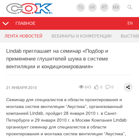
TG
VK
RT
MX
ГЛАВНОЕ
EN
«Служба одного окна»
Открыта дистрибуция стальных радиаторов
ЛЕНТА НОВОСТЕЙ
ВЕБИНАРЫ И КОНФЕРЕНЦИИ
ВЫСТАВ
отопления Vogel & Noot
Lindab приглашает на семинар «Подбор и
20 ЯНВАРЯ 2010
826
0
0
применение глушителей шума в системе
19 ЯНВАРЯ 2010
957
0
0
В филиале «НовороссийскВодоканал» ООО «Югводоканал»
вентиляции и кондиционирования»
начала работу «Служба одного окна» Ее задача - создать
Концерн БГК предлагает широкий ассортимент радиаторов,
единое информационное пространство в сфере городского
сделанных из различных материалов — чугуна, алюминия,
водоснабжения и водоотведения. Функциональная нагрузка
биметалла, а также стальные панельные радиаторы,
21 ЯНВАРЯ 2010
843
0
0
новой службы связана, прежде всего, с информационно-
которые представлены известными и проверенными
справочным и аналитическим сопровождением работы с
временем марками. Среди них особенно выделяются
Семинар для специалистов в области проектирования и
потребителями услуг, приём (регистрация) заявлений и
стальные панельные радиаторы от компании Vogеl&Noot
монтажа систем вентиляции “Акустика”, организованный
документов, представляемых заявителями для
(Фогель энд Нат), одного из ведущих производителей
компанией Lindab, пройдет 28 января 2010 г. в Санкт-
осуществления работ по подготовке запрашиваемых
радиаторов в Европе. Являясь крупным поставщиком
Петербурге и 29 января 2010 г. в Москве Компания Lindab
документов, а также выдачу оформленных документов либо
радиаторов Vogеl&Noot в России, Концерн БГК предлагает
организует семинар для специалистов в области
мотивированных отказов заявителям, точной и оперативной
одни из лучших условий для сотрудничества. Стальные
проектирования и монтажа систем вентиляции “Акустика”,
передачей информации соответствующим подразделениям
радиаторы Vogеl & Noot, по сравнению с аналогичными