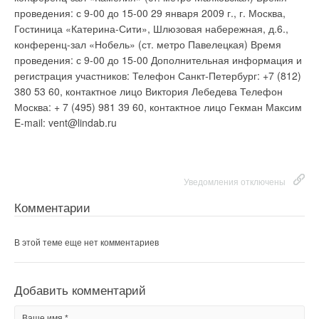
типовые обращения имеют стандартные механизмы
Уведомления отключены
проведения: с 9-00 до 15-00 29 января 2009 г., г. Москва,
согласований, на каждом из этапов контролируются сроки
Гостиница «Катерина-Сити», Шлюзовая набережная, д.6.,
Комментарии
исполнения. Основной эффект от проводимых мероприятий
конференц-зал «Нобель» (ст. метро Павелецкая) Время
получат потребители услуг филиала
проведения: с 9-00 до 15-00 Дополнительная информация и
В этой теме еще нет комментариев
«НовороссийскВодоканал» ООО «Югводоканал», поскольку
регистрация участников: Телефон Санкт-Петербург: +7 (812)
это принципиально новое качество обслуживания
380 53 60, контактное лицо Виктория Лебедева Телефон
населения, снижение расходов на услуги за счет оплаты по
Москва: + 7 (495) 981 39 60, контактное лицо Гекман Максим
Добавить комментарий
фактическому потреблению и возможность управления
E-mail: vent@lindab.ru
собственным потреблением ресурсов. Прозрачность работы
Ваше имя *
«Службы одного окна» дает возможность руководству
филиала «НовороссийскВодоканал» ООО «Югводоканал»
оперативно контролировать работу всех структур. Таким
Уведомления отключены
Ваш E-mail *
образом, кроме непосредственной комплексной работы с
Комментарии
потребителем, создаются предпосылки для решения
важнейшей государственной задачи повышения
энергоэффективности, поскольку невозможно научиться
Текст комментария
В этой теме еще нет комментариев
экономить то, что нельзя посчитать.
Добавить комментарий
Уведомления отключены
Ваше имя *