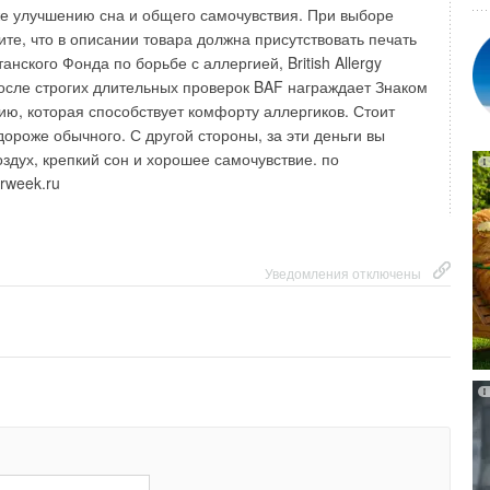
же улучшению сна и общего самочувствия. При выборе
Уведомления отключены
те, что в описании товара должна присутствовать печать
нского Фонда по борьбе с аллергией, British Allergy
После строгих длительных проверок BAF награждает Знаком
ю, которая способствует комфорту аллергиков. Стоит
ороже обычного. С другой стороны, за эти деньги вы
здух, крепкий сон и хорошее самочувствие. по
rweek.ru
Уведомления отключены