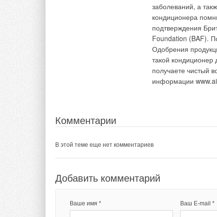
В этой теме еще нет комментариев
заболеваний, а так
Комментарии
кондиционера помни
подтверждения Брита
Добавить комментарий
В этой теме еще нет комментариев
Foundation (BAF). 
Одобрения продукци
такой кондиционер д
Ваше имя *
Ваш E-mail *
Добавить комментарий
получаете чистый во
информации www.ai
Ваше имя *
Ваш E-mail *
Текст комментария
Комментарии
Текст комментария
В этой теме еще нет комментариев
Добавить комментарий
Ваше имя *
Ваш E-mail *