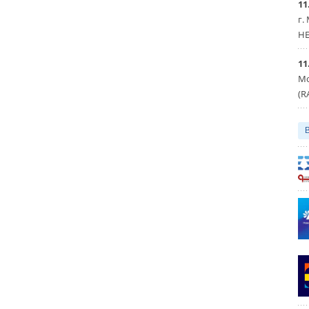
11
г.
HE
11
Мо
(R