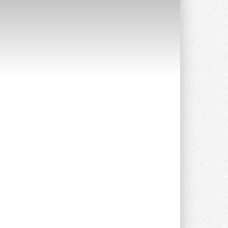
Краска для окон: как выбрать
состав, который не
растрескается после первой
зимы
Частые вопросы о краске для окон ...
30 ИЮЛЯ 2026
СИЭНПИ РУС представила
новую серию консольных
насосов NM
Усовершенствованная гидравлика
помогает снизить энергопотребление ...
30 ИЮЛЯ 2026
Группа «Теплолюкс» открыла
новую производственную
площадку
Открытие нового завода состоялось
сегодня в Мытищах ...
29 ИЮЛЯ 2026
Stiebel Eltron — спонсирует
международные соревнования
25 спортсменов, выступающих в
прыжках с трамплина и лыжном
двоеборье на международных ...
29 ИЮЛЯ 2026