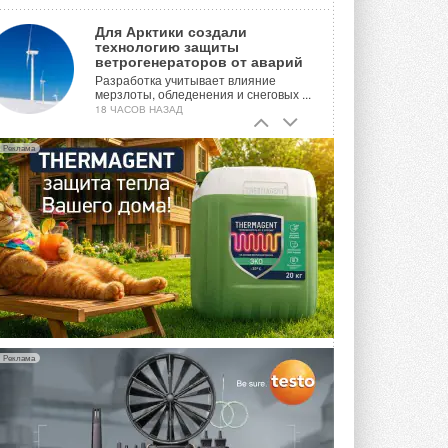
Для Арктики создали
технологию защиты
ветрогенераторов от аварий
Разработка учитывает влияние
мерзлоты, обледенения и снеговых ...
18 ЧАСОВ НАЗАД
Гибридный тепловой насос PV/T
Реклама
с одним общим испарителем
Исследователи предложили
конструкцию двухисточникового ...
ВЧЕРА
21-й ежегодный форум
«ЦОД-2026»
Мероприятие пройдет 2-3 сентября в
отеле Radisson Slavyanskaya. Форум
посетит более двух тысяч участников ...
ВЧЕРА
Реклама
Китайская Shenling представила
линейку тепловых насосов
«воздух-вода» на R290
Серия ThermaX R290 All-In-One
включает три модели ...