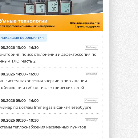
4 АВГУСТА 2026
Тепловые насосы в связке с
солнечной генерацией и
накопителем снижают
потребление на 60%
Исследователи из Италии установили ...
Ближайшие мероприятия
4 АВГУСТА 2026
.08.2026 13:00 - 14:30
Вебинар
«РУСКЛИМАТ Fest 2026» в Уфе
ниторинг, поиск отклонений и дефектоскопия по
собрал свыше 700 профи
нным ТЛО. Часть 2
климатической отрасли
Организатором выступил торгово-
производственный холдинг ...
.08.2026 14:00 - 16:00
Вебинар
3 АВГУСТА 2026
ль систем накопления энергии в повышении
тойчивости и гибкости электрических сетей
«Датарк» испытал модульный
ЦОД с плотностью 54 кВт на
стойку
.08.2026 09:00 - 14:00
Семинар
Испытания прошли на собственной
минар по котлам Immergas в Санкт-Петербурге
производственной площадке и были ...
3 АВГУСТА 2026
.08.2026 09:30 - 10:30
Вебинар
Samsung выпускает VRF-
стемы теплоснабжения населенных пунктов
систему DVM на R32
Линейка включает семь типоразмеров