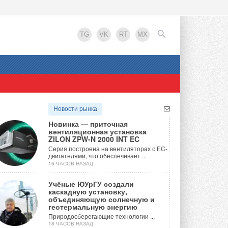
TG
VK
RT
MX
EN
Новости рынка
Новинка — приточная
вентиляционная установка
ZILON ZPW-N 2000 INT EC
Серия построена на вентиляторах с EC-
двигателями, что обеспечивает ...
16 ЧАСОВ НАЗАД
Учёные ЮУрГУ создали
каскадную установку,
объединяющую солнечную и
геотермальную энергию
Природосберегающие технологии ...
18 ЧАСОВ НАЗАД