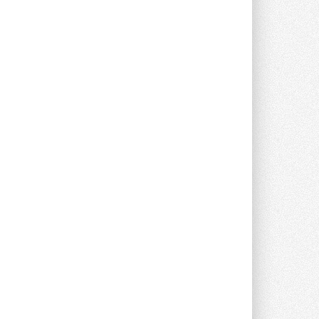
предложение оснащать все новые ...
1
28 ИЮЛЯ 2026
В Подмосковье запустят
производство холодильной
техники и теплообменного
оборудования
Проект реализует компания «ВЕЗА» ...
28 ИЮЛЯ 2026
Ридан объявил о старте продаж
автоматического
балансировочного клапана
Клапан APT‑R3 производится на заводе
в Лешково (Московская область) ...
27 ИЮЛЯ 2026
Шумоглушители собственного
производства от компании
TURKOV
Новая линейка пластинчатых
прямоугольных шумоглушителей ...
27 ИЮЛЯ 2026
Aquatherm Almaty 2026:
ключевая платформа для
развития инженерных систем