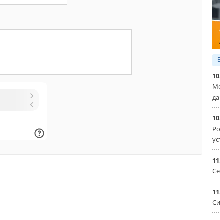
10
Мо
да
10
Ро
ус
11
Се
11
Си