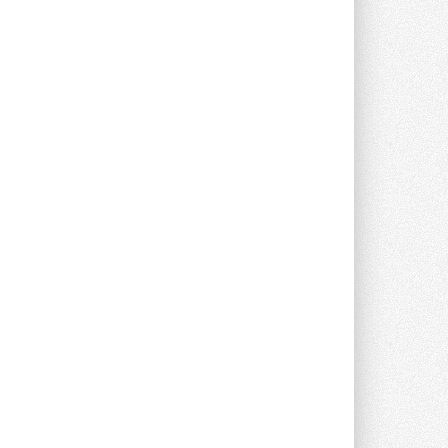
Новый фирменный магазин
Midea открылся в Сургуте
Компания «Даичи» совместно с
партнером «Энердрим» открыла новый
фирменный магазин Midea в Сургуте ...
29 ИЮЛЯ 2026
Токио — лидер по
интенсивности использования
кондиционеров
Данные получены в ходе очередного
опроса Daikin о восприятии жары ...
28 ИЮЛЯ 2026
CDU производства LG прошёл
валидацию NVIDIA для ИИ-дата-
центров
Компания становится официальным
партнёром NVIDIA по системам ...
28 ИЮЛЯ 2026
В Великобритании предлагают
сделать кондиционирование
обязательным для новостроек
Либеральные демократы внесли