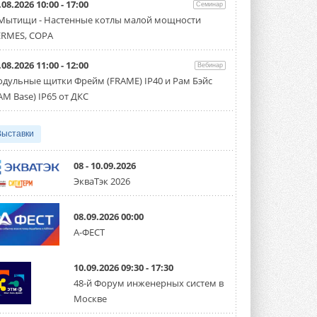
.08.2026 10:00 - 17:00
производительностью от 22,4 до 56 кВт.
Семинар
Суммарная длина трубопроводов ...
 Мытищи - Настенные котлы малой мощности
3 АВГУСТА 2026
RMES, COPA
«СиСофт Девелопмент» подвел
.08.2026 11:00 - 12:00
итоги конкурса студенческих
Вебинар
проектов «ТИМ-лидеры 2026»
дульные щитки Фрейм (FRAME) IP40 и Рам Бэйс
Новый сезон конкурса «ТИМ-лидеры»
AM Base) IP65 от ДКС
стартует уже в сентябре 2026 года ...
3 АВГУСТА 2026
Выставки
«Русклимат» укрепляет
партнёрство за Уралом
Президент Омского землячества в
08 - 10.09.2026
Москве Михаил Тимошенко посетил
ЭкваТэк 2026
Омск с трёхдневным рабочим визитом ...
31 ИЮЛЯ 2026
08.09.2026 00:00
Carrier модернизирует
А-ФЕСТ
флагманский чиллер AquaEdge
19XR
Чиллер получил новую версию,
10.09.2026 09:30 - 17:30
работающую на хладагенте R1234ze ...
31 ИЮЛЯ 2026
48-й Форум инженерных систем в
Москве
Mitsubishi расширяет