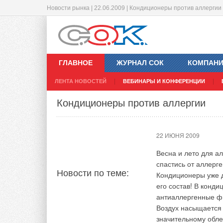
Новости рынка | 22.06.2009 | Кондиционеры против аллергии
Электропечка в современном испо
Костюм-кондиционер спасение япо
19 ИЮНЯ 2009
18 ИЮНЯ 2009
ГЛАВНОЕ
ЖУРНАЛ СОК
КОМПАН
В ассортименте эле
В Японии стартовал
ЛЕНТА НОВОСТЕЙ
ВЕБИНАРЫ И КОНФЕРЕНЦИИ
оригинальная элект
офисных работников
Новости по теме:
Новости по теме:
буржуйка становит
необходимо перемещ
Кондиционеры против аллергии
с обогревом помеще
улице бушуют летние
кВт и 2 кВт) позвол
вот, спасением офи
экономически выгод
костюм-кондиционер
22 ИЮНЯ 2009
Можно включить печ
аккумуляторы холода
продолжит радовать
время будет защище
Весна и лето для а
Cube можно использо
составляет 520 дол
спастись от аллерг
Новости по теме:
гостиной или спаль
Кондиционеры уже д
позволяют новинке 
его состав! В конд
(ШxВxГ): 470x490x2
антиаллергенные ф
Комментарии
Воздух насыщается 
значительному обле