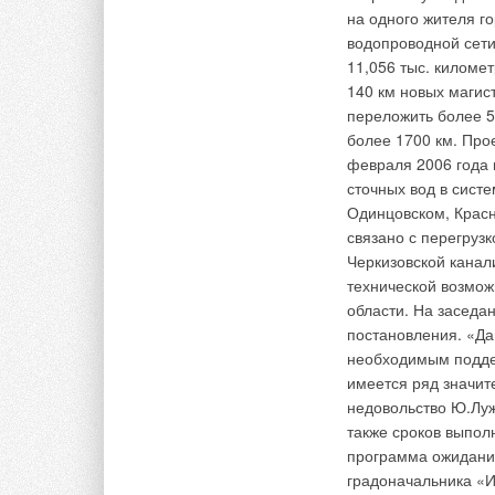
используется в нару
на одного жителя г
подогревом очень л
водопроводной сети
подключаются к ист
Добавить комментарий
11,056 тыс. километ
квадратный фут и п
140 км новых магист
минимальных затрат
переложить более 5
Ваше имя *
Ваш E-mail *
внутри помещения.
более 1700 км. Про
коврика способствуе
февраля 2006 года 
Коврик может распо
сточных вод в сист
Текст комментария
тем самым безопасны
Одинцовском, Крас
сухим пол, способс
связано с перегруз
двери, помогая быс
Черкизовской канал
постоянном движени
технической возмож
может попадать вну
области. На заседа
лучшему состоянию 
постановления. «Да
снега и замерзшей 
необходимым подде
ковриках. Низкопро
имеется ряд значите
круглый год обеспе
недовольство Ю.Луж
стульев на колесик
также сроков выпол
эксплуатации и мож
программа ожиданий
Сфера применения к
градоначальника «