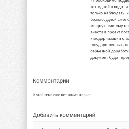
«Необходимо подде
коттеджей в водо- 
только наблюдать, 
Ваше имя *
Ваш E-mail *
безрассудной смело
мощную систему под
внести в проект п
Текст комментария
к модернизации сто
государственных, н
серьезной доработк
документ будет пре
Комментарии
В этой теме еще нет комментариев
Добавить комментарий