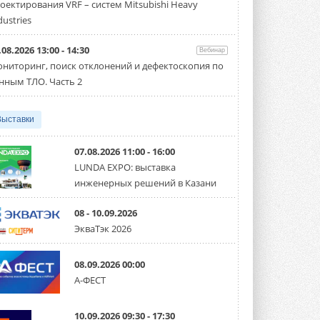
оектирования VRF – систем Mitsubishi Heavy
Чиллер получил новую версию,
работающую на хладагенте R1234ze ...
dustries
31 ИЮЛЯ 2026
.08.2026 13:00 - 14:30
Вебинар
Mitsubishi расширяет
ниторинг, поиск отклонений и дефектоскопия по
направление систем
охлаждения для ЦОД
нным ТЛО. Часть 2
Mitsubishi Electric создаёт в США новую
компанию MEHITS US Inc. ...
31 ИЮЛЯ 2026
Выставки
США запретили использование
иностранных инверторов
07.08.2026 11:00 - 16:00
28 июля 2026 года Федеральная
LUNDA EXPO: выставка
комиссия по связи США (FCC) обновила
инженерных решений в Казани
свой специальный перечень Covered ...
31 ИЮЛЯ 2026
08 - 10.09.2026
Уже через месяц в России
ЭкваТэк 2026
можно будет устанавливать
солнечные панели в МКД
С 1 сентября снимается запрет на
08.09.2026 00:00
микрогенерацию в многоквартирных ...
А-ФЕСТ
30 ИЮЛЯ 2026
Канальные вентиляторы с ЕС-
10.09.2026 09:30 - 17:30