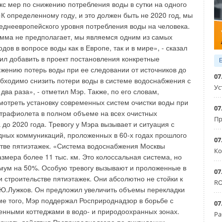
 рабочие места, сборочные линии, охраняемые входные
кс мер по снижению потребления воды в сутки на одного
места погрузки/разгрузки. Использование постоянного
«К определенному году, и это должен быть не 2020 год, мы
жет быть более эффективным и экономичным, чем
еднеевропейского уровня потребления воды на человека.
помещений. Ковриком очень легко пользоваться – надо
амма не предполагает, мы являемся одним из самых
ь его к источнику электропитания с помощью шнура,
дов в вопросе воды как в Европе, так и в мире», - сказал
йную изоляцию. Для обогрева коврика используется
ил добавить в проект постановления конкретные
опитание – переменный ток 120В, электрическая цепь на
жению потерь воды при ее следовании от источников до
07
ские компоненты сертифицированы. Коврики сделаны из
бходимо снизить потери воды в системе водоснабжения с
Ус
 нитриловой резины, имеют идеальный размер для
ва раза», - отметил Мэр. Также, по его словам,
х и промышленных помещениях – общий размер коврика
отреть установку современных систем очистки воды при
07
ер нагревающейся секции 28х32, 5 дюйма. Возможны и
трафиолета в полном объеме на всех очистных
Пр
до 2020 года. Тревогу у Мэра вызывает и ситуация с
дных коммуникаций, проложенных в 60-х годах прошлого
07
стве пятиэтажек. «Система водоснабжения Москвы
Ко
азмера более 11 тыс. км. Это колоссальная система, но
Уведомления отключены
мум на 50%. Особую тревогу вызывают и проложенные в
07
и строительстве пятиэтажек. Они абсолютно не стойки к
RO
л Ю.Лужков. Он предложил увеличить объемы перекладки
оме того, Мэр поддержал Росприроднадзор в борьбе с
07
енными коттеджами в водо- и природоохранных зонах.
Ра