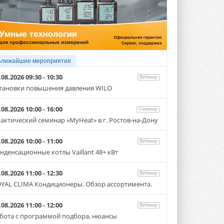
3 АВГУСТА 2026
Samsung выпускает VRF-
систему DVM на R32
Линейка включает семь типоразмеров
производительностью от 22,4 до 56 кВт.
Суммарная длина трубопроводов ...
Ближайшие мероприятия
3 АВГУСТА 2026
.08.2026 09:30 - 10:30
Вебинар
«СиСофт Девелопмент» подвел
тановки повышения давления WILO
итоги конкурса студенческих
проектов «ТИМ-лидеры 2026»
.08.2026 10:00 - 16:00
Семинар
Новый сезон конкурса «ТИМ-лидеры»
стартует уже в сентябре 2026 года ...
актический семинар «MyHeat» в г. Ростов-на-Дону
3 АВГУСТА 2026
.08.2026 10:00 - 11:00
Вебинар
«Русклимат» укрепляет
нденсационные котлы Vaillant 48+ кВт
партнёрство за Уралом
Президент Омского землячества в
Москве Михаил Тимошенко посетил
.08.2026 11:00 - 12:30
Вебинар
Омск с трёхдневным рабочим визитом ...
YAL CLIMA Кондиционеры. Обзор ассортимента.
31 ИЮЛЯ 2026
Carrier модернизирует
.08.2026 11:00 - 12:00
Вебинар
флагманский чиллер AquaEdge
бота с программой подбора, нюансы
19XR