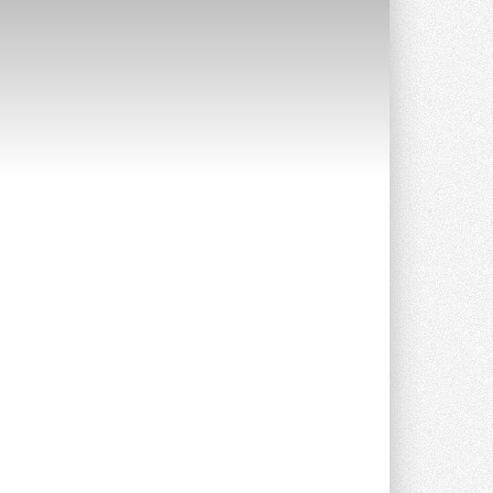
Stiebel Eltron — спонсирует
международные соревнования
25 спортсменов, выступающих в
прыжках с трамплина и лыжном
двоеборье на международных ...
29 ИЮЛЯ 2026
Новый фирменный магазин
Midea открылся в Сургуте
Компания «Даичи» совместно с
партнером «Энердрим» открыла новый
фирменный магазин Midea в Сургуте ...
29 ИЮЛЯ 2026
Токио — лидер по
интенсивности использования
кондиционеров
Данные получены в ходе очередного
опроса Daikin о восприятии жары ...
28 ИЮЛЯ 2026
CDU производства LG прошёл
валидацию NVIDIA для ИИ-дата-
центров
Компания становится официальным
партнёром NVIDIA по системам ...
28 ИЮЛЯ 2026