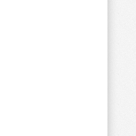
В Великобритании предлагают
сделать кондиционирование
обязательным для новостроек
Либеральные демократы внесли
предложение оснащать все новые ...
1
28 ИЮЛЯ 2026
В Подмосковье запустят
производство холодильной
техники и теплообменного
оборудования
Проект реализует компания «ВЕЗА» ...
28 ИЮЛЯ 2026
Ридан объявил о старте продаж
автоматического
балансировочного клапана
Клапан APT‑R3 производится на заводе
в Лешково (Московская область) ...
27 ИЮЛЯ 2026
Шумоглушители собственного
производства от компании
TURKOV
Новая линейка пластинчатых