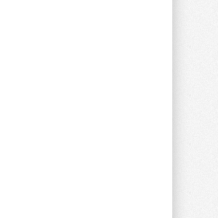
прямоугольных шумоглушителей ...
27 ИЮЛЯ 2026
Aquatherm Almaty 2026:
ключевая платформа для
развития инженерных систем
Центральной Азии
С 2 по 4 сентября 2026 года в Алматы ...
27 ИЮЛЯ 2026
ВИЭ обойдут уголь по
выработке электроэнергии в
текущем году
Международное энергетическое
агентство (МЭА) выпустило ...
27 ИЮЛЯ 2026
Taconova переосмысливает
работу насосов для тёплых
полов
Меньше дросселирования, больше
эффективности — основной принцип ...
27 ИЮЛЯ 2026
Kermi представила станцию X-
NET WOHNUNGSSTATION PRO E
Новая квартирная станция отопления и