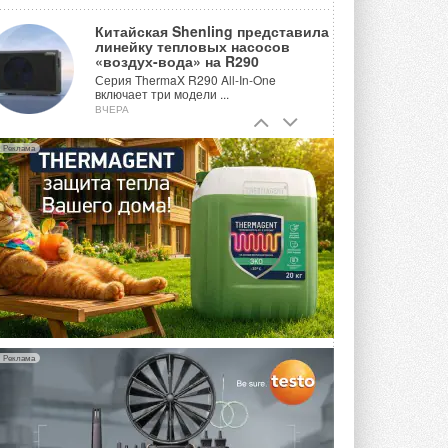
Китайская Shenling представила
линейку тепловых насосов
«воздух-вода» на R290
Серия ThermaX R290 All-In-One
включает три модели ...
ВЧЕРА
Тепловые насосы в связке с
Реклама
солнечной генерацией и
накопителем снижают
потребление на 60%
Исследователи из Италии установили ...
ВЧЕРА
«РУСКЛИМАТ Fest 2026» в Уфе
собрал свыше 700 профи
климатической отрасли
Организатором выступил торгово-
производственный холдинг ...
3 АВГУСТА 2026
Реклама
«Датарк» испытал модульный
ЦОД с плотностью 54 кВт на
стойку
Испытания прошли на собственной
производственной площадке и были ...