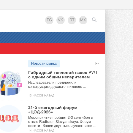
TG
VK
RT
MX
EN
Новости рынка
Гибридный тепловой насос PV/T
с одним общим испарителем
Исследователи предложили
конструкцию двухисточникового ...
13 ЧАСОВ НАЗАД
21-й ежегодный форум
«ЦОД-2026»
Мероприятие пройдет 2-3 сентября в
отеле Radisson Slavyanskaya. Форум
посетит более двух тысяч участников ...
14 ЧАСОВ НАЗАД