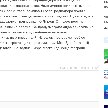
ржать действия Росприроднадзора по ликвидации
пр
и природоохранных зонах. Надо именно поддержать, а не
In
как Олег Митволь замглавы Росприроднадзора почти с
стью воюет с владельцами этих коттеджей. Нужно создать
10
держки», - подчеркнул Ю.Лужков. Он также поручил
Мо
остановления положение, предусматривающее привлечение
да
личной системы водоснабжения не только
о и частных инвестиций. «В целом программа требует
и и конкретизации», - резюмировал Мэр. Доработанный
дставлен на подпись Мэра Москвы до конца февраля.
Уведомления отключены