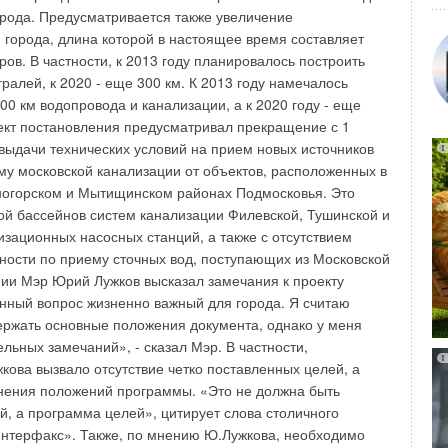
жных ковриках для стаивания снега, входные коврики с
орода. Предусматривается также увеличение
егко устанавливаются – просто разматываются и
 города, длина которой в настоящее время составляет
очнику питания. С выходным показателем в 140 BTU на
ров. В частности, к 2013 году планировалось построить
ри температуре окружающей среды 60°F, коврики при
ралей, к 2020 - еще 300 км. К 2013 году намечалось
ах достигают температуры 100°F при использовании
00 км водопровода и канализации, а к 2020 году - еще
 При применении снаружи зданий нагревающаяся часть
ект постановления предусматривал прекращение с 1
т тому, что проход остается свободным от снега и льда.
выдачи технических условий на прием новых источников
лагаться у двери и на рампе, круглосуточно обеспечивая
ему московской канализации от объектов, расположенных в
й проход. То, что коврик, кроме всего прочего, делает
ногорском и Мытищинском районах Подмосковья. Это
твует лучшей сохранности пола и исключает зажатие
кой бассейнов систем канализации Филевской, Тушинской и
трее устранять воду, образовывающуюся у дверей при
изационных насосных станций, а также с отсутствием
и. В местах с высокой интенсивностью прохода, где снег
ности по приему сточных вод, поступающих из Московской
трь помещения на обуви, коврик с подогревом помогает
нии Мэр Юрий Лужков высказал замечания к проекту
входной зоны, способствуя быстрому стаиванию с обуви
нный вопрос жизненно важный для города. Я считаю
грязи, которые могут накапливаться на не обогреваемых
ржать основные положения документа, однако у меня
фильная и нескользящая поверхность этого коврика
льных замечаний», - сказал Мэр. В частности,
чивает легкий проход по нему пешеходов и передвижение
кова вызвало отсутствие четко поставленных целей, а
ах. Коврик с такой поверхностью имеет длительный срок
нения положений программы. «Это не должна быть
ет очищаться с помощью мягких моющих средств и воды.
, а программа целей», цитирует слова столичного
овриков с подогревом практически неограниченна –
Интерфакс». Также, по мнению Ю.Лужкова, необходимо