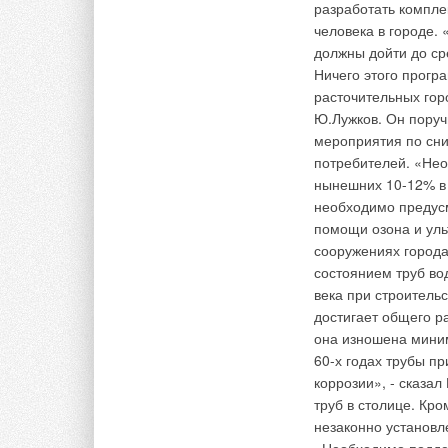
гаражи, вестибюли,
разработать компле
проходы/проезды и 
человека в городе. 
подогрева пола мо
должны дойти до ср
обогревателей для 
Ничего этого прогр
просто подсоединит
расточительных горо
который имеет лине
Ю.Лужков. Он поруч
стандартное электр
мероприятия по сни
15А. Все электриче
потребителей. «Нео
высококачественной
нынешних 10-12% в д
применения в жилы
необходимо предусм
36х39 дюйма, разм
помощи озона и уль
другие размеры.
сооружениях города 
состоянием труб во
века при строитель
достигает общего р
Комментарии
она изношена мини
60-х годах трубы пр
В этой теме еще нет комментариев
коррозии», - сказа
труб в столице. Кр
незаконно установл
Добавить комментарий