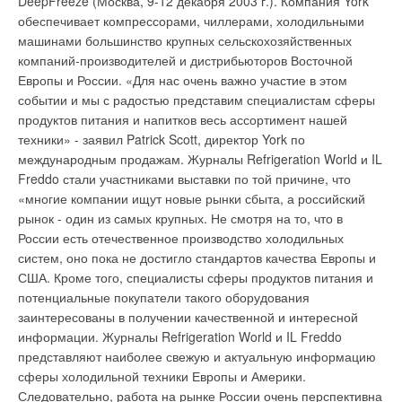
DeepFreeze (Москва, 9-12 декабря 2003 г.). Компания York
мм). Срок службы таких труб может достигать 25 лет. На
Цветочные горшки на балконах также должны быть
обеспечивает компрессорами, чиллерами, холодильными
антивандальный вариант заменяются только нижнее звено и
одинаковой формы и цвета - чтобы не портить
машинами большинство крупных сельскохозяйственных
так называемый отлив, то есть те части водостока, которые
архитектурный облик здания. Правила запрещают
компаний-производителей и дистрибьюторов Восточной
быстрее всего приходят в негодность. Поэтапная установка
собственникам и нанимателям жилья заниматься
Европы и России. «Для нас очень важно участие в этом
антивандальных труб идет во всех районах Петербурга и в
переоборудованием и перепланировкой квартир без
событии и мы с радостью представим специалистам сферы
пригороде.
Источник: АРН "REGIONS.RU"
разрешения ЖЭКа, Межведомственной комиссии и
продуктов питания и напитков весь ассортимент нашей
Жилищной инспекции. Без этого нельзя ни установить
техники» - заявил Patrick Scott, директор York по
электроплиту взамен газовой, ни перенести нагревательные
международным продажам. Журналы Refrigeration World и IL
сантехнические или газовые приборы, ни устраивать новые
Уведомления отключены
Freddo стали участниками выставки по той причине, что
или переоборудовать существующие туалеты и ванные
«многие компании ищут новые рынки сбыта, а российский
Комментарии
комнаты, ни прокладывать или заменять электрические сети
рынок - один из самых крупных. Не смотря на то, что в
для установки душевых кабин, джакузи, стиральных машин
России есть отечественное производство холодильных
В этой теме еще нет комментариев
повышенной мощности и других сантехнических и бытовых
систем, оно пока не достигло стандартов качества Европы и
приборов нового поколения. Без разрешений нельзя
США. Кроме того, специалисты сферы продуктов питания и
переносить и разбирать перегородки, переносить двери,
потенциальные покупатели такого оборудования
Добавить комментарий
делить большие квартиры на маленькие и объединять
заинтересованы в получении качественной и интересной
несколько квартир в одну. Надо получить разрешение и на
информации. Журналы Refrigeration World и IL Freddo
Ваше имя *
устройство дополнительных кухонь и санузлов, и на
представляют наиболее свежую и актуальную информацию
расширение жилого пространства за счет коридоров и
сферы холодильной техники Европы и Америки.
темных комнат. Объединять комнаты тоже нельзя.
Следовательно, работа на рынке России очень перспективна