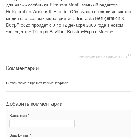
Ваш E-mail *
Нарушивших правила заставят переделать все снова, вернув
для нас» - сообщила Eleonora Monti, главный редактор
квартире первоначальный облик.
Источник: по материалам
Refrigeration World и IL Freddo. Оба журнала так же являются
"Известия"; "Lenta.Ru"; "Газета"
медиа спонсорами мероприятия. Выставка Refrigeration &
Текст комментария
DeepFreeze пройдет с 9 по 12 декабря 2003 года в новом
экспоцентре Triumph Pavilion, RosstroyExpo в Москве.
Уведомления отключены
Комментарии
Уведомления отключены
Комментарии
В этой теме еще нет комментариев
В этой теме еще нет комментариев
Добавить комментарий
Ваше имя *
Добавить комментарий
Ваше имя *
Ваш E-mail *
Ваш E-mail *