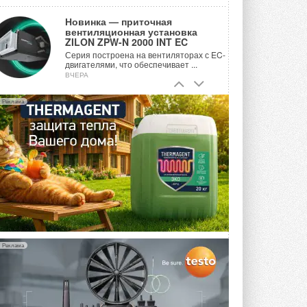
Новинка — приточная
вентиляционная установка
ZILON ZPW-N 2000 INT EC
Серия построена на вентиляторах с EC-
двигателями, что обеспечивает ...
ВЧЕРА
Учёные ЮУрГУ создали
Реклама
каскадную установку,
объединяющую солнечную и
геотермальную энергию
Природосберегающие технологии ...
ВЧЕРА
Для Арктики создали
технологию защиты
ветрогенераторов от аварий
Разработка учитывает влияние
мерзлоты, обледенения и снеговых ...
ВЧЕРА
Реклама
Гибридный тепловой насос PV/T
с одним общим испарителем
Исследователи предложили
конструкцию двухисточникового ...