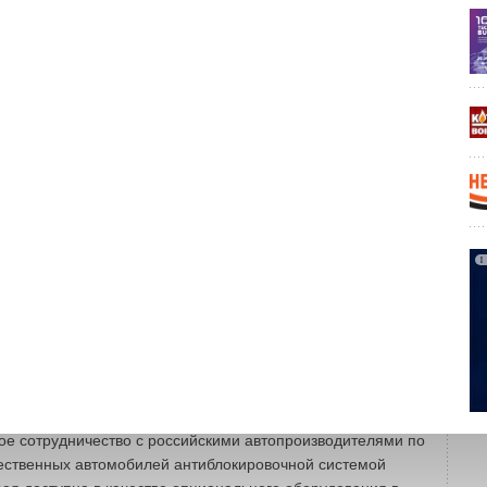
ей. Также завод планирует начать вы-пуск новых типов
для промышленной установки в продукцию международных
ропе и Америке; свечей зажигания с длинной резьбой для
роизводства компаний Ford, Mazda и Nissan; ли-ний
ля систем с общей топливной рампой и высоковольтных
ронных систем зажигания. Сильные позиции в области
м Одной из самых успешных в 2008 году стала компания
ная техника»: объем продаж увеличился на 48%. На рынке
новые продукты: конденсационные и обычные котлы,
 HAWA. Открыты представительства в Иркутске, Ижевске,
тове, Сочи, Смоленске и Ставрополе. В 2009 году
 вывести на рынок но-вые тепловые насосы,
енсационные котлы и HAWA, а также повысить свои
величения доли рынка. Неизменными остаются планы по
ьных технологий. В 2008 году в России стартовала
ности Bosch, включающая комплекс мероприятий,
нижение аварийности и повышение безопасности на
 Федерации, пишет ITnews. В рамках этой программы
ное сотрудничество с российскими автопроизводителями по
ественных автомобилей антиблокировочной системой