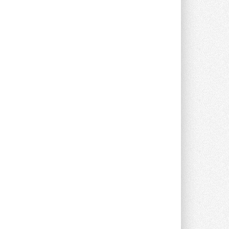
опроса Daikin о восприятии жары ...
28 ИЮЛЯ 2026
CDU производства LG прошёл
валидацию NVIDIA для ИИ-дата-
центров
Компания становится официальным
партнёром NVIDIA по системам ...
28 ИЮЛЯ 2026
В Великобритании предлагают
сделать кондиционирование
обязательным для новостроек
Либеральные демократы внесли
предложение оснащать все новые ...
1
28 ИЮЛЯ 2026
В Подмосковье запустят
производство холодильной
техники и теплообменного
оборудования
Проект реализует компания «ВЕЗА» ...
28 ИЮЛЯ 2026
Ридан объявил о старте продаж
автоматического
балансировочного клапана