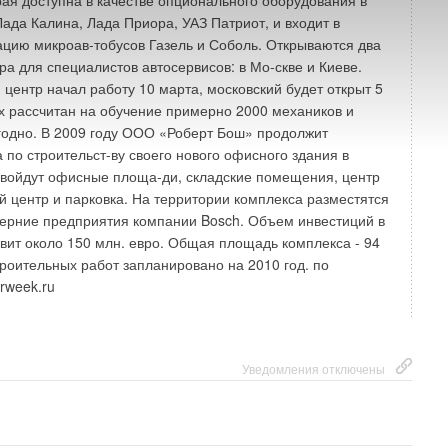
рая доступна в качестве опционального оборудования в
Лада Калина, Лада Приора, УАЗ Патриот, и входит в
цию микроав-тобусов Газель и Соболь. Открываются два
ра для специалистов автосервисов: в Мо-скве и Киеве.
 центр начал работу 10 марта, московский будет открыт 5
х рассчитан на обучение примерно 2000 механиков и
годно. В 2009 году ООО «Роберт Бош» продолжит
 по строительст-ву своего нового офисного здания в
 войдут офисные площа-ди, складские помещения, центр
й центр и парковка. На территории комплекса разместятся
черние предприятия компании Bosch. Объем инвестиций в
авит около 150 млн. евро. Общая площадь комплекса - 94
троительных работ запланировано на 2010 год. по
rweek.ru
Уведомления отключены