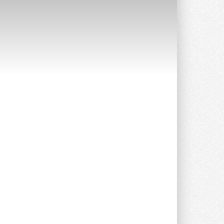
Уже через месяц в России
можно будет устанавливать
солнечные панели в МКД
С 1 сентября снимается запрет на
микрогенерацию в многоквартирных ...
30 ИЮЛЯ 2026
Канальные вентиляторы с ЕС-
двигателями Sysimple TRS EC
Poti
Новинка от Системэйр —
прямоугольный канальный ...
30 ИЮЛЯ 2026
Краска для окон: как выбрать
состав, который не
растрескается после первой
зимы
Частые вопросы о краске для окон ...
30 ИЮЛЯ 2026
СИЭНПИ РУС представила
новую серию консольных
насосов NM
Усовершенствованная гидравлика
помогает снизить энергопотребление ...
30 ИЮЛЯ 2026