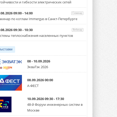
тойчивости и гибкости электрических сетей
Организатором выступил торгово-
производственный холдинг ...
3 АВГУСТА 2026
.08.2026 09:00 - 14:00
Семинар
минар по котлам Immergas в Санкт-Петербурге
«Датарк» испытал модульный
ЦОД с плотностью 54 кВт на
стойку
.08.2026 09:30 - 10:30
Вебинар
Испытания прошли на собственной
стемы теплоснабжения населенных пунктов
производственной площадке и были ...
3 АВГУСТА 2026
Выставки
Samsung выпускает VRF-
систему DVM на R32
Линейка включает семь типоразмеров
08 - 10.09.2026
производительностью от 22,4 до 56 кВт.
ЭкваТэк 2026
Суммарная длина трубопроводов ...
3 АВГУСТА 2026
08.09.2026 00:00
«СиСофт Девелопмент» подвел
А-ФЕСТ
итоги конкурса студенческих
проектов «ТИМ-лидеры 2026»
Новый сезон конкурса «ТИМ-лидеры»
10.09.2026 09:30 - 17:30
стартует уже в сентябре 2026 года ...
3 АВГУСТА 2026
48-й Форум инженерных систем в
Москве
«Русклимат» укрепляет