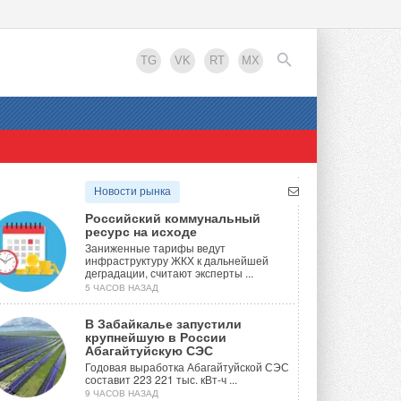
TG
VK
RT
MX
EN
Новости рынка
Российский коммунальный
ресурс на исходе
Заниженные тарифы ведут
инфраструктуру ЖКХ к дальнейшей
деградации, считают эксперты ...
5 ЧАСОВ НАЗАД
В Забайкалье запустили
крупнейшую в России
Абагайтуйскую СЭС
Годовая выработка Абагайтуйской СЭС
составит 223 221 тыс. кВт-ч ...
9 ЧАСОВ НАЗАД