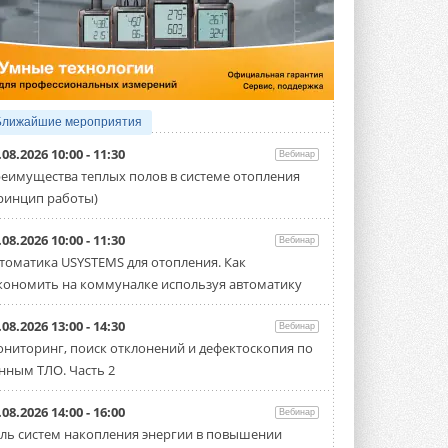
5 АВГУСТА 2026
21-й ежегодный форум
«ЦОД-2026»
Мероприятие пройдет 2-3 сентября в
отеле Radisson Slavyanskaya. Форум
посетит более двух тысяч участников ...
Ближайшие мероприятия
5 АВГУСТА 2026
.08.2026 10:00 - 11:30
Вебинар
Китайская Shenling представила
еимущества теплых полов в системе отопления
линейку тепловых насосов
ринцип работы)
«воздух-вода» на R290
Серия ThermaX R290 All-In-One
включает три модели ...
.08.2026 10:00 - 11:30
Вебинар
4 АВГУСТА 2026
томатика USYSTEMS для отопления. Как
кономить на коммуналке используя автоматику
Тепловые насосы в связке с
солнечной генерацией и
накопителем снижают
.08.2026 13:00 - 14:30
Вебинар
потребление на 60%
ниторинг, поиск отклонений и дефектоскопия по
Исследователи из Италии установили ...
нным ТЛО. Часть 2
4 АВГУСТА 2026
«РУСКЛИМАТ Fest 2026» в Уфе
.08.2026 14:00 - 16:00
Вебинар
собрал свыше 700 профи
ль систем накопления энергии в повышении
климатической отрасли