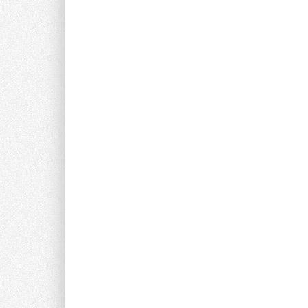
преобразования теп
энергетических сис
ветровых энергоуст
году составил 20%.
единственного пост
заказчиков, как мет
плавильных машин) 
Араз»). В 2009 год
российском рынке и
грузоподъемностью 
компонентов Rexrot
Газпрома. Планируе
электроинструменто
GST75, ударная др
2009 году линейка 
новых продуктов и 
основным направле
линейки в ОАО «Ро
крупнейший в Росси
производство систе