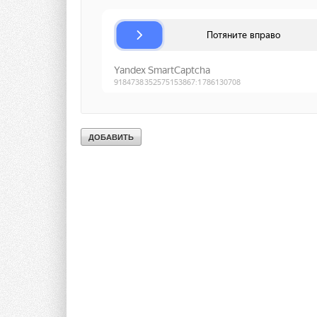
подраз-делению Bos
обнаружения прони
Текст комментария
видеокамер. Bosch 
России и, с учетом 
население которых 
Security Systems ре
театр, торговый це
бдительность» в Са
планирует расширит
обладает значитель
комплексных систем
масштаба. Установк
перспективы новейш
рамках вышеуказанн
для развития таких
электроинструменты
Украине и России. 
с оптимизмом воспр
особое внимание в
ведущей компанией 
температу-ры, а та