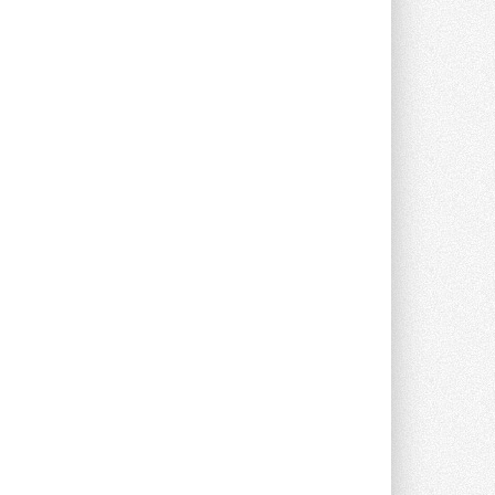
Группа «Теплолюкс» открыла
новую производственную
площадку
Открытие нового завода состоялось
сегодня в Мытищах ...
29 ИЮЛЯ 2026
Stiebel Eltron — спонсирует
международные соревнования
25 спортсменов, выступающих в
прыжках с трамплина и лыжном
двоеборье на международных ...
29 ИЮЛЯ 2026
Новый фирменный магазин
Midea открылся в Сургуте
Компания «Даичи» совместно с
партнером «Энердрим» открыла новый
фирменный магазин Midea в Сургуте ...
29 ИЮЛЯ 2026
Токио — лидер по
интенсивности использования
кондиционеров
Данные получены в ходе очередного