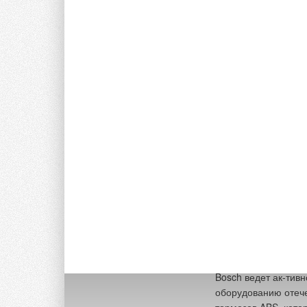
дизельных двигател
свечей зажигания 
автоконцернов в Ев
новых двигателей п
возврата топлива д
проводов для элект
отопительных систе
«Buderus отопитель
были представлены 
солнечные системы,
Перми, Омске, Сара
компания планирует
кондиционеры, конд
рейтинги за счет у
развитию автомобил
программа безопас
направленных на с
дорогах Российской
Bosch ведет ак-тив
оборудованию отеч