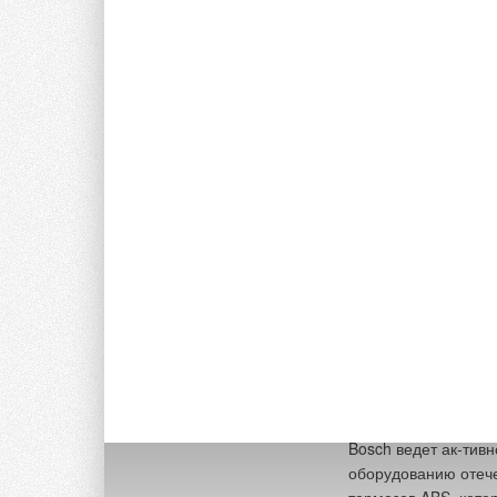
дизельных двигател
свечей зажигания 
автоконцернов в Ев
новых двигателей п
возврата топлива д
проводов для элект
отопительных систе
«Buderus отопитель
были представлены 
солнечные системы,
Перми, Омске, Сара
компания планирует
кондиционеры, конд
рейтинги за счет у
развитию автомобил
программа безопас
направленных на с
дорогах Российской
Bosch ведет ак-тив
оборудованию отеч