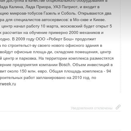
рая доступна в качестве опционального оборудования в
Лада Калина, Лада Приора, УАЗ Патриот, и входит в
цию микроав-тобусов Газель и Соболь. Открываются два
ра для специалистов автосервисов: в Мо-скве и Киеве.
 центр начал работу 10 марта, московский будет открыт 5
х рассчитан на обучение примерно 2000 механиков и
годно. В 2009 году ООО «Роберт Бош» продолжит
 по строительст-ву своего нового офисного здания в
 войдут офисные площа-ди, складские помещения, центр
й центр и парковка. На территории комплекса разместятся
черние предприятия компании Bosch. Объем инвестиций в
авит около 150 млн. евро. Общая площадь комплекса - 94
троительных работ запланировано на 2010 год. по
rweek.ru
Уведомления отключены