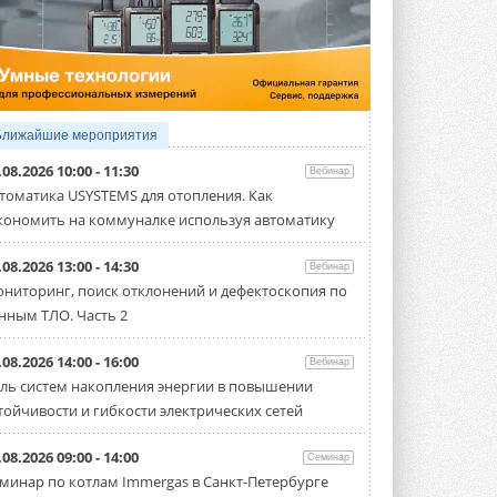
5 АВГУСТА 2026
21-й ежегодный форум
«ЦОД-2026»
Мероприятие пройдет 2-3 сентября в
отеле Radisson Slavyanskaya. Форум
посетит более двух тысяч участников ...
Ближайшие мероприятия
5 АВГУСТА 2026
.08.2026 10:00 - 11:30
Вебинар
Китайская Shenling представила
томатика USYSTEMS для отопления. Как
линейку тепловых насосов
кономить на коммуналке используя автоматику
«воздух-вода» на R290
Серия ThermaX R290 All-In-One
включает три модели ...
.08.2026 13:00 - 14:30
Вебинар
4 АВГУСТА 2026
ниторинг, поиск отклонений и дефектоскопия по
нным ТЛО. Часть 2
Тепловые насосы в связке с
солнечной генерацией и
накопителем снижают
.08.2026 14:00 - 16:00
Вебинар
потребление на 60%
ль систем накопления энергии в повышении
Исследователи из Италии установили ...
тойчивости и гибкости электрических сетей
4 АВГУСТА 2026
«РУСКЛИМАТ Fest 2026» в Уфе
.08.2026 09:00 - 14:00
Семинар
собрал свыше 700 профи
минар по котлам Immergas в Санкт-Петербурге
климатической отрасли