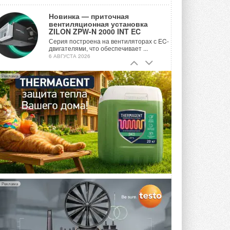
Новинка — приточная
вентиляционная установка
ZILON ZPW-N 2000 INT EC
Серия построена на вентиляторах с EC-
двигателями, что обеспечивает ...
6 АВГУСТА 2026
Учёные ЮУрГУ создали
Реклама
каскадную установку,
объединяющую солнечную и
геотермальную энергию
Природосберегающие технологии ...
6 АВГУСТА 2026
Для Арктики создали
технологию защиты
ветрогенераторов от аварий
Разработка учитывает влияние
мерзлоты, обледенения и снеговых ...
6 АВГУСТА 2026
Реклама
Гибридный тепловой насос PV/T
с одним общим испарителем
Исследователи предложили
конструкцию двухисточникового ...