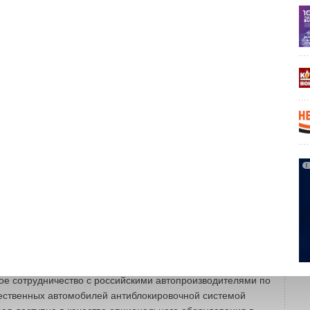
ей. Также завод планирует начать вы-пуск новых типов
для промышленной установки в продукцию международных
ропе и Америке; свечей зажигания с длинной резьбой для
роизводства компаний Ford, Mazda и Nissan; ли-ний
ля систем с общей топливной рампой и высоковольтных
ронных систем зажигания. Сильные позиции в области
м Одной из самых успешных в 2008 году стала компания
ная техника»: объем продаж увеличился на 48%. На рынке
новые продукты: конденсационные и обычные котлы,
 HAWA. Открыты представительства в Иркутске, Ижевске,
тове, Сочи, Смоленске и Ставрополе. В 2009 году
 вывести на рынок но-вые тепловые насосы,
енсационные котлы и HAWA, а также повысить свои
величения доли рынка. Неизменными остаются планы по
ьных технологий. В 2008 году в России стартовала
ности Bosch, включающая комплекс мероприятий,
нижение аварийности и повышение безопасности на
 Федерации, пишет ITnews. В рамках этой программы
ное сотрудничество с российскими автопроизводителями по
ественных автомобилей антиблокировочной системой