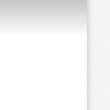
Уже через месяц в России
можно будет устанавливать
солнечные панели в МКД
С 1 сентября снимается запрет на
микрогенерацию в многоквартирных ...
30 ИЮЛЯ 2026
Канальные вентиляторы с ЕС-
двигателями Sysimple TRS EC
Poti
Новинка от Системэйр —
прямоугольный канальный ...
30 ИЮЛЯ 2026
Краска для окон: как выбрать
состав, который не
растрескается после первой
зимы
Частые вопросы о краске для окон ...
30 ИЮЛЯ 2026
СИЭНПИ РУС представила
новую серию консольных
насосов NM
Усовершенствованная гидравлика
помогает снизить энергопотребление ...
30 ИЮЛЯ 2026