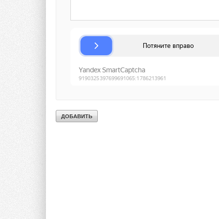
подраз-делению Bos
обнаружения прони
Текст комментария
видеокамер. Bosch 
России и, с учетом 
население которых 
Security Systems ре
театр, торговый це
бдительность» в Са
планирует расширит
обладает значитель
комплексных систем
масштаба. Установк
перспективы новейш
рамках вышеуказанн
для развития таких
электроинструменты
Украине и России. 
с оптимизмом воспр
особое внимание в
ведущей компанией 
температу-ры, а та