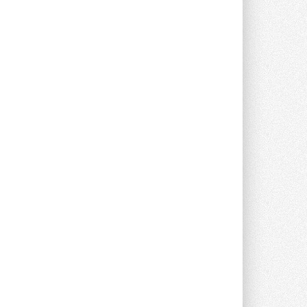
опроса Daikin о восприятии жары ...
28 ИЮЛЯ 2026
CDU производства LG прошёл
валидацию NVIDIA для ИИ-дата-
центров
Компания становится официальным
партнёром NVIDIA по системам ...
28 ИЮЛЯ 2026
В Великобритании предлагают
сделать кондиционирование
обязательным для новостроек
Либеральные демократы внесли
предложение оснащать все новые ...
1
28 ИЮЛЯ 2026
В Подмосковье запустят
производство холодильной
техники и теплообменного
оборудования
Проект реализует компания «ВЕЗА» ...
28 ИЮЛЯ 2026
Ридан объявил о старте продаж
автоматического
балансировочного клапана