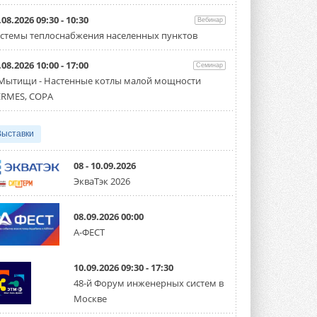
Организатором выступил торгово-
производственный холдинг ...
.08.2026 09:30 - 10:30
Вебинар
3 АВГУСТА 2026
стемы теплоснабжения населенных пунктов
«Датарк» испытал модульный
.08.2026 10:00 - 17:00
ЦОД с плотностью 54 кВт на
Семинар
стойку
 Мытищи - Настенные котлы малой мощности
Испытания прошли на собственной
RMES, COPA
производственной площадке и были ...
3 АВГУСТА 2026
Выставки
Samsung выпускает VRF-
систему DVM на R32
Линейка включает семь типоразмеров
08 - 10.09.2026
производительностью от 22,4 до 56 кВт.
ЭкваТэк 2026
Суммарная длина трубопроводов ...
3 АВГУСТА 2026
08.09.2026 00:00
«СиСофт Девелопмент» подвел
А-ФЕСТ
итоги конкурса студенческих
проектов «ТИМ-лидеры 2026»
Новый сезон конкурса «ТИМ-лидеры»
10.09.2026 09:30 - 17:30
стартует уже в сентябре 2026 года ...
3 АВГУСТА 2026
48-й Форум инженерных систем в
Москве
«Русклимат» укрепляет