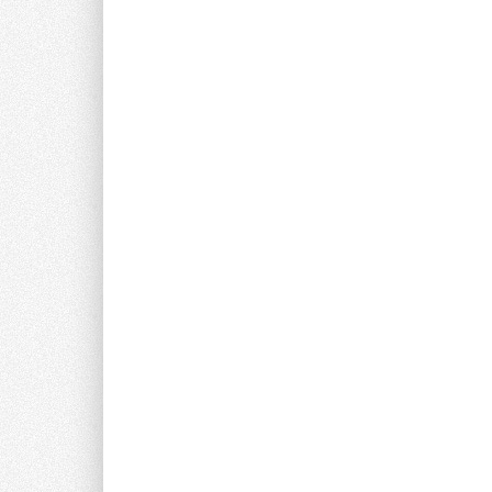
преобразования теп
энергетических сис
ветровых энергоуст
году составил 20%.
единственного пост
заказчиков, как мет
плавильных машин) 
Араз»). В 2009 год
российском рынке и
грузоподъемностью 
компонентов Rexrot
Газпрома. Планируе
электроинструменто
GST75, ударная др
2009 году линейка 
новых продуктов и 
основным направле
линейки в ОАО «Ро
крупнейший в Росси
производство систе