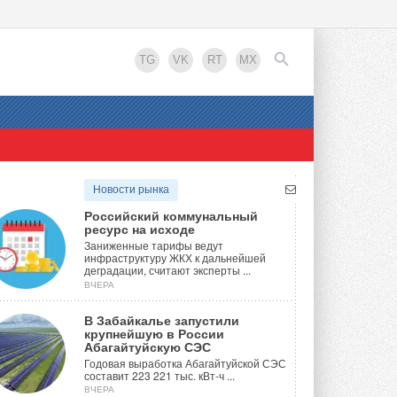
TG
VK
RT
MX
EN
Новости рынка
Российский коммунальный
ресурс на исходе
Заниженные тарифы ведут
инфраструктуру ЖКХ к дальнейшей
деградации, считают эксперты ...
ВЧЕРА
В Забайкалье запустили
крупнейшую в России
Абагайтуйскую СЭС
Годовая выработка Абагайтуйской СЭС
составит 223 221 тыс. кВт-ч ...
ВЧЕРА