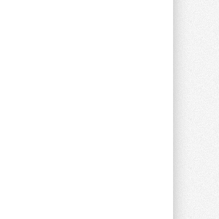
Группа «Теплолюкс» открыла
новую производственную
площадку
Открытие нового завода состоялось
сегодня в Мытищах ...
29 ИЮЛЯ 2026
Stiebel Eltron — спонсирует
международные соревнования
25 спортсменов, выступающих в
прыжках с трамплина и лыжном
двоеборье на международных ...
29 ИЮЛЯ 2026
Новый фирменный магазин
Midea открылся в Сургуте
Компания «Даичи» совместно с
партнером «Энердрим» открыла новый
фирменный магазин Midea в Сургуте ...
29 ИЮЛЯ 2026
Токио — лидер по
интенсивности использования
кондиционеров
Данные получены в ходе очередного