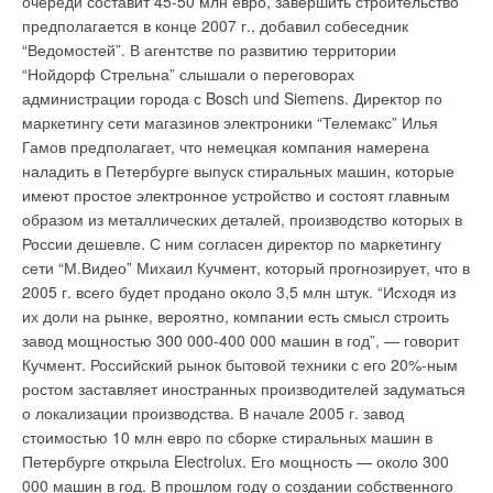
очереди составит 45-50 млн евро, завершить строительство
материалах, в рекламе и конечно же на самих приборах.
предполагается в конце 2007 г., добавил собеседник
“Ведомостей”. В агентстве по развитию территории
“Нойдорф Стрельна” слышали о переговорах
Уведомления отключены
администрации города с Bosch und Siemens. Директор по
Уведомления отключены
маркетингу сети магазинов электроники “Телемакс” Илья
Комментарии
Гамов предполагает, что немецкая компания намерена
Комментарии
наладить в Петербурге выпуск стиральных машин, которые
В этой теме еще нет комментариев
имеют простое электронное устройство и состоят главным
В этой теме еще нет комментариев
образом из металлических деталей, производство которых в
России дешевле. С ним согласен директор по маркетингу
Добавить комментарий
сети “М.Видео” Михаил Кучмент, который прогнозирует, что в
Добавить комментарий
2005 г. всего будет продано около 3,5 млн штук. “Исходя из
Ваше имя *
их доли на рынке, вероятно, компании есть смысл строить
Ваше имя *
завод мощностью 300 000-400 000 машин в год”, — говорит
Кучмент. Российский рынок бытовой техники с его 20%-ным
Ваш E-mail *
ростом заставляет иностранных производителей задуматься
Ваш E-mail *
о локализации производства. В начале 2005 г. завод
стоимостью 10 млн евро по сборке стиральных машин в
Текст комментария
Петербурге открыла Electrolux. Его мощность — около 300
Текст комментария
000 машин в год. В прошлом году о создании собственного