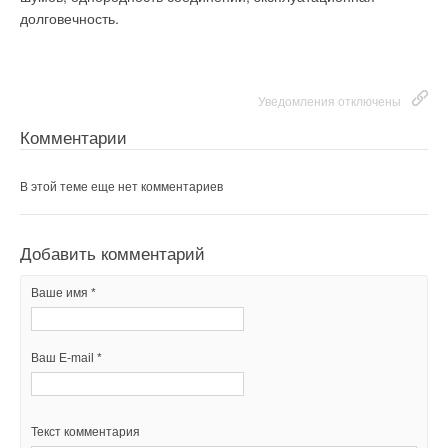
долговечность.
В этой теме еще нет комментариев
Добавить комментарий
Ваше имя *
Уведомления отключены
Добавить комментарий
Комментарии
Ваше имя *
Ваш E-mail *
В этой теме еще нет комментариев
Ваш E-mail *
Текст комментария
Добавить комментарий
Текст комментария
Ваше имя *
Ваш E-mail *
Текст комментария