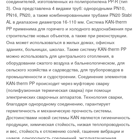
Поставщиком газовой и паровой турбин для строительства
соединителей, изготовленных из полипропилена PP-R (тип
а волны длиной 185 нм вырабатывают озон низкой
является ОАО "Силовые машины". Ожидается, что в I
3). Она представлена 4 видами труб: однородными PN10,
плотности, устраняя неприятные запахи и предотвращая
квартале 2009 г. на станцию поступит котел-утилизатор с
PN16, PN20, а также комбинированными трубами PN20 Stabi
размножение плесневого грибка и других микроорганизмов
Завода им. Орджоникидзе г. Подольска. Генеральный
AL в диапазоне диаметров 16-110 мм. Система KAN-therm
внутри прибора. Установленный режим поддерживается с
подрядчик заключил договор на изготовление и поставку
PP применима для горячего и холодного водоснабжения при
помощью инфракрасного датчика, отслеживающего
газодожимной компрессорной станции с ОАО
строительстве новых объектов, а также при реконструкции.
температуру в нижней части помещения – на поверхности
«Казанькомпрессормаш», в стадии заключения находится
Она может использоваться в жилых домах, офисных
пола и мебели. Независимый подвижный диффузор и
договор на устройство башенной градирни. Выбираются
зданиях, больницах, школах. Также систему KAN-therm PP
жалюзи увеличенного размера позволили расширить
поставщики электротехнического оборудования.
можно использовать для центрального отопления, в
диапазон регулировки направления струи воздуха от строго
Челябинская ТЭЦ-3 установленной электрической
оборудовании сжатого воздуха и бальнеологическом, для
вертикального до строго горизонтального. Это дает
мощностью 360 МВт является системным энергоузлом
сельского хозяйства и садоводства, для трубопроводов в
возможность направлять нагретый воздух отвесно вниз, а
Челябинска и Челябинской области, ведущим поставщиком
промышленности и судостроении. Соединение элементов
холодный воздух – параллельно потолку, избегая
тепла для трех районов областного центра.
KAN-therm PP происходит через муфтовую сварку
непосредственного контакта с людьми. Сплит-система
(полифузионная термическая сварка) при помощи
максимально автоматизирована. Ее обслуживание сводится
электрических сварочных аппаратов. Технология сварки,
опустошению пылесборника один раз в год.
благодаря однородному соединению, гарантирует
Уведомления отключены
герметичность и механическую прочность системы.
Достоинствами новой системы KAN являются гигиеничность
Комментарии
продукции, химическая стойкость, низкая теплопроводность
Уведомления отключены
и вес, стойкость к отложению солей, гашение вибрации и
В этой теме еще нет комментариев
шумов, однородность соединений, эксплуатационная
Комментарии