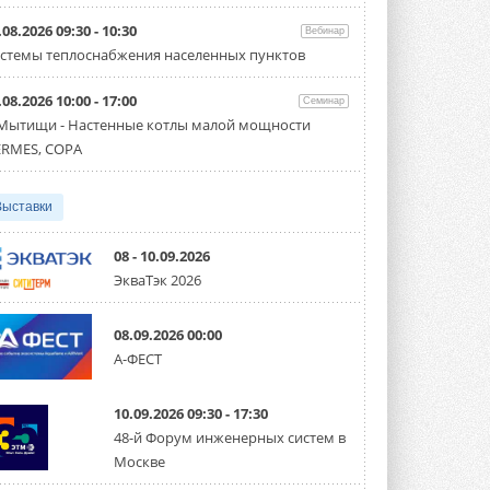
Организатором выступил торгово-
производственный холдинг ...
.08.2026 09:30 - 10:30
Вебинар
3 АВГУСТА 2026
стемы теплоснабжения населенных пунктов
«Датарк» испытал модульный
.08.2026 10:00 - 17:00
ЦОД с плотностью 54 кВт на
Семинар
стойку
 Мытищи - Настенные котлы малой мощности
Испытания прошли на собственной
RMES, COPA
производственной площадке и были ...
3 АВГУСТА 2026
Выставки
Samsung выпускает VRF-
систему DVM на R32
Линейка включает семь типоразмеров
08 - 10.09.2026
производительностью от 22,4 до 56 кВт.
ЭкваТэк 2026
Суммарная длина трубопроводов ...
3 АВГУСТА 2026
08.09.2026 00:00
«СиСофт Девелопмент» подвел
А-ФЕСТ
итоги конкурса студенческих
проектов «ТИМ-лидеры 2026»
Новый сезон конкурса «ТИМ-лидеры»
10.09.2026 09:30 - 17:30
стартует уже в сентябре 2026 года ...
3 АВГУСТА 2026
48-й Форум инженерных систем в
Москве
«Русклимат» укрепляет