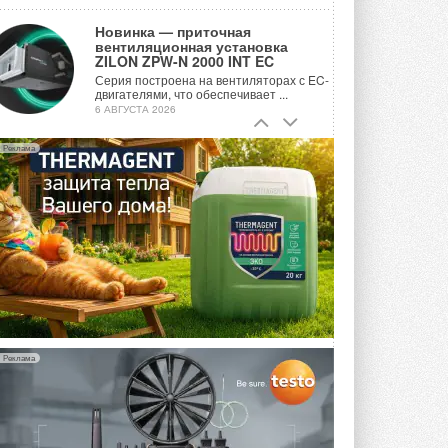
Новинка — приточная
вентиляционная установка
ZILON ZPW-N 2000 INT EC
Серия построена на вентиляторах с EC-
двигателями, что обеспечивает ...
6 АВГУСТА 2026
Учёные ЮУрГУ создали
Реклама
каскадную установку,
объединяющую солнечную и
геотермальную энергию
Природосберегающие технологии ...
6 АВГУСТА 2026
Для Арктики создали
технологию защиты
ветрогенераторов от аварий
Разработка учитывает влияние
мерзлоты, обледенения и снеговых ...
6 АВГУСТА 2026
Реклама
Гибридный тепловой насос PV/T
с одним общим испарителем
Исследователи предложили
конструкцию двухисточникового ...