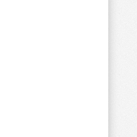
Группа «Теплолюкс» открыла
новую производственную
площадку
Открытие нового завода состоялось
сегодня в Мытищах ...
29 ИЮЛЯ 2026
Stiebel Eltron — спонсирует
международные соревнования
25 спортсменов, выступающих в
прыжках с трамплина и лыжном
двоеборье на международных ...
29 ИЮЛЯ 2026
Новый фирменный магазин
Midea открылся в Сургуте
Компания «Даичи» совместно с
партнером «Энердрим» открыла новый
фирменный магазин Midea в Сургуте ...
29 ИЮЛЯ 2026
Токио — лидер по
интенсивности использования
кондиционеров
Данные получены в ходе очередного