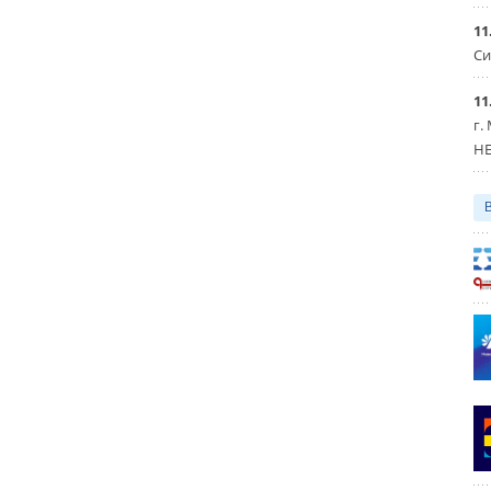
11
Си
11
г.
HE