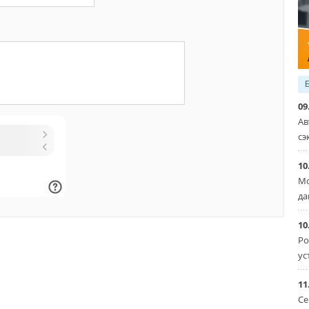
09
Ав
сэ
10
Мо
да
10
Ро
ус
11
Се