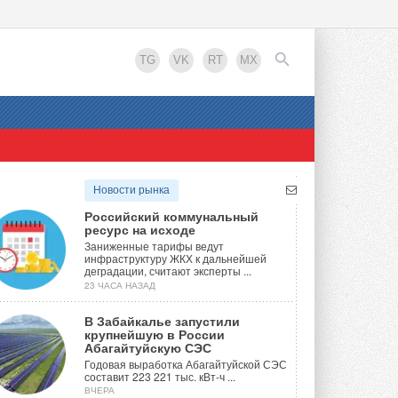
TG
VK
RT
MX
EN
Новости рынка
Российский коммунальный
ресурс на исходе
Заниженные тарифы ведут
инфраструктуру ЖКХ к дальнейшей
деградации, считают эксперты ...
23 ЧАСА НАЗАД
В Забайкалье запустили
крупнейшую в России
Абагайтуйскую СЭС
Годовая выработка Абагайтуйской СЭС
составит 223 221 тыс. кВт-ч ...
ВЧЕРА