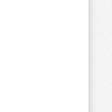
опроса Daikin о восприятии жары ...
28 ИЮЛЯ 2026
CDU производства LG прошёл
валидацию NVIDIA для ИИ-дата-
центров
Компания становится официальным
партнёром NVIDIA по системам ...
28 ИЮЛЯ 2026
В Великобритании предлагают
сделать кондиционирование
обязательным для новостроек
Либеральные демократы внесли
предложение оснащать все новые ...
1
28 ИЮЛЯ 2026
В Подмосковье запустят
производство холодильной
техники и теплообменного
оборудования
Проект реализует компания «ВЕЗА» ...
28 ИЮЛЯ 2026
Ридан объявил о старте продаж
автоматического
балансировочного клапана