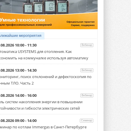
5 АВГУСТА 2026
21-й ежегодный форум
«ЦОД-2026»
Мероприятие пройдет 2-3 сентября в
отеле Radisson Slavyanskaya. Форум
посетит более двух тысяч участников ...
Ближайшие мероприятия
5 АВГУСТА 2026
.08.2026 10:00 - 11:30
Вебинар
Китайская Shenling представила
томатика USYSTEMS для отопления. Как
линейку тепловых насосов
кономить на коммуналке используя автоматику
«воздух-вода» на R290
Серия ThermaX R290 All-In-One
включает три модели ...
.08.2026 13:00 - 14:30
Вебинар
4 АВГУСТА 2026
ниторинг, поиск отклонений и дефектоскопия по
нным ТЛО. Часть 2
Тепловые насосы в связке с
солнечной генерацией и
накопителем снижают
.08.2026 14:00 - 16:00
Вебинар
потребление на 60%
ль систем накопления энергии в повышении
Исследователи из Италии установили ...
тойчивости и гибкости электрических сетей
4 АВГУСТА 2026
«РУСКЛИМАТ Fest 2026» в Уфе
.08.2026 09:00 - 14:00
Семинар
собрал свыше 700 профи
минар по котлам Immergas в Санкт-Петербурге
климатической отрасли