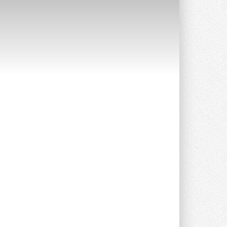
Уже через месяц в России
можно будет устанавливать
солнечные панели в МКД
С 1 сентября снимается запрет на
микрогенерацию в многоквартирных ...
30 ИЮЛЯ 2026
Канальные вентиляторы с ЕС-
двигателями Sysimple TRS EC
Poti
Новинка от Системэйр —
прямоугольный канальный ...
30 ИЮЛЯ 2026
Краска для окон: как выбрать
состав, который не
растрескается после первой
зимы
Частые вопросы о краске для окон ...
30 ИЮЛЯ 2026
СИЭНПИ РУС представила
новую серию консольных
насосов NM
Усовершенствованная гидравлика
помогает снизить энергопотребление ...
30 ИЮЛЯ 2026