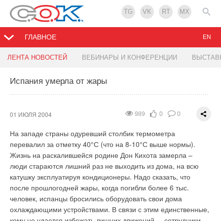
TG
VK
RT
MX
ГЛАВНОЕ
EN
В Москве будут установлены бесплатные
Семинар по проблемам локальных очистных
ЛЕНТА НОВОСТЕЙ
ВЕБИНАРЫ И КОНФЕРЕНЦИИ
ВЫСТАВ
туалеты
сооружений пройдет 29 июня в Центре новых
технологий Москомархитектуры
Испания умерла от жары
30 ИЮНЯ 2004
1007
0
0
28 ИЮНЯ 2004
952
0
0
Как сообщили в Департаменте ЖКХ и благоустройства
01 ИЮЛЯ 2004
989
0
0
города, распоряжение об этом издал Мэр Москвы Юрий
Семинар "Локальные очистные сооружения сточных вод.
На западе страны одуревший столбик термометра
Лужков. Такая мера вызвана недостаточным количеством
Современные материалы, оборудование и технологии"
перевалил за отметку 40°С (что на 8-10°С выше нормы).
городских стационарных туалетов. Департаменту поручено
состоится 29 июня в Центре новых строительных технологий,
Жизнь на раскалившейся родине Дон Кихота замерла –
"в недельный срок подготовить перечень мест размещения
материалов и оборудования Москомархитектуры. Цель
люди стараются лишний раз не выходить из дома, на всю
передвижных компактных туалетов и представить его на
семинара - ознакомить представителей проектных
катушку эксплуатируя кондиционеры. Надо сказать, что
утверждение в установленном порядке руководителю
институтов, архитектурно-проектных мастерских,
после прошлогодней жары, когда погибли более 6 тыс.
Комплекса городского хозяйства Москвы". По информации
строительных и монтажных организаций и других
человек, испанцы бросились оборудовать свои дома
РИА "Новости", установка и содержание туалетов будут
заинтересованных лиц с конструктивными решениями,
охлаждающими устройствами. В связи с этим единственные,
осуществлены за счет средств бюджета города.
материалами и оборудованием, использующимися при
кому не удается избежать лишних движений, – сотрудники