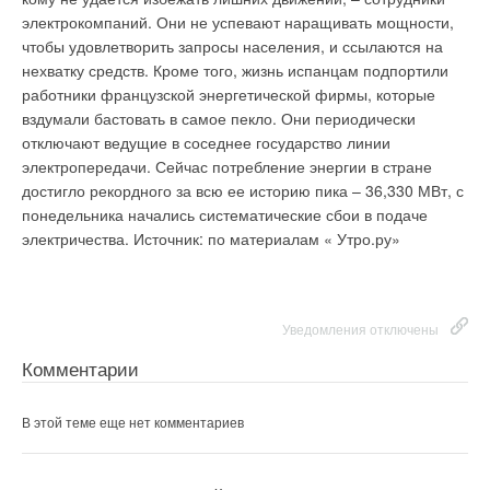
проектировании, строительстве, монтаже локальных
электрокомпаний. Они не успевают наращивать мощности,
очистных сооружений. В программе семинара выступление
чтобы удовлетворить запросы населения, и ссылаются на
ведущего специалиста лаборатории водоснабжения и
Уведомления отключены
нехватку средств. Кроме того, жизнь испанцам подпортили
канализации ФГУП НИИ Санитарной техники Юрия
работники французской энергетической фирмы, которые
Юмашева на тему «Экологическое решение вопросов
Комментарии
вздумали бастовать в самое пекло. Они периодически
водоснабжения и канализации», доклад генерального
отключают ведущие в соседнее государство линии
конструктора ЗАО«СБМ-групп» Юрия Бобылева на тему
В этой теме еще нет комментариев
электропередачи. Сейчас потребление энергии в стране
«Комплексное решение экологических проблем
достигло рекордного за всю ее историю пика – 36,330 МВт, с
современного коттежда». Кроме того, перед собравшимися
понедельника начались систематические сбои в подаче
выступит тренинг-менеджер ЗАО «Упонор Рус» Дарья
Добавить комментарий
электричества.
Источник: по материалам « Утро.ру»
Еламина, которая расскажет об Uponor Sako – автомномной
системе очистки сточных вод.
Ваше имя *
Уведомления отключены
Ваш E-mail *
Уведомления отключены
Комментарии
Комментарии
В этой теме еще нет комментариев
Текст комментария
В этой теме еще нет комментариев