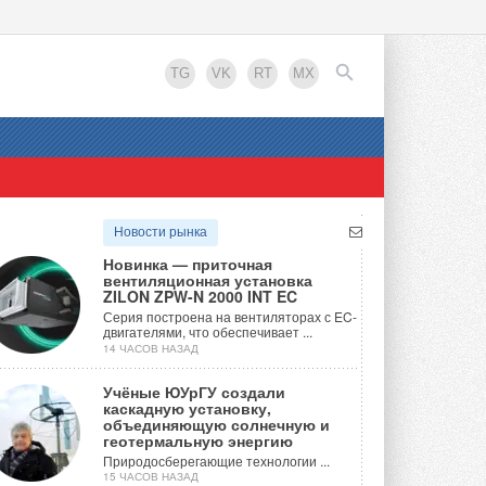
TG
VK
RT
MX
EN
Новости рынка
Новинка — приточная
вентиляционная установка
ZILON ZPW-N 2000 INT EC
Серия построена на вентиляторах с EC-
двигателями, что обеспечивает ...
14 ЧАСОВ НАЗАД
Учёные ЮУрГУ создали
каскадную установку,
объединяющую солнечную и
геотермальную энергию
Природосберегающие технологии ...
15 ЧАСОВ НАЗАД