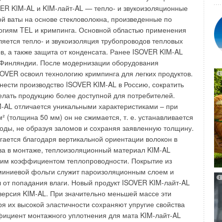
мплектация товаров для отгрузки; - отгрузка товара; -
 расположен у границ Кавказского заповедника, где
VER KIM-AL и KIM-лайт-AL — тепло- и звукоизоляционные
щение товаров с целью оптимизации использования
й ваты на основе стекловолокна, произведенные по
 химической водоподготовки (с использованием
; - проведение инвентаризации; - штрих-кодирование.
гиям TEL и кримпинга. Основной областью применения
ов) недопустимо. Приборы Гидрофлоу легко монтируются
проект, после завершения которого менеджеры складского
ляется тепло- и звукоизоляция трубопроводов тепловых
т от сети 220V и практически не нуждаются в
ме реального времени отслеживать ход отгрузок, а
ов, а также защита от конденсата. Ранее ISOVER KIM-AL
 их службы – 20 лет. На данном объекте установлено
обеспечено детальной информацией для анализа
 Финляндии. После модернизации оборудования
рофлоу. Никаких других систем водоподготовки не
клада», – комментирует начало работ руководитель
SOVER освоил технологию кримпинга для легких продуктов.
й год эксплуатации показал: всё оборудование работает
ии компании «Эгопласт» Сергей Сироклин. Особенностью
нести производство ISOVER KIM-AL в Россию, сократить
дрофлоу полностью справляется с возложенной на неё
изация стыковки отраслевого решения «iSolutions-
делать продукцию более доступной для потребителей.
твующим функционалом управленческого учета.
-AL отличается уникальными характеристиками – при
ием полноценной реализации проекта является
м² (толщина 50 мм) он не сжимается, т. е. устанавливается
кладах компании «Эгопласт» WiFi-сети для работы с
воды, не образуя заломов и сохраняя заявленную толщину.
 реального времени непосредственно с помощью
гается благодаря вертикальной ориентации волокон в
анных. Также немаловажно, что все внедрение пройдет
ва в монтаже, теплоизоляционный материал KIM-AL
ы склада.
ким коэффициентом теплопроводности. Покрытие из
иниевой фольги служит пароизоляционным слоем и
от попадания влаги. Новый продукт ISOVER KIM-лайт-AL
версия KIM-AL. При значительно меньшей массе эти
Уведомления отключены
я их высокой эластичности сохраняют упругие свойства
фициент монтажного уплотнения для мата KIM-лайт-AL