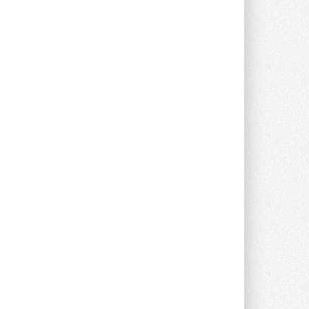
предложение оснащать все новые ...
1
28 ИЮЛЯ 2026
В Подмосковье запустят
производство холодильной
техники и теплообменного
оборудования
Проект реализует компания «ВЕЗА» ...
28 ИЮЛЯ 2026
Ридан объявил о старте продаж
автоматического
балансировочного клапана
Клапан APT‑R3 производится на заводе
в Лешково (Московская область) ...
27 ИЮЛЯ 2026
Шумоглушители собственного
производства от компании
TURKOV
Новая линейка пластинчатых
прямоугольных шумоглушителей ...
27 ИЮЛЯ 2026
Aquatherm Almaty 2026:
ключевая платформа для
развития инженерных систем