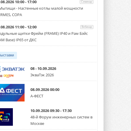
.08.2026 10:00 - 17:00
производительностью от 22,4 до 56 кВт.
Семинар
Суммарная длина трубопроводов ...
 Мытищи - Настенные котлы малой мощности
3 АВГУСТА 2026
RMES, COPA
«СиСофт Девелопмент» подвел
.08.2026 11:00 - 12:00
итоги конкурса студенческих
Вебинар
проектов «ТИМ-лидеры 2026»
дульные щитки Фрейм (FRAME) IP40 и Рам Бэйс
Новый сезон конкурса «ТИМ-лидеры»
AM Base) IP65 от ДКС
стартует уже в сентябре 2026 года ...
3 АВГУСТА 2026
Выставки
«Русклимат» укрепляет
партнёрство за Уралом
Президент Омского землячества в
08 - 10.09.2026
Москве Михаил Тимошенко посетил
ЭкваТэк 2026
Омск с трёхдневным рабочим визитом ...
31 ИЮЛЯ 2026
08.09.2026 00:00
Carrier модернизирует
А-ФЕСТ
флагманский чиллер AquaEdge
19XR
Чиллер получил новую версию,
10.09.2026 09:30 - 17:30
работающую на хладагенте R1234ze ...
31 ИЮЛЯ 2026
48-й Форум инженерных систем в
Москве
Mitsubishi расширяет