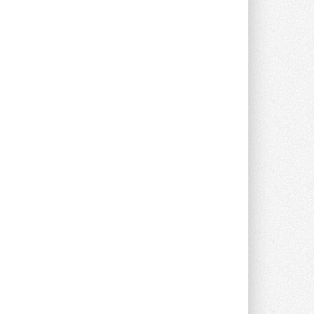
Новый фирменный магазин
Midea открылся в Сургуте
Компания «Даичи» совместно с
партнером «Энердрим» открыла новый
фирменный магазин Midea в Сургуте ...
29 ИЮЛЯ 2026
Токио — лидер по
интенсивности использования
кондиционеров
Данные получены в ходе очередного
опроса Daikin о восприятии жары ...
28 ИЮЛЯ 2026
CDU производства LG прошёл
валидацию NVIDIA для ИИ-дата-
центров
Компания становится официальным
партнёром NVIDIA по системам ...
28 ИЮЛЯ 2026
В Великобритании предлагают
сделать кондиционирование
обязательным для новостроек
Либеральные демократы внесли