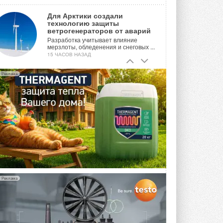
Для Арктики создали
технологию защиты
ветрогенераторов от аварий
Разработка учитывает влияние
мерзлоты, обледенения и снеговых ...
15 ЧАСОВ НАЗАД
Гибридный тепловой насос PV/T
Реклама
с одним общим испарителем
Исследователи предложили
конструкцию двухисточникового ...
ВЧЕРА
21-й ежегодный форум
«ЦОД-2026»
Мероприятие пройдет 2-3 сентября в
отеле Radisson Slavyanskaya. Форум
посетит более двух тысяч участников ...
ВЧЕРА
Реклама
Китайская Shenling представила
линейку тепловых насосов
«воздух-вода» на R290
Серия ThermaX R290 All-In-One
включает три модели ...