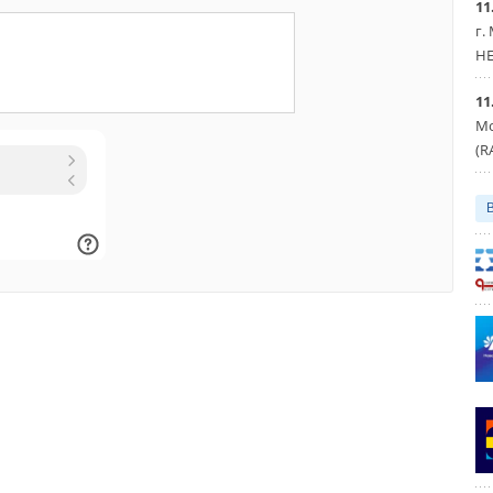
11
г.
Уведомления отключены
HE
11
Мо
(R