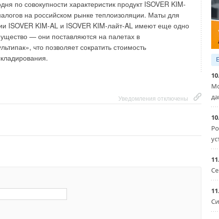
одня по совокупности характеристик продукт ISOVER KIM-
налогов на российском рынке теплоизоляции. Маты для
ии ISOVER KIM-AL и ISOVER KIM-лайт-AL имеют еще одно
ущество — они поставляются на палетах в
льтипак», что позволяет сократить стоимость
складирования.
10
Мо
да
Уведомления отключены
10
Ро
ус
11
Се
11
Си