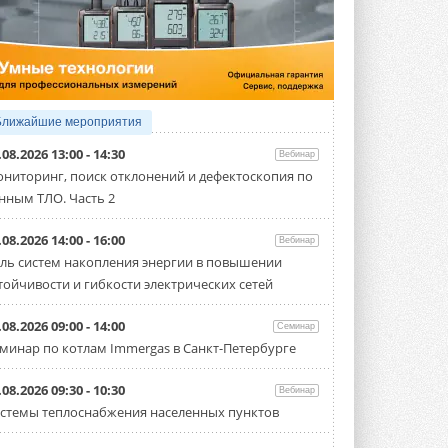
4 АВГУСТА 2026
Тепловые насосы в связке с
солнечной генерацией и
накопителем снижают
потребление на 60%
Исследователи из Италии установили ...
Ближайшие мероприятия
4 АВГУСТА 2026
.08.2026 13:00 - 14:30
Вебинар
«РУСКЛИМАТ Fest 2026» в Уфе
ниторинг, поиск отклонений и дефектоскопия по
собрал свыше 700 профи
нным ТЛО. Часть 2
климатической отрасли
Организатором выступил торгово-
производственный холдинг ...
.08.2026 14:00 - 16:00
Вебинар
3 АВГУСТА 2026
ль систем накопления энергии в повышении
тойчивости и гибкости электрических сетей
«Датарк» испытал модульный
ЦОД с плотностью 54 кВт на
стойку
.08.2026 09:00 - 14:00
Семинар
Испытания прошли на собственной
минар по котлам Immergas в Санкт-Петербурге
производственной площадке и были ...
3 АВГУСТА 2026
.08.2026 09:30 - 10:30
Вебинар
Samsung выпускает VRF-
стемы теплоснабжения населенных пунктов
систему DVM на R32
Линейка включает семь типоразмеров