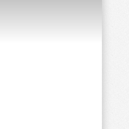
Краска для окон: как выбрать
состав, который не
растрескается после первой
зимы
Частые вопросы о краске для окон ...
30 ИЮЛЯ 2026
СИЭНПИ РУС представила
новую серию консольных
насосов NM
Усовершенствованная гидравлика
помогает снизить энергопотребление ...
30 ИЮЛЯ 2026
Группа «Теплолюкс» открыла
новую производственную
площадку
Открытие нового завода состоялось
сегодня в Мытищах ...
29 ИЮЛЯ 2026
Stiebel Eltron — спонсирует
международные соревнования
25 спортсменов, выступающих в
прыжках с трамплина и лыжном
двоеборье на международных ...
29 ИЮЛЯ 2026