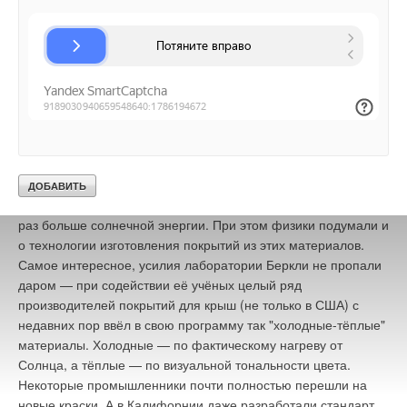
Текст комментария
сходства с обычными "горячими" покрытиями. Учёным
поставляется в виде отдельного устройства. Благодаря нему
пришлось перепробовать уйму сочетаний пигментов,
при возникновении короткого замыкания из строя выходит
учитывая их влияние друг на друга, и ещё подобрать их
только изолированный участок шлейфа. Кроме того, по
индивидуально к различным цветам и типам покрытий. В
адресам изолированных участков можно выяснить, где
лаборатории даже компьютерную программу специальную
находится поврежденный шлейф и, следовательно,
написали, чтобы анализировать поглощение и рассеивание
оперативно устранить неполадку.
Источник: Компания:
излучения смесью веществ выборочно — на отдельных узких
"АРМО-Системы"
частотах. А в результате американцы создали такие
материалы, которые, будучи внешне неотличимыми от
коричневого, тёмно-красного или зелёного, так любимыми
Уведомления отключены
домовладельцами (и строителями), отражают в несколько
раз больше солнечной энергии. При этом физики подумали и
Комментарии
о технологии изготовления покрытий из этих материалов.
Самое интересное, усилия лаборатории Беркли не пропали
В этой теме еще нет комментариев
даром — при содействии её учёных целый ряд
производителей покрытий для крыш (не только в США) с
недавних пор ввёл в свою программу так "холодные-тёплые"
Добавить комментарий
материалы. Холодные — по фактическому нагреву от
Солнца, а тёплые — по визуальной тональности цвета.
Ваше имя *
Некоторые промышленники почти полностью перешли на
новые краски. А в Калифорнии даже разработали стандарт,