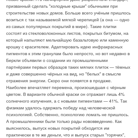
призванный сделать "холодные крыши" обычными при
Ваш E-mail *
строительстве новых домов. Больше всего учёным пришлось
возиться с так называемой мягкой черепицей (а она — одно
из самых популярных покрытий в мире). Такие плитки
Текст комментария
состоят из стекловолоконных листов, покрытых битумом, на
который напыляют мельчайшую базальтовую или каменную
крошку с красителем. Адаптировать идею инфракрасных
пигментов к этим гранулам было непросто, но вот недавно в
Беркли объявили о создании их промышленными
партнёрами первых образцов таких мягких плиток — тёмных
и даже совершенно чёрных на вид, но "белых" в смысле
отражения энергии. Скоро они появятся в продаже.
Наиболее впечатляет перемена, произошедшая с чёрным
цветом. В варианте обычной краски он отражает лишь 4%
солнечного излучения, а с новыми пигментами — 41%. Так
физикам удалось одержать победу над человеческой
психологией. Собственно, психологию ломать не пришлось.
А промышленники были только рады нововведению. Как
выяснилось, выпуск новых покрытий обходится им
практически в те же деньги, что и выпуск старых "горячих",