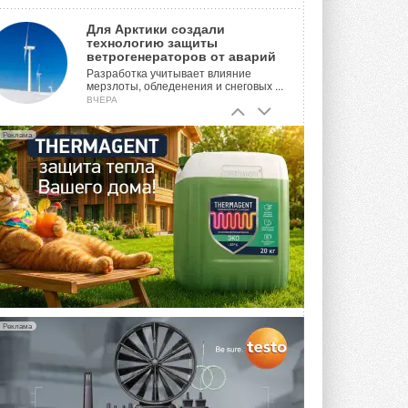
Для Арктики создали
технологию защиты
ветрогенераторов от аварий
Разработка учитывает влияние
мерзлоты, обледенения и снеговых ...
ВЧЕРА
Гибридный тепловой насос PV/T
Реклама
с одним общим испарителем
Исследователи предложили
конструкцию двухисточникового ...
5 АВГУСТА 2026
21-й ежегодный форум
«ЦОД-2026»
Мероприятие пройдет 2-3 сентября в
отеле Radisson Slavyanskaya. Форум
посетит более двух тысяч участников ...
5 АВГУСТА 2026
Реклама
Китайская Shenling представила
линейку тепловых насосов
«воздух-вода» на R290
Серия ThermaX R290 All-In-One
включает три модели ...