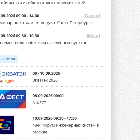
тойчивости и гибкости электрических сетей
производительностью от 22,4 до 56 кВт.
Суммарная длина трубопроводов ...
3 АВГУСТА 2026
.08.2026 09:00 - 14:00
Семинар
минар по котлам Immergas в Санкт-Петербурге
«СиСофт Девелопмент» подвел
итоги конкурса студенческих
проектов «ТИМ-лидеры 2026»
.08.2026 09:30 - 10:30
Вебинар
Новый сезон конкурса «ТИМ-лидеры»
стемы теплоснабжения населенных пунктов
стартует уже в сентябре 2026 года ...
3 АВГУСТА 2026
Выставки
«Русклимат» укрепляет
партнёрство за Уралом
Президент Омского землячества в
08 - 10.09.2026
Москве Михаил Тимошенко посетил
ЭкваТэк 2026
Омск с трёхдневным рабочим визитом ...
31 ИЮЛЯ 2026
08.09.2026 00:00
Carrier модернизирует
А-ФЕСТ
флагманский чиллер AquaEdge
19XR
Чиллер получил новую версию,
10.09.2026 09:30 - 17:30
работающую на хладагенте R1234ze ...
31 ИЮЛЯ 2026
48-й Форум инженерных систем в
Москве
Mitsubishi расширяет