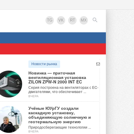
TG
VK
RT
MX
EN
Новости рынка
Новинка — приточная
вентиляционная установка
ZILON ZPW-N 2000 INT EC
Серия построена на вентиляторах с EC-
двигателями, что обеспечивает ...
ВЧЕРА
Учёные ЮУрГУ создали
каскадную установку,
объединяющую солнечную и
геотермальную энергию
Природосберегающие технологии ...
ВЧЕРА