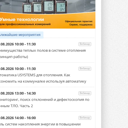
4 АВГУСТА 2026
Тепловые насосы в связке с
солнечной генерацией и
накопителем снижают
потребление на 60%
Исследователи из Италии установили ...
Ближайшие мероприятия
4 АВГУСТА 2026
.08.2026 10:00 - 11:30
Вебинар
«РУСКЛИМАТ Fest 2026» в Уфе
еимущества теплых полов в системе отопления
собрал свыше 700 профи
ринцип работы)
климатической отрасли
Организатором выступил торгово-
производственный холдинг ...
.08.2026 10:00 - 11:30
Вебинар
3 АВГУСТА 2026
томатика USYSTEMS для отопления. Как
кономить на коммуналке используя автоматику
«Датарк» испытал модульный
ЦОД с плотностью 54 кВт на
стойку
.08.2026 13:00 - 14:30
Вебинар
Испытания прошли на собственной
ниторинг, поиск отклонений и дефектоскопия по
производственной площадке и были ...
нным ТЛО. Часть 2
3 АВГУСТА 2026
Samsung выпускает VRF-
.08.2026 14:00 - 16:00
Вебинар
систему DVM на R32
ль систем накопления энергии в повышении
Линейка включает семь типоразмеров