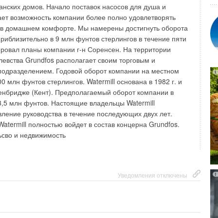
дочное расстояние, которое позволяет задерживать особо
анских домов. Начало поставок насосов для душа и
мических, хлопчатобумажных, стекловолоконных и прочих
ает возможность компании более полно удовлетворять
е пылеобразования от пескоструйной, шлифовальной,
 в домашнем комфорте. Мы намерены достигнуть оборота
отки. Формованная основа изготавливается без
риблизительно в 9 млн фунтов стерлингов в течение пяти
меров, следовательно, фильтрующие картриджи могут
ировал планы компании г-н Соренсен. На территории
благоприятных средах, в которых из-за высокой
евства Grundfos располагает своим торговым и
енного содержания агрессивных химических веществ и
подразделением. Годовой оборот компании на местном
аться или повреждаться полимерные системы
0 млн фунтов стерлингов. Watermill основана в 1982 г. и
иалов основы. Источник: по материалам пресс-центра
енбридже (Кент). Предполагаемый оборот компании в
 3,5 млн фунтов. Настоящие владельцы Watermill
ление руководства в течение последующих двух лет.
Watermill полностью войдет в состав концерна Grundfos.
Уведомления отключены
ьсво и недвижимость
Уведомления отключены