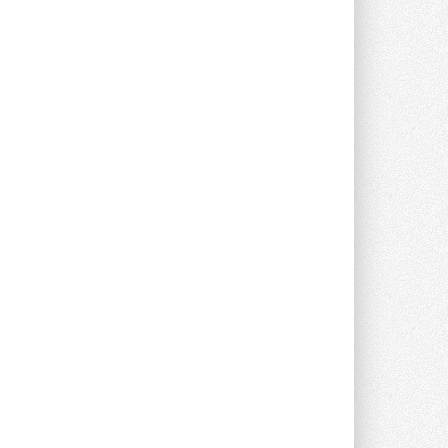
предложение оснащать все новые ...
1
28 ИЮЛЯ 2026
В Подмосковье запустят
производство холодильной
техники и теплообменного
оборудования
Проект реализует компания «ВЕЗА» ...
28 ИЮЛЯ 2026
Ридан объявил о старте продаж
автоматического
балансировочного клапана
Клапан APT‑R3 производится на заводе
в Лешково (Московская область) ...
27 ИЮЛЯ 2026
Шумоглушители собственного
производства от компании
TURKOV
Новая линейка пластинчатых
прямоугольных шумоглушителей ...
27 ИЮЛЯ 2026
Aquatherm Almaty 2026:
ключевая платформа для
развития инженерных систем