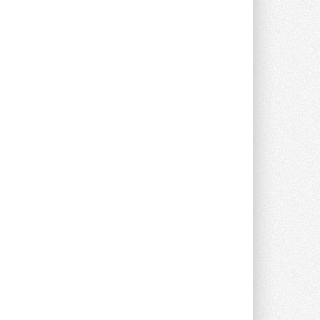
Новый фирменный магазин
Midea открылся в Сургуте
Компания «Даичи» совместно с
партнером «Энердрим» открыла новый
фирменный магазин Midea в Сургуте ...
29 ИЮЛЯ 2026
Токио — лидер по
интенсивности использования
кондиционеров
Данные получены в ходе очередного
опроса Daikin о восприятии жары ...
28 ИЮЛЯ 2026
CDU производства LG прошёл
валидацию NVIDIA для ИИ-дата-
центров
Компания становится официальным
партнёром NVIDIA по системам ...
28 ИЮЛЯ 2026
В Великобритании предлагают
сделать кондиционирование
обязательным для новостроек
Либеральные демократы внесли