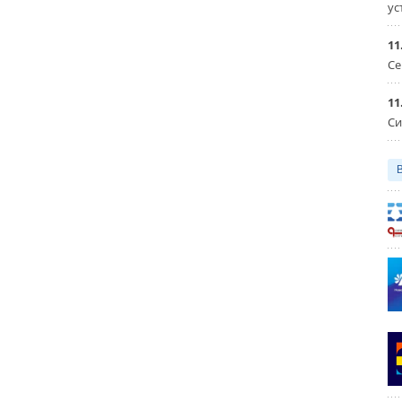
ус
11
Се
11
Си