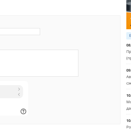
08
Пр
(п
09
Ав
сэ
10
Мо
да
10
Ро