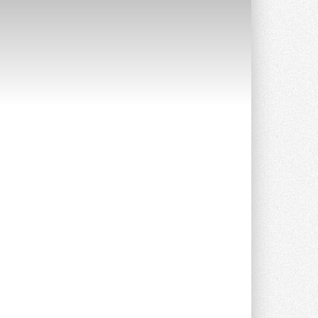
Краска для окон: как выбрать
состав, который не
растрескается после первой
зимы
Частые вопросы о краске для окон ...
30 ИЮЛЯ 2026
СИЭНПИ РУС представила
новую серию консольных
насосов NM
Усовершенствованная гидравлика
помогает снизить энергопотребление ...
30 ИЮЛЯ 2026
Группа «Теплолюкс» открыла
новую производственную
площадку
Открытие нового завода состоялось
сегодня в Мытищах ...
29 ИЮЛЯ 2026
Stiebel Eltron — спонсирует
международные соревнования
25 спортсменов, выступающих в
прыжках с трамплина и лыжном
двоеборье на международных ...
29 ИЮЛЯ 2026