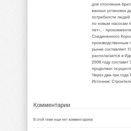
также широкое скла
для отопления брит
В этой теме еще нет комментариев
малые частицы кера
ванных установок д
материалов, а такж
потребности людей
полировочной обраб
по новым насосам п
Добавить комментарий
использования поли
лет», - прокоммент
использоваться в не
Соединенного Корол
Ваше имя *
Ваш E-mail *
температуры, повыш
производственным 
влаги могут разруш
рынке составляет 10
традиционных матер
располагается в Ид
Текст комментария
2006 году составит
продолжат осуществ
Через два-три года 
Комментарии
Источник: Строител
В этой теме еще нет комментариев
Комментарии
Добавить комментарий
В этой теме еще нет комментариев
Ваше имя *
Ваш E-mail *