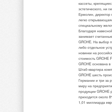
до 42%. Источник: ht
кассеты, крепящиес
эстетического, ни 
Комментарии
Ермолин, директор
легко открывающаяс
Комментарии
В этой теме еще нет комментариев
специальному жело
Благодаря навесной
В этой теме еще нет комментариев
занимает считанны
Добавить комментарий
GROHE. На выбор пр
либо отдельное уст
Добавить комментарий
новинки на российс
Ваше имя *
Ваш E-mail *
стоимость GROHE Fr
GROHE основана в 1
Ваше имя *
Ваш E-mail *
Штаб-квартира комп
Текст комментария
GROHE шесть произв
Германии и три за 
Текст комментария
миру на предприяти
продукции GROHE р
приходится около 8
1,01 миллиарда евро