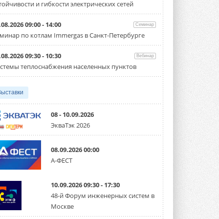
тойчивости и гибкости электрических сетей
Испытания прошли на собственной
производственной площадке и были ...
3 АВГУСТА 2026
.08.2026 09:00 - 14:00
Семинар
минар по котлам Immergas в Санкт-Петербурге
Samsung выпускает VRF-
систему DVM на R32
Линейка включает семь типоразмеров
.08.2026 09:30 - 10:30
Вебинар
производительностью от 22,4 до 56 кВт.
стемы теплоснабжения населенных пунктов
Суммарная длина трубопроводов ...
3 АВГУСТА 2026
Выставки
«СиСофт Девелопмент» подвел
итоги конкурса студенческих
проектов «ТИМ-лидеры 2026»
08 - 10.09.2026
Новый сезон конкурса «ТИМ-лидеры»
ЭкваТэк 2026
стартует уже в сентябре 2026 года ...
3 АВГУСТА 2026
08.09.2026 00:00
«Русклимат» укрепляет
А-ФЕСТ
партнёрство за Уралом
Президент Омского землячества в
Москве Михаил Тимошенко посетил
Омск с трёхдневным рабочим визитом ...
10.09.2026 09:30 - 17:30
31 ИЮЛЯ 2026
48-й Форум инженерных систем в
Москве
Carrier модернизирует