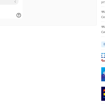
ус
11
Се
11
Си