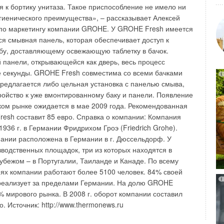
tp://business-news.ru
я к бортику унитаза. Такое приспособление не имело ни
гигиенического преимущества», – рассказывает Алексей
Уведомления отключены
 по маркетингу компании GROHE. У GROHE Fresh имеется
я смывная панель, которая обеспечивает доступ к
Уведомления отключены
бу, доставляющему освежающую таблетку в бачок.
 панели, открывающейся как дверь, весь процесс
е секунды. GROHE Fresh совместима со всеми бачками
едлагается либо цельная установка с панелью смыва,
ройство к уже вмонтированному баку и панели. Появление
ком рынке ожидается в мае 2009 года. Рекомендованная
esh составит 85 евро. Справка о компании: Компания
936 г. в Германии Фридрихом Гроэ (Friedrich Grohe).
ании расположена в Германии в г. Дюссельдорф. У
одственных площадок, три из которых находятся в
рубежом – в Португалии, Таиланде и Канаде. По всему
ях компании работают более 5100 человек. 84% своей
еализует за пределами Германии. На долю GROHE
% мирового рынка. В 2008 г. оборот компании составил
. Источник: http://www.thermonews.ru