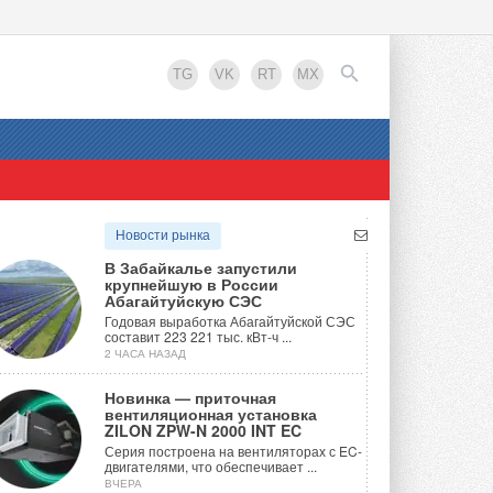
TG
VK
RT
MX
EN
Новости рынка
В Забайкалье запустили
крупнейшую в России
Абагайтуйскую СЭС
Годовая выработка Абагайтуйской СЭС
составит 223 221 тыс. кВт-ч ...
2 ЧАСА НАЗАД
Новинка — приточная
вентиляционная установка
ZILON ZPW-N 2000 INT EC
Серия построена на вентиляторах с EC-
двигателями, что обеспечивает ...
ВЧЕРА