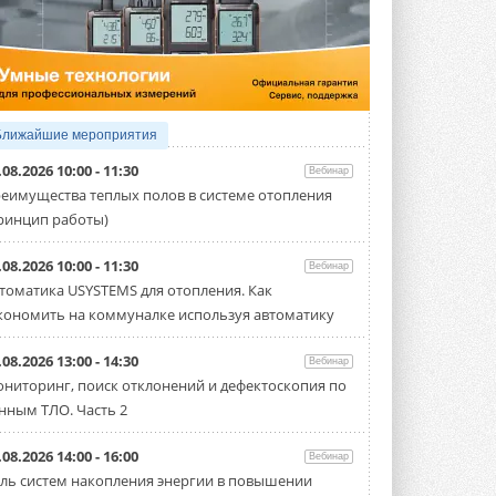
5 АВГУСТА 2026
Китайская Shenling представила
линейку тепловых насосов
«воздух-вода» на R290
Серия ThermaX R290 All-In-One
включает три модели ...
Ближайшие мероприятия
4 АВГУСТА 2026
.08.2026 10:00 - 11:30
Вебинар
Тепловые насосы в связке с
еимущества теплых полов в системе отопления
солнечной генерацией и
ринцип работы)
накопителем снижают
потребление на 60%
Исследователи из Италии установили ...
.08.2026 10:00 - 11:30
Вебинар
4 АВГУСТА 2026
томатика USYSTEMS для отопления. Как
кономить на коммуналке используя автоматику
«РУСКЛИМАТ Fest 2026» в Уфе
собрал свыше 700 профи
климатической отрасли
.08.2026 13:00 - 14:30
Вебинар
Организатором выступил торгово-
ниторинг, поиск отклонений и дефектоскопия по
производственный холдинг ...
нным ТЛО. Часть 2
3 АВГУСТА 2026
«Датарк» испытал модульный
.08.2026 14:00 - 16:00
Вебинар
ЦОД с плотностью 54 кВт на
ль систем накопления энергии в повышении
стойку