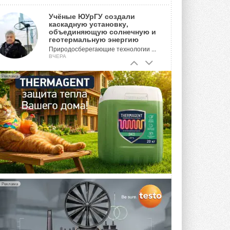
Учёные ЮУрГУ создали
каскадную установку,
объединяющую солнечную и
геотермальную энергию
Природосберегающие технологии ...
ВЧЕРА
Для Арктики создали
Реклама
технологию защиты
ветрогенераторов от аварий
Разработка учитывает влияние
мерзлоты, обледенения и снеговых ...
ВЧЕРА
Гибридный тепловой насос PV/T
с одним общим испарителем
Исследователи предложили
конструкцию двухисточникового ...
5 АВГУСТА 2026
Реклама
21-й ежегодный форум
«ЦОД-2026»
Мероприятие пройдет 2-3 сентября в
отеле Radisson Slavyanskaya. Форум
посетит более двух тысяч участников ...