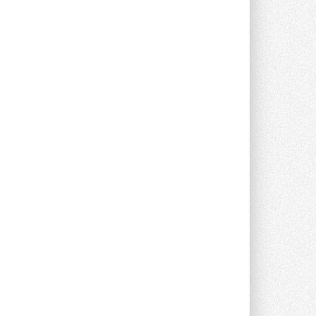
партнёром NVIDIA по системам ...
28 ИЮЛЯ 2026
В Великобритании предлагают
сделать кондиционирование
обязательным для новостроек
Либеральные демократы внесли
предложение оснащать все новые ...
1
28 ИЮЛЯ 2026
В Подмосковье запустят
производство холодильной
техники и теплообменного
оборудования
Проект реализует компания «ВЕЗА» ...
28 ИЮЛЯ 2026
Ридан объявил о старте продаж
автоматического
балансировочного клапана
Клапан APT‑R3 производится на заводе
в Лешково (Московская область) ...
27 ИЮЛЯ 2026
Шумоглушители собственного
производства от компании
TURKOV