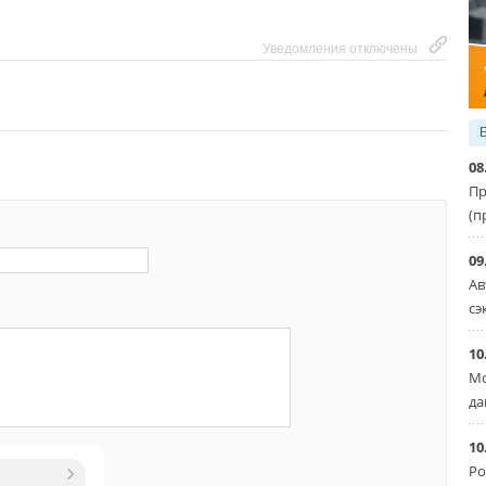
Уведомления отключены
08
Пр
(п
09
Ав
сэ
10
Мо
да
10
Ро