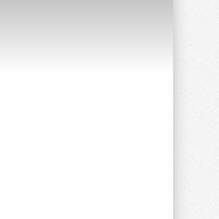
Канальные вентиляторы с ЕС-
двигателями Sysimple TRS EC
Poti
Новинка от Системэйр —
прямоугольный канальный ...
30 ИЮЛЯ 2026
Краска для окон: как выбрать
состав, который не
растрескается после первой
зимы
Частые вопросы о краске для окон ...
30 ИЮЛЯ 2026
СИЭНПИ РУС представила
новую серию консольных
насосов NM
Усовершенствованная гидравлика
помогает снизить энергопотребление ...
30 ИЮЛЯ 2026
Группа «Теплолюкс» открыла
новую производственную
площадку
Открытие нового завода состоялось
сегодня в Мытищах ...
29 ИЮЛЯ 2026