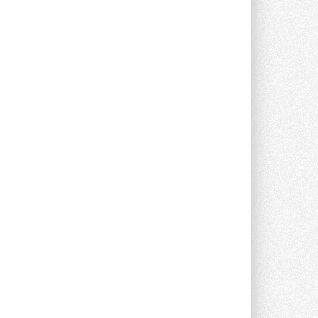
Stiebel Eltron — спонсирует
международные соревнования
25 спортсменов, выступающих в
прыжках с трамплина и лыжном
двоеборье на международных ...
29 ИЮЛЯ 2026
Новый фирменный магазин
Midea открылся в Сургуте
Компания «Даичи» совместно с
партнером «Энердрим» открыла новый
фирменный магазин Midea в Сургуте ...
29 ИЮЛЯ 2026
Токио — лидер по
интенсивности использования
кондиционеров
Данные получены в ходе очередного
опроса Daikin о восприятии жары ...
28 ИЮЛЯ 2026
CDU производства LG прошёл
валидацию NVIDIA для ИИ-дата-
центров
Компания становится официальным