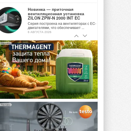
Новинка — приточная
вентиляционная установка
ZILON ZPW-N 2000 INT EC
Серия построена на вентиляторах с EC-
двигателями, что обеспечивает ...
6 АВГУСТА 2026
Учёные ЮУрГУ создали
Реклама
каскадную установку,
объединяющую солнечную и
геотермальную энергию
Природосберегающие технологии ...
6 АВГУСТА 2026
Для Арктики создали
технологию защиты
ветрогенераторов от аварий
Разработка учитывает влияние
мерзлоты, обледенения и снеговых ...
6 АВГУСТА 2026
Реклама
Гибридный тепловой насос PV/T
с одним общим испарителем
Исследователи предложили
конструкцию двухисточникового ...