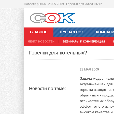
Новости рынка | 28.05.2009 | Горелки для котельных?
Челябинская программа по модерни
Новые модели фанкойлов от Polar 
27 МАЯ 2009
26 МАЯ 2009
ГЛАВНОЕ
ЖУРНАЛ СОК
КОМПАН
Из-за недостатка ф
К ассортименту кли
ЛЕНТА НОВОСТЕЙ
ВЕБИНАРЫ И КОНФЕРЕНЦИИ
ситуацией, акцион
новые модели фанко
Новости по теме:
Новости по теме:
действие программы
кассетные COLD - 
Горелки для котельных?
2010 годы. Дело в 
ELEGANCE отличает
является надбавка 
гармонирующий с л
году Единый тарифн
их универсальность
28 МАЯ 2009
финансирование инв
включает в себя 8 
деньги на эти цели
холодопроизводител
Задача модернизац
приостановлено. Ист
низкошумным четыре
актуальнейшей для 
Новости по теме:
проходит статическ
горелки выходят из
обеспечивают макс
обратиться к проду
обслуживаемом пом
отличается их обор
Комментарии
входящий в комплек
эффект от его испо
режимами работы ф
высоком качестве и