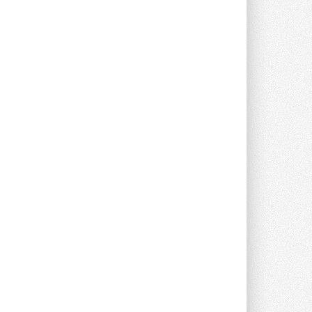
опроса Daikin о восприятии жары ...
28 ИЮЛЯ 2026
CDU производства LG прошёл
валидацию NVIDIA для ИИ-дата-
центров
Компания становится официальным
партнёром NVIDIA по системам ...
28 ИЮЛЯ 2026
В Великобритании предлагают
сделать кондиционирование
обязательным для новостроек
Либеральные демократы внесли
предложение оснащать все новые ...
1
28 ИЮЛЯ 2026
В Подмосковье запустят
производство холодильной
техники и теплообменного
оборудования
Проект реализует компания «ВЕЗА» ...
28 ИЮЛЯ 2026
Ридан объявил о старте продаж
автоматического
балансировочного клапана