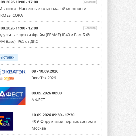
.08.2026 10:00 - 17:00
Семинар
Организатором выступил торгово-
производственный холдинг ...
 Мытищи - Настенные котлы малой мощности
3 АВГУСТА 2026
RMES, COPA
«Датарк» испытал модульный
.08.2026 11:00 - 12:00
ЦОД с плотностью 54 кВт на
Вебинар
стойку
дульные щитки Фрейм (FRAME) IP40 и Рам Бэйс
Испытания прошли на собственной
AM Base) IP65 от ДКС
производственной площадке и были ...
3 АВГУСТА 2026
Выставки
Samsung выпускает VRF-
систему DVM на R32
Линейка включает семь типоразмеров
08 - 10.09.2026
производительностью от 22,4 до 56 кВт.
ЭкваТэк 2026
Суммарная длина трубопроводов ...
3 АВГУСТА 2026
08.09.2026 00:00
«СиСофт Девелопмент» подвел
А-ФЕСТ
итоги конкурса студенческих
проектов «ТИМ-лидеры 2026»
Новый сезон конкурса «ТИМ-лидеры»
10.09.2026 09:30 - 17:30
стартует уже в сентябре 2026 года ...
3 АВГУСТА 2026
48-й Форум инженерных систем в
Москве
«Русклимат» укрепляет