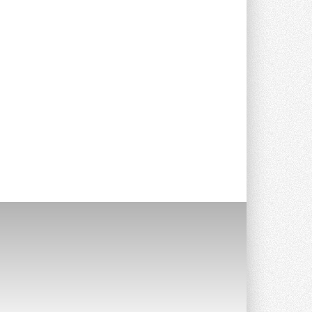
Уже через месяц в России
можно будет устанавливать
солнечные панели в МКД
С 1 сентября снимается запрет на
микрогенерацию в многоквартирных ...
30 ИЮЛЯ 2026
Канальные вентиляторы с ЕС-
двигателями Sysimple TRS EC
Poti
Новинка от Системэйр —
прямоугольный канальный ...
30 ИЮЛЯ 2026
Краска для окон: как выбрать
состав, который не
растрескается после первой
зимы
Частые вопросы о краске для окон ...
30 ИЮЛЯ 2026
СИЭНПИ РУС представила
новую серию консольных
насосов NM
Усовершенствованная гидравлика
помогает снизить энергопотребление ...
30 ИЮЛЯ 2026