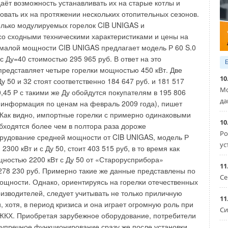
е ознакомится с техническим описанием фанкойлов Polar
даёт возможность устанавливать их на старые котлы и
сайте www.arktika.ru в разделе "Каталог товаров"
овать их на протяжении нескольких отопительных сезонов.
олько модулируемых горелок CIB UNIGAS и
о сходными техническими характеристиками и цены на
 малой мощности CIB UNIGAS предлагает модель Р 60 S.0
Уведомления отключены
 Ду=40 стоимостью 295 965 руб. В ответ на это
редставляет четыре горелки мощностью 450 кВт. Две
10
у 50 и 32 стоят соответственно 184 647 руб. и 181 517
Мо
,45 Р с такими же Ду обойдутся покупателям в 195 806
да
. (информация по ценам на февраль 2009 года), пишет
Как видно, импортные горелки с примерно одинаковыми
10
бходятся более чем в полтора раза дороже
Ро
рудование средней мощности от CIB UNIGAS, модель Р
ус
2300 кВт и с Ду 50, стоит 403 515 руб, в то время как
щностью 2200 кВт с Ду 50 от «Старорусприбора»
11
 278 230 руб. Примерно такие же данные представлены по
Се
ощности. Однако, ориентируясь на горелки отечественных
изводителей, следует учитывать не только приличную
11
, хотя, в период кризиса и она играет огромную роль при
Си
ЖКХ. Приобретая зарубежное оборудование, потребители
зупречное функционирование сразу же после установки.