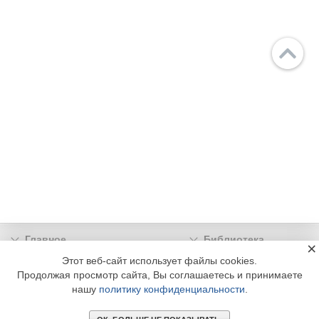
Главное
Библиотека
×
Подписка
Реклама
Этот веб-сайт использует файлы cookies.
Продолжая просмотр сайта, Вы соглашаетесь и принимаете
Информация
нашу
политику конфиденциальности
.
© 2002 - 2026 OOO Издательский дом «МЕДИА ТЕХНОЛОДЖИ» +7 (495) 665-00-
00