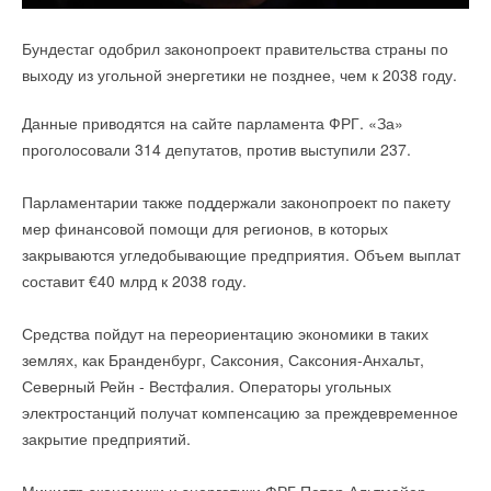
Экраны-отражатели UMBRELLA от
ROYAL Clima
для
настенных сплит-систем | Экраны для кондиционеров:
Бундестаг одобрил законопроект правительства страны по
выходу из угольной энергетики не позднее, чем к 2038 году.
Данные приводятся на сайте парламента ФРГ. «За»
проголосовали 314 депутатов, против выступили 237.
Установка VENTO RCV-500 предназначена для организации
Парламентарии также поддержали законопроект по пакету
системы приточной вентиляции небольших помещений.
мер финансовой помощи для регионов, в которых
Двухступенчатая система очистки воздуха (от механических
закрываются угледобывающие предприятия. Объем выплат
загрязнений и запахов) в сочетании с компактными
составит €40 млрд к 2038 году.
размерами и встроенной системой автоматики выгодно
отличают данную серию от аналогов.
Средства пойдут на переориентацию экономики в таких
Смотрите подробный видеообзор на YouTube:
землях, как Бранденбург, Саксония, Саксония-Анхальт,
Северный Рейн - Вестфалия. Операторы угольных
электростанций получат компенсацию за преждевременное
закрытие предприятий.
Экраны-отражатели UMBRELLA от ROYAL Clima для
кассетных сплит-систем | Для потолочных