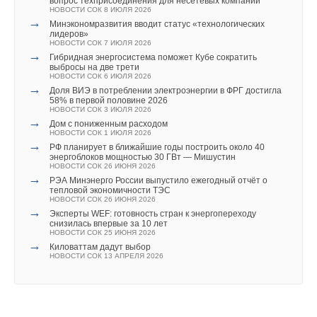
вопрос техприсоединения для несетевых компаний
→
НОВОСТИ СОК 8 ИЮЛЯ 2026
Чиллеры Hisense: опыт и инновации
→
Новинка — приточная вентиляционная установка ZILON
→
ЖУРНАЛ СОК ОКТЯБРЬ 2025
Минэкономразвития вводит статус «технологических
ZPW-N 2000 INT EC
→
лидеров»
Кондиционеры FUNAI теперь работают в системе Умный
НОВОСТИ СОК 6 АВГУСТА 2026
НОВОСТИ СОК 7 ИЮЛЯ 2026
дом
→
Новый официальный сайт бренда FUNAI
→
НОВОСТИ СОК 11 ИЮЛЯ 2025
Гибридная энергосистема поможет Кубе сократить
НОВОСТИ СОК 13 МАЯ 2026
→
выбросы на две трети
Завод Hisense включён в список Lighthouse factory
→
Видео-интервью и репортажи с выставок Aquaflame и
НОВОСТИ СОК 6 ИЮЛЯ 2026
НОВОСТИ СОК 27 НОЯБРЯ 2024
AIRVent
→
→
Доля ВИЭ в потреблении электроэнергии в ФРГ достигла
Награда «БРИЗ — Климатические системы»
НОВОСТИ СОК 4 МАРТА 2026
58% в первой половине 2026
НОВОСТИ СОК 17 ОКТЯБРЯ 2024
→
Чиллеры Hisense: опыт и инновации
НОВОСТИ СОК 3 ИЮЛЯ 2026
→
Охлаждение ЦОДов: новинки на Форуме ЦОД
ЖУРНАЛ СОК ОКТЯБРЬ 2025
→
Дом с пониженным расходом
НОВОСТИ СОК 24 СЕНТЯБРЯ 2024
→
Кондиционеры FUNAI теперь работают в системе Умный
НОВОСТИ СОК 1 ИЮЛЯ 2026
→
Видеообзор кондиционера BUSHIDO Inverter
дом
→
РФ планирует в ближайшие годы построить около 40
НОВОСТИ СОК 16 АВГУСТА 2023
НОВОСТИ СОК 11 ИЮЛЯ 2025
энергоблоков мощностью 30 ГВт — Мишустин
→
→
Рефнеты с теплоизоляцией для VRF-систем
Завод Hisense включён в список Lighthouse factory
НОВОСТИ СОК 26 ИЮНЯ 2026
НОВОСТИ СОК 16 АВГУСТА 2023
НОВОСТИ СОК 27 НОЯБРЯ 2024
→
РЭА Минэнерго России выпустило ежегодный отчёт о
→
Награда «БРИЗ — Климатические системы»
тепловой экономичности ТЭС
НОВОСТИ СОК 17 ОКТЯБРЯ 2024
НОВОСТИ СОК 26 ИЮНЯ 2026
→
→
Охлаждение ЦОДов: новинки на Форуме ЦОД
Эксперты WEF: готовность стран к энергопереходу
НОВОСТИ СОК 24 СЕНТЯБРЯ 2024
снизилась впервые за 10 лет
→
НОВОСТИ СОК 25 ИЮНЯ 2026
Видеообзор кондиционера BUSHIDO Inverter
→
НОВОСТИ СОК 16 АВГУСТА 2023
Киловаттам дадут выбор
→
НОВОСТИ СОК 13 АПРЕЛЯ 2026
Рефнеты с теплоизоляцией для VRF-систем
Уведомления отключены
НОВОСТИ СОК 16 АВГУСТА 2023
Комментарии