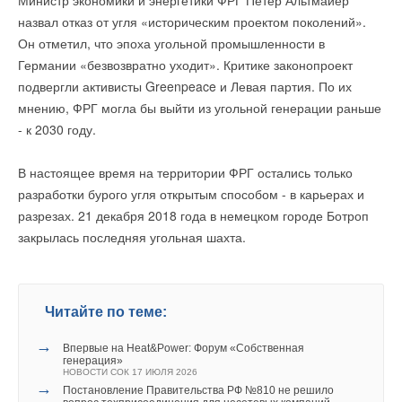
Министр экономики и энергетики ФРГ Петер Альтмайер
кондиционеров:
назвал отказ от угля «историческим проектом поколений».
Он отметил, что эпоха угольной промышленности в
Германии «безвозвратно уходит». Критике законопроект
подвергли активисты Greenpeace и Левая партия. По их
мнению, ФРГ могла бы выйти из угольной генерации раньше
- к 2030 году.
В настоящее время на территории ФРГ остались только
разработки бурого угля открытым способом - в карьерах и
разрезах. 21 декабря 2018 года в немецком городе Ботроп
закрылась последняя угольная шахта.
Читайте по теме:
→
Новинка — приточная вентиляционная установка ZILON
Читайте по теме:
ZPW-N 2000 INT EC
НОВОСТИ СОК 6 АВГУСТА 2026
→
→
Новый официальный сайт бренда FUNAI
Впервые на Heat&Power: Форум «Собственная
НОВОСТИ СОК 13 МАЯ 2026
генерация»
→
НОВОСТИ СОК 17 ИЮЛЯ 2026
Видео-интервью и репортажи с выставок Aquaflame и
→
Читайте по теме:
AIRVent
Постановление Правительства РФ №810 не решило
НОВОСТИ СОК 4 МАРТА 2026