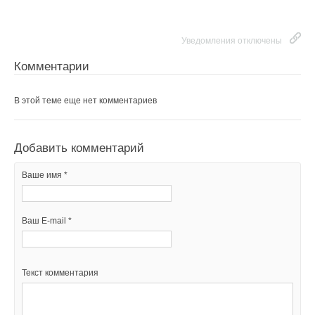
Ваше имя *
Уведомления отключены
Уведомления отключены
Ваш E-mail *
Комментарии
Комментарии
В этой теме еще нет комментариев
Текст комментария
В этой теме еще нет комментариев
Добавить комментарий
Добавить комментарий
Ваше имя *
Ваше имя *
Ваш E-mail *
Ваш E-mail *
Текст комментария
Текст комментария