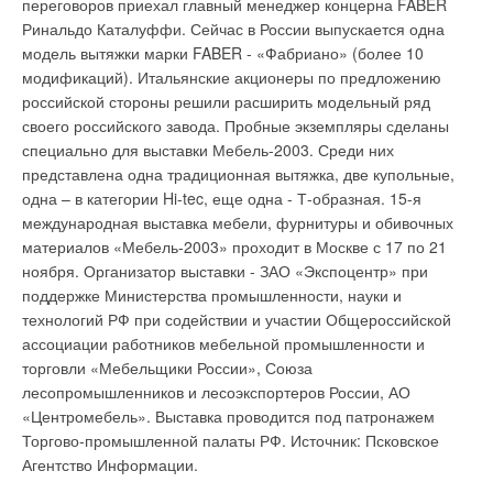
переговоров приехал главный менеджер концерна FABER
позволяет подавать 100% свежего воздуха в помещение.
периода число электронных устройств, используемых в
Ринальдо Каталуффи. Сейчас в России выпускается одна
Основные изменения затронули теплообменник. При
среднем домашнем хрзяйстве, увеличилось приблизительно
модель вытяжки марки FABER - «Фабриано» (более 10
меньшем расходе воздуха (9 м3/мин для модели 9 кВт)
на 22 процента, в то время как общее потребление энергии в
модификаций). Итальянские акционеры по предложению
удалось сохранить теплосъем. Это позволяет обрабатывать
домашнем хозяйстве сократилось приблизительно на 40
российской стороны решили расширить модельный ряд
воздух, поступающий в теплообменник, с температурой,
процентов. Компания Matsushita представит результаты
своего российского завода. Пробные экземпляры сделаны
равной температуре наружного воздуха. Пока компания
своих исследований на "Экологическом форуме Panasonic
специально для выставки Мебель-2003. Среди них
предлагает два типоразмера канальных блоков с 100%
2003", который пройдет в период с 12 по 15 ноября в Токио.
представлена одна традиционная вытяжка, две купольные,
подачей свежего воздуха. Диапазон температур наружного
Источник: "Matsushita Electric Industrial Co., Ltd."
одна – в категории Hi-tec, еще одна - Т-образная. 15-я
воздуха, в котором работают эти внутренние блоки, почти
международная выставка мебели, фурнитуры и обивочных
такой же, как и для наружного блока Сити Мульти, то есть от
материалов «Мебель-2003» проходит в Москве с 17 по 21
–5 °С до 43 °С в режиме охлаждения и от –10 °С до 20 °С в
ноября. Организатор выставки - ЗАО «Экспоцентр» при
режиме обогрева. Если температура опускается ниже -5 °С
Уведомления отключены
поддержке Министерства промышленности, науки и
при охлаждении или выше 20 °С при обогреве, термостат
технологий РФ при содействии и участии Общероссийской
Комментарии
выключается, и блок продолжает работу в режиме FAN.
ассоциации работников мебельной промышленности и
Разумеется, системы Сити Мульти можно эксплуатировать в
торговли «Мебельщики России», Союза
В этой теме еще нет комментариев
режиме обогрева и при более низких температурах. Поэтому
лесопромышленников и лесоэкспортеров России, АО
необходимо предусмотреть преднагреватель, который будет
«Центромебель». Выставка проводится под патронажем
нагревать воздух на входе в канальный блок до –10 °С.
Торгово-промышленной палаты РФ.
Источник: Псковское
Добавить комментарий
Источник: журнал "Формула Жизни"
Агентство Информации.