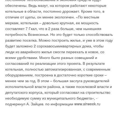
сохранится комфортная температура. Просто и гениально!
уровне (включая дочерние предприятия) увеличились на
обеспечены. Ведь мазут, на котором работают некоторые
Все больше людей возвращаются к этой "дедовской" системе
13,8 %, по сравнению с аналогичным периодом прошлого
котельные в области, постоянно дорожает. Кроме того, в
охлаждения воздуха. Так семья из американского городка
года, и достигли 14,497 триллиона вон (11,229 миллиарда
отличие от щепы, он менее экологичен. «По местным
Энн Арбор, что в штате Мичигна, недавно установила в доме
долларов). Операционная прибыль превысила 1,1
меркам, котельная – довольно крупная, ее мощность
систему центральной вентиляции, что обошлось им всего в
триллиона вон (878 миллионов долларов), что определило
составляет 7 Гкал, что в 2 раза больше, чем нынешняя
$250. За центральное кондиционирование они бы выложили
маржу прибыли на уровне 7,8%, что на 1,1% больше, чем в
потребность Вознесенья. Но это будет только способствовать
$9 500. Это довольно жаркое лето семейство пережило
прошлом году. На уровне материнской компании компания
развитию поселка. Можно построить жилье, и уже в этом году
замечательно.
зафиксировала рекордный объем продаж в размере KRW
будет заложено 2 сорокавосьмиквартирных дома, чтобы
8,477 триллиона (USD 6,566 миллиарда), а прибыль от
люди из аварийного жилья смогли переехать в новое, со
операционной деятельности составила KRW 714
всеми удобствами. Много было разных совещаний и
миллиардов (USD 553 миллиона). В подразделении Home
согласований по реализации этого проекта. В результате
Уведомления отключены
Entertainment Company объем продаж увеличился на 19,3%,
котельная, полностью автоматизированная, с современным
до KRW 4,509 триллионов (USD 3,49 миллиарда), а прибыль
оборудованием, построена в достаточно короткие сроки –
Комментарии
составила KRW 224 миллиарда (USD 174 миллиона) с
менее чем за год. В этом – большая заслуга руководителей
маржей прибыли 5.0%, что на 4,7% выше результатов
исполнительной власти района, а также поселковой власти и
В этой теме еще нет комментариев
прошлого года, благодаря высокому уровню продаж
депутатского корпуса, который согласовал на строительство
плоскопанельных телевизоров, в особенности
необходимую сумму из муниципального бюджета», -
жидкокристаллических, даже во время несезона. Поставки
подчеркнул А. Зайцев. по информации www.airweek.ru
Добавить комментарий
телевизоров выросли на 45% по сравнению с аналогичным
периодом прошлого года до 4,28 миллионов единиц.
Ваше имя *