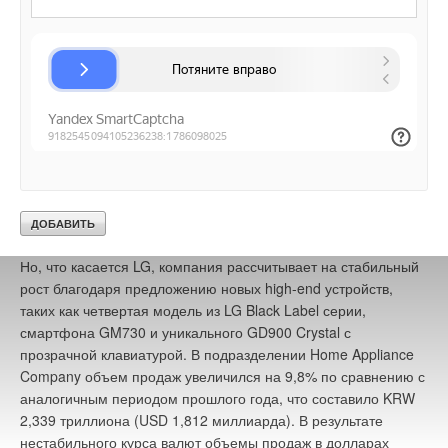
телефон LG Arena с новым пользовательским интерфейсом
S-класса, enV3 с QWERTY клавиатурой для текстовых
сообщений и enV Touch с QWERTY клавиатурой и
сенсорным экраном. Доходность улучшилась за счет
удачного сочетания продуктов с акцентом на выпуск новых
моделей, а также за счет солидного роста от уже
существующих на рынке телефонов среднего и высокого
ценового сегментов. Поскольку по прогнозам глобальный
экономический спад будет продолжаться, LG предполагает
сокращение продаж на глобальном рынке больше чем на 6%
по сравнению с аналогичным периодом прошлого года, что
составит около 280 миллионов единиц в третьем квартале.
Но, что касается LG, компания рассчитывает на стабильный
рост благодаря предложению новых high-end устройств,
таких как четвертая модель из LG Black Label серии,
смартфона GM730 и уникального GD900 Crystal с
прозрачной клавиатурой. В подразделении Home Appliance
Company объем продаж увеличился на 9,8% по сравнению с
аналогичным периодом прошлого года, что составило KRW
2,339 триллиона (USD 1,812 миллиарда). В результате
нестабильного курса валют объемы продаж в долларах