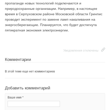
Ваше имя *
пропаганде новых технологий подключаются и
природоохранные организации. Например, в настоящее
время в Серпуховском районе Московской области Гринпис
Ваш E-mail *
Ваш E-mail *
проводит эксперимент по замене ламп накаливания на
энергосберегающие. Планируется, что будет достигнута
пятикратная экономия электроэнергии.
Текст комментария
Текст комментария
Уведомления отключены
Комментарии
В этой теме еще нет комментариев
Добавить комментарий
Ваше имя *