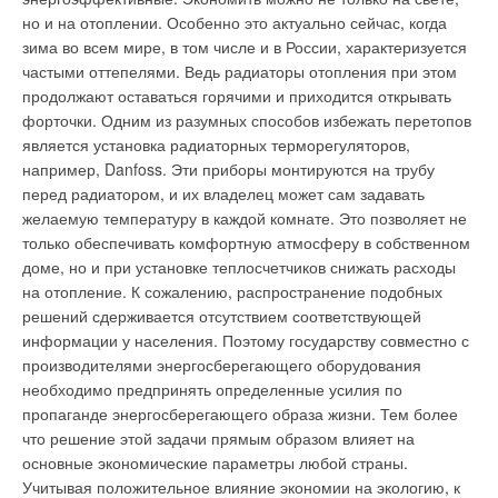
нефти, и значительно снизит выбросы углекислого газа.
но и на отоплении. Особенно это актуально сейчас, когда
приведет к серьезным последствиям", - сказал он. Глава
Папские экологи, между тем, заявили о еще более
зима во всем мире, в том числе и в России, характеризуется
МЧС напомнил, что после событий зимы 2001 г., когда на
масштабном проекте. В северной части Рима, рядом с
частыми оттепелями. Ведь радиаторы отопления при этом
Дальнем Востоке целые районы в результате отключения
принадлежащей Ватикану радиостанцией, предполагается
продолжают оставаться горячими и приходится открывать
электроэнергии оставались без тепла и света, МЧС России
смонтировать солнечные батареи общей площадью триста
форточки. Одним из разумных способов избежать перетопов
предпринимало усилия по созданию резервных систем
гектаров. Если эта идея воплотится в жизнь, Ватикан станет
является установка радиаторных терморегуляторов,
электроснабжения на котельных. "Это работа до конца не
первым государством-экспортером солнечной
например, Danfoss. Эти приборы монтируются на трубу
доведена, продвигается крайне медленно, но я надеюсь и
электроэнергии.
перед радиатором, и их владелец может сам задавать
уверен, что мы ее доведем до конца", - сказал С. Шойгу.
желаемую температуру в каждой комнате. Это позволяет не
только обеспечивать комфортную атмосферу в собственном
доме, но и при установке теплосчетчиков снижать расходы
Уведомления отключены
Уведомления отключены
на отопление. К сожалению, распространение подобных
решений сдерживается отсутствием соответствующей
Комментарии
Комментарии
информации у населения. Поэтому государству совместно с
производителями энергосберегающего оборудования
В этой теме еще нет комментариев
В этой теме еще нет комментариев
необходимо предпринять определенные усилия по
пропаганде энергосберегающего образа жизни. Тем более
что решение этой задачи прямым образом влияет на
Добавить комментарий
Добавить комментарий
основные экономические параметры любой страны.
Учитывая положительное влияние экономии на экологию, к
Ваше имя *